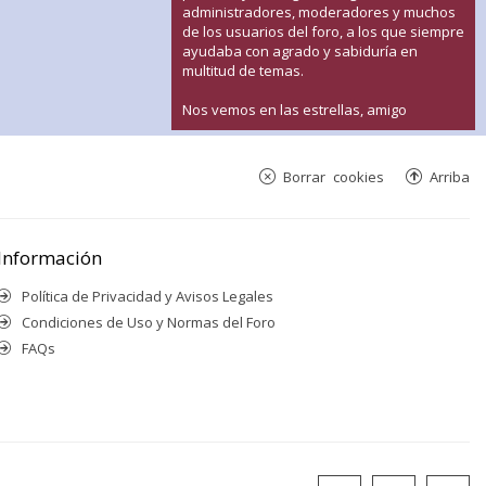
administradores, moderadores y muchos
de los usuarios del foro, a los que siempre
ayudaba con agrado y sabiduría en
multitud de temas.
Nos vemos en las estrellas, amigo
Borrar cookies
Arriba
Información
Política de Privacidad y Avisos Legales
Condiciones de Uso y Normas del Foro
FAQs