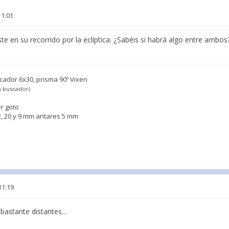
11:01
e en su recorrido por la eclíptica. ¿Sabéis si habrá algo entre ambos?
cador 6x30, prisma 90º Vixen
in buscador)
r goto
2, 20 y 9 mm antares 5 mm
11:19
bastante distantes...