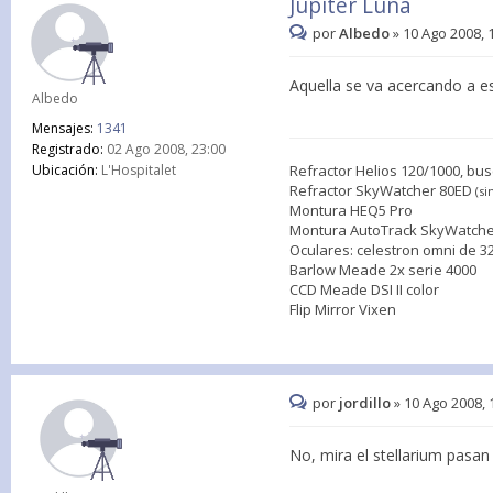
Júpiter Luna
por
Albedo
»
10 Ago 2008, 
Aquella se va acercando a est
Albedo
Mensajes:
1341
Registrado:
02 Ago 2008, 23:00
Refractor Helios 120/1000, bus
Ubicación:
L'Hospitalet
Refractor SkyWatcher 80ED
(s
Montura HEQ5 Pro
Montura AutoTrack SkyWatche
Oculares: celestron omni de 3
Barlow Meade 2x serie 4000
CCD Meade DSI II color
Flip Mirror Vixen
por
jordillo
»
10 Ago 2008, 
No, mira el stellarium pasan 