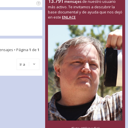
13.791
mensajes
de nuestro usuario
más activo. Te invitamos a descubrir la
base documental y de ayuda que nos dejó
en este
ENLACE
ensajes • Página
1
de
1
Ir a