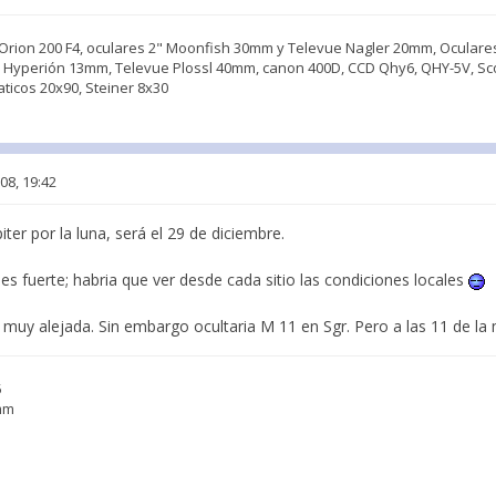
Orion 200 F4, oculares 2" Moonfish 30mm y Televue Nagler 20mm, Oculare
Hyperión 13mm, Televue Plossl 40mm, canon 400D, CCD Qhy6, QHY-5V, Sc
aticos 20x90, Steiner 8x30
08, 19:42
ter por la luna, será el 29 de diciembre.
es fuerte; habria que ver desde cada sitio las condiciones locales
 muy alejada. Sin embargo ocultaria M 11 en Sgr. Pero a las 11 de l
5
3mm