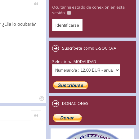
Citar
Ocultar mi estado de conexión en esta
sesión
 ¿Ella lo ocultará?
Suscríbete como E-SOCIO/A
Selecciona MODALIDAD
DONACIONES
Citar