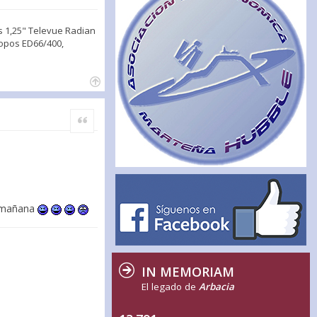
s 1,25" Televue Radian
opos ED66/400,
Citar
a mañana
IN MEMORIAM
El legado de
Arbacia