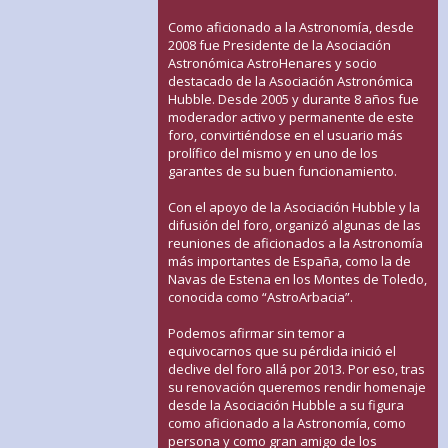
Como aficionado a la Astronomía, desde
2008 fue Presidente de la Asociación
Astronómica AstroHenares y socio
destacado de la Asociación Astronómica
Hubble. Desde 2005 y durante 8 años fue
moderador activo y permanente de este
foro, convirtiéndose en el usuario más
prolífico del mismo y en uno de los
garantes de su buen funcionamiento.
Con el apoyo de la Asociación Hubble y la
difusión del foro, organizó algunas de las
reuniones de aficionados a la Astronomía
más importantes de España, como la de
Navas de Estena en los Montes de Toledo,
conocida como “AstroArbacia”.
Podemos afirmar sin temor a
equivocarnos que su pérdida inició el
declive del foro allá por 2013. Por eso, tras
su renovación queremos rendir homenaje
desde la Asociación Hubble a su figura
como aficionado a la Astronomía, como
persona y como gran amigo de los