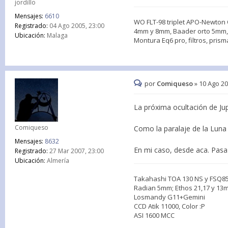
jordillo
Mensajes:
6610
WO FLT-98 triplet APO-Newton 
Registrado:
04 Ago 2005, 23:00
4mm y 8mm, Baader orto 5mm, 
Ubicación:
Malaga
Montura Eq6 pro, filtros, prism
por
Comiqueso
»
10 Ago 20
La próxima ocultación de Jupi
Comiqueso
Como la paralaje de la Luna 
Mensajes:
8632
En mi caso, desde aca. Pasa
Registrado:
27 Mar 2007, 23:00
Ubicación:
Almería
Takahashi TOA 130 NS y FSQ8
Radian 5mm; Ethos 21,17 y 1
Losmandy G11+Gemini
CCD Atik 11000, Color :P
ASI 1600 MCC