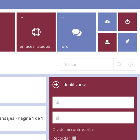
enlaces rápidos
foro
Identificarse
ensajes • Página
1
de
1
Olvidé mi contraseña
Recordar