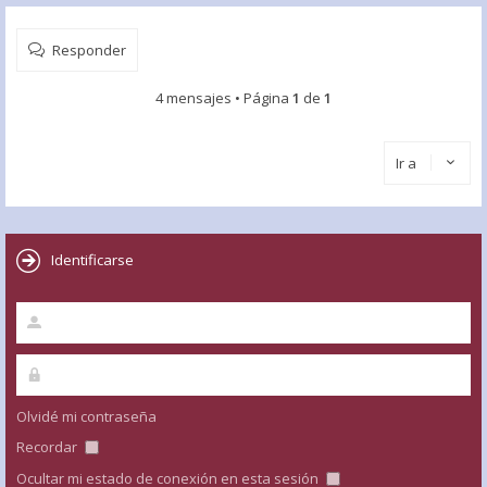
Responder
4 mensajes • Página
1
de
1
Ir a
Identificarse
Olvidé mi contraseña
Recordar
Ocultar mi estado de conexión en esta sesión