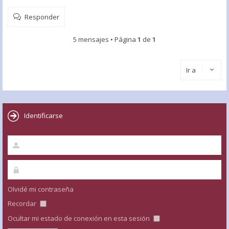
Responder
5 mensajes • Página
1
de
1
Ir a
Identificarse
Olvidé mi contraseña
Recordar
Ocultar mi estado de conexión en esta sesión