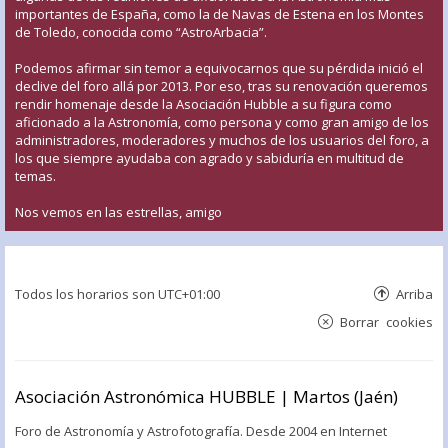
importantes de España, como la de Navas de Estena en los Montes
de Toledo, conocida como “AstroArbacia”.
Podemos afirmar sin temor a equivocarnos que su pérdida inició el
declive del foro allá por 2013. Por eso, tras su renovación queremos
rendir homenaje desde la Asociación Hubble a su figura como
aficionado a la Astronomía, como persona y como gran amigo de los
administradores, moderadores y muchos de los usuarios del foro, a
los que siempre ayudaba con agrado y sabiduría en multitud de
temas.
Nos vemos en las estrellas, amigo
Todos los horarios son
UTC+01:00
Arriba
Borrar cookies
Asociación Astronómica HUBBLE | Martos (Jaén)
Foro de Astronomía y Astrofotografía. Desde 2004 en Internet