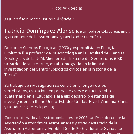
(Foto: Wikipedia)
¿ Quién fue nuestro usuario
Arbacia
?
Patricio Domínguez Alonso
fue un paleontólogo español,
gran amante de la Astronomía y Divulgador Científico.
Doctor en Ciencias Biológicas (1999) y especialista en Biología
Evolutiva fue profesor de Paleontología en la Facultad de Ciencias
Geológicas de la UCM. Miembro del Instituto de Geociencias (CSIC-
UCM) desde su creación, estaba integrado en la línea de
Investigación del Centro “Episodios críticos en la historia de la
Tierra”.
Su trabajo de investigación se centró en el origen de los
vertebrados, evolución temprana de aves y estudios sobre el
cuaternario en el Caúcaso. Para ello desarrolló estancias de
investigación en Reino Unido, Estados Unidos, Brasil, Armenia, China
y Honduras (Fte. Wikipedia)
Como aficionado a la Astronomía, desde 2008 fue Presidente de la
Asociación Astronómica AstroHenares y socio destacado de la
Asociación Astronómica Hubble. Desde 2005 y durante 8 años fue
moderador activo y permanente de este foro, convirtiéndose en el