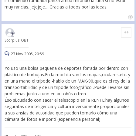
ir comiendo tumbada panza arriba mirando la luna si no están
muy rancias. Jejejeje.....Gracias a todos por las ideas.
Citar
Scorpius_OB1
27 Nov 2005, 20:59
Yo uso una bolsa pequeña de deportes forrada por dentro con
plástico de burbujas.En la mochila van los mapas,oculares,etc. y
en una mano el trípode -hablo de un MAK-90,que es el rey de la
transportabilidad y de un trípode fotográfico-.Puede llevarse sin
problemas junto a uno en autobús o tren.
Éso sí,cuidado con sacar el telescopio en la RENFE;hay algunos
seguratas de inteligencia y cultura inversamente proporcionales
a sus ansias de autoridad que pueden tomarlo cómo una
cámara de fotos e ir por tí (experiencia personal)