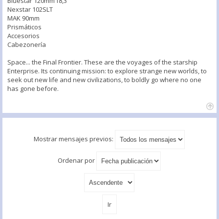
Bluestar 120mm f8,3
Nexstar 102SLT
MAK 90mm
Prismáticos
Accesorios
Cabezonería
Space... the Final Frontier. These are the voyages of the starship
Enterprise. Its continuing mission: to explore strange new worlds, to
seek out new life and new civilizations, to boldly go where no one
has gone before.
Mostrar mensajes previos:
Ordenar por