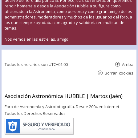
declive del foro allá por 2013. Por eso, tras su renovación queremos
rendir homenaje desde la Asociación Hubble a su figura como
aficionado a la Astronomía, como persona y como gran amigo de los
administradores, moderadores y muchos de los usuarios del foro, a
los que siempre ayudaba con agrado y sabiduría en multitud de
temas.
Nos vemos en las estrellas, amigo
Todos los horarios son
UTC+01:00
Arriba
Borrar cookies
Asociación Astronómica HUBBLE | Martos (Jaén)
Foro de Astronomía y Astrofotografía. Desde 2004 en Internet
Todos los Derechos Reservados