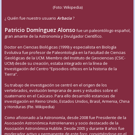
(Foto: Wikipedia)
¿ Quién fue nuestro usuario
Arbacia
?
Patricio Domínguez Alonso
fue un paleontólogo español,
gran amante de la Astronomía y Divulgador Científico.
Doctor en Ciencias Biológicas (1999) y especialista en Biología
Evolutiva fue profesor de Paleontología en la Facultad de Ciencias
Geológicas de la UCM. Miembro del Instituto de Geociencias (CSIC-
UCM) desde su creación, estaba integrado en la línea de
Investigación del Centro “Episodios críticos en la historia de la
Tierra”.
Su trabajo de investigación se centró en el origen de los
vertebrados, evolución temprana de aves y estudios sobre el
cuaternario en el Caúcaso. Para ello desarrolló estancias de
investigación en Reino Unido, Estados Unidos, Brasil, Armenia, China
y Honduras (Fte. Wikipedia)
Como aficionado a la Astronomía, desde 2008 fue Presidente de la
Asociación Astronómica AstroHenares y socio destacado de la
Asociación Astronómica Hubble. Desde 2005 y durante 8 años fue
moderador activo y permanente de este foro, convirtiéndose en el