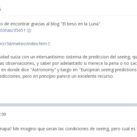
5
o de encontrar gracias al blog "El beso en la Luna"
istorias/35651
):
/mcr/3d/meteo/index.htm
idad suiza con un intersantisimo sistema de prediccion del seeing, q
tras observaciones, y saber por adelantado si merece la pena o no sac
 en donde dice "Astronomy" y luego en "European seeing predictions"
dicciones, pero en principio parece un excelente recurso.
2:09
el mapa? Me imagino que seran las condiciones de seeing, pero cual es l