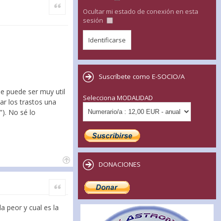
Citar
Ocultar mi estado de conexión en esta
sesión
Suscríbete como E-SOCIO/A
ue puede ser muy util
Selecciona MODALIDAD
ar los trastos una
). No sé lo
DONACIONES
Citar
a peor y cual es la