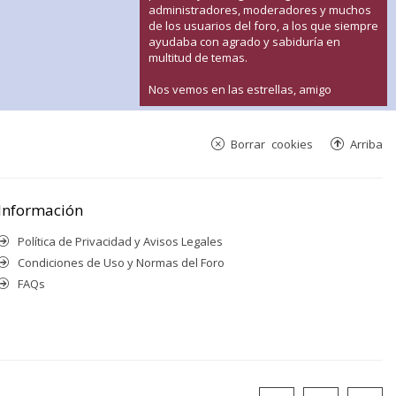
administradores, moderadores y muchos
de los usuarios del foro, a los que siempre
ayudaba con agrado y sabiduría en
multitud de temas.
Nos vemos en las estrellas, amigo
Borrar cookies
Arriba
Información
Política de Privacidad y Avisos Legales
Condiciones de Uso y Normas del Foro
FAQs