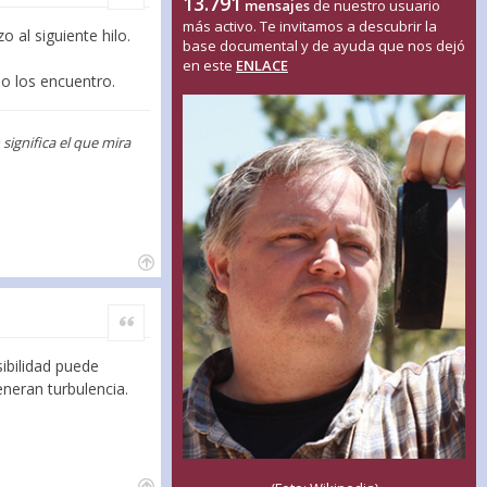
13.791
mensajes
de nuestro usuario
más activo. Te invitamos a descubrir la
 al siguiente hilo.
base documental y de ayuda que nos dejó
en este
ENLACE
o los encuentro.
ignifica el que mira
Citar
sibilidad puede
eneran turbulencia.