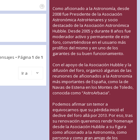
Como aficionado a la Astronomía, desde
2008 fue Presidente de la Asociación
Astronómica AstroHenares y socio
destacado de la Asociación Astronómica
Hubble. Desde 2005 y durante 8 años fue
moderador activo y permanente de este
foro, convirtiéndose en el usuario más
prolífico del mismo y en uno de los
garantes de su buen funcionamiento.
ensajes • Página
1
de
1
Con el apoyo de la Asociación Hubble y la
difusión del foro, organizó algunas de las
Ir a
reuniones de aficionados a la Astronomía
más importantes de España, como la de
Navas de Estena en los Montes de Toledo,
conocida como “AstroArbacia”.
Podemos afirmar sin temor a
equivocarnos que su pérdida inició el
declive del foro allá por 2013. Por eso, tras
su renovación queremos rendir homenaje
desde la Asociación Hubble a su figura
como aficionado a la Astronomía, como
persona y como gran amigo de los