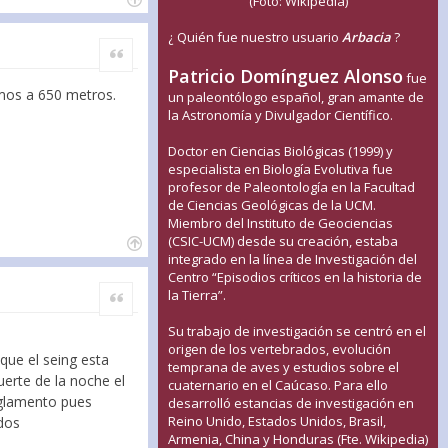
(Foto: Wikipedia)
¿ Quién fue nuestro usuario
Arbacia
?
Citar
Patricio Domínguez Alonso
fue
amos a 650 metros.
un paleontólogo español, gran amante de
la Astronomía y Divulgador Científico.
Doctor en Ciencias Biológicas (1999) y
especialista en Biología Evolutiva fue
profesor de Paleontología en la Facultad
de Ciencias Geológicas de la UCM.
Miembro del Instituto de Geociencias
(CSIC-UCM) desde su creación, estaba
integrado en la línea de Investigación del
Centro “Episodios críticos en la historia de
Citar
la Tierra”.
Su trabajo de investigación se centró en el
origen de los vertebrados, evolución
que el seing esta
temprana de aves y estudios sobre el
erte de la noche el
cuaternario en el Caúcaso. Para ello
eglamento pues
desarrolló estancias de investigación en
Reino Unido, Estados Unidos, Brasil,
udos
Armenia, China y Honduras (Fte. Wikipedia)