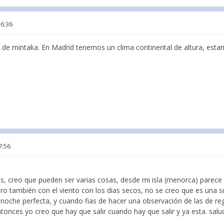
16:36
 de mintaka. En Madrid tenemos un clima continental de altura, est
7:56
os, creo que pueden ser varias cosas, desde mi isla (menorca) parece 
o también con el viento con los dias secos, no se creo que es una su
 noche perfecta, y cuando fias de hacer una observación de las de r
entonces yo creo que hay que salir cuando hay que salir y ya esta. sal