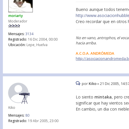
Bueno aunque todos tenemos n
http://www.asociacionhubble.
moriarty
Moderador
Creo recordar que en otros 
Mensajes:
3134
No en vano, antrophos, el voca
Registrado:
16 Dic 2004, 00:00
hacia arriba.
Ubicación:
Lepe, Huelva
A.C.O.A. ANDRÓMEDA
http://asociacionandromeda.
por
Kiko
»
21 Dic 2005, 14:5
Lo siento
mintaka
, pero cr
significar que hay vientos s
Kiko
En cambio, un dia con nieble
Mensajes:
80
Registrado:
19 Abr 2005, 23:00