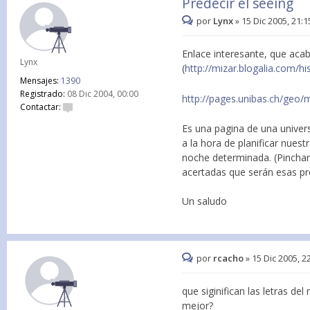
Predecir el seeing
por
Lynx
»
15 Dic 2005, 21:1
Enlace interesante, que acab
Lynx
(
http://mizar.blogalia.com/h
Mensajes:
1390
Registrado:
08 Dic 2004, 00:00
http://pages.unibas.ch/geo
Contactar:
Es una pagina de una univers
a la hora de planificar nues
noche determinada. (Pinchar
acertadas que serán esas pre
Un saludo
por
rcacho
»
15 Dic 2005, 2
que siginifican las letras d
mejor?