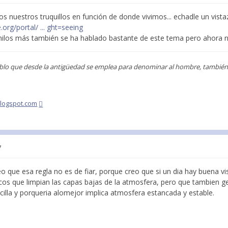
uestros truquillos en función de donde vivimos... echadle un vistazo
org/portal/ ... ght=seeing
hilos más también se ha hablado bastante de este tema pero ahora n
blo que desde la antigüedad se emplea para denominar al hombre, también s
blogspot.com
7
eo que esa regla no es de fiar, porque creo que si un dia hay buena vi
ecos que limpian las capas bajas de la atmosfera, pero que tambien g
cilla y porqueria alomejor implica atmosfera estancada y estable.