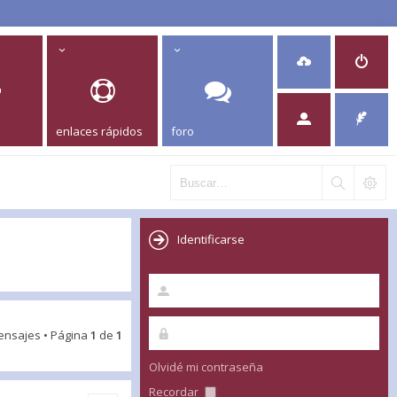
enlaces rápidos
foro
Identificarse
ensajes • Página
1
de
1
Olvidé mi contraseña
Recordar