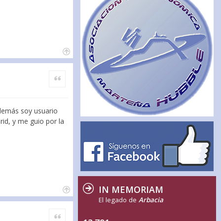
Citar
 demás soy usuario
id, y me guio por la
IN MEMORIAM
El legado de
Arbacia
Citar