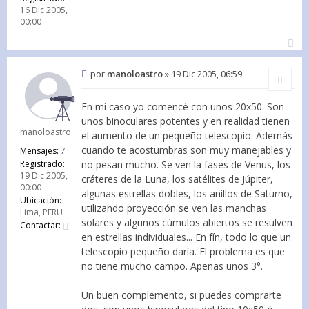
16 Dic 2005,
00:00
por
manoloastro
»
19 Dic 2005, 06:59
Citar
En mi caso yo comencé con unos 20x50. Son
unos binoculares potentes y en realidad tienen
manoloastro
el aumento de un pequeño telescopio. Además
cuando te acostumbras son muy manejables y
Mensajes:
7
Registrado:
no pesan mucho. Se ven la fases de Venus, los
19 Dic 2005,
cráteres de la Luna, los satélites de Júpiter,
00:00
algunas estrellas dobles, los anillos de Saturno,
Ubicación:
utilizando proyección se ven las manchas
Lima, PERU
solares y algunos cúmulos abiertos se resulven
Contactar:
en estrellas individuales... En fín, todo lo que un
telescopio pequeño daría. El problema es que
no tiene mucho campo. Apenas unos 3°.
Un buen complemento, si puedes comprarte