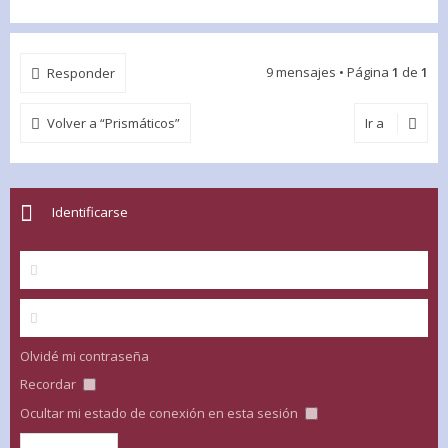
9 mensajes • Página
1
de
1
Responder
Volver a “Prismáticos”
Ir a
Identificarse
Olvidé mi contraseña
Recordar
Ocultar mi estado de conexión en esta sesión