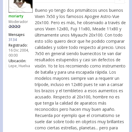
Bueno yo tengo dos prismáticos unos buenos
Vixen 7x50 y los famosos Apogee Astro-Vue
moriarty
Moderador
20x100. Pero es más, he observado a través de
unos Vixen 12x80, Fuji 11x80, Meade 11x80 y
últimamente unos Miyauchi 20x100. Con todo
Mensajes:
3134
esto sólo quiero decir que he podido comparar
Registrado:
calidades y sobre todo respecto al precio. Unos
16 Dic 2004,
7x50 en general siendo buenecitos te van dar
00:00
resultados estupendos y casi sin defectos de
Ubicación:
visión. Yo te los recomiendo como instrumento
Lepe, Huelva
de batalla y para una escapada rápida. Los
modelos mayores siempre van a requerir un
trípode, incluso en 12x80 pues te van a cansar
los brazos y el tembleteo a esos aumentos es
acusado. Respecto al 20x100, hombre no es
que tenga la calidad de aparatos más
reconocidos pero hacen muy buen apaño.
Recuerda por ejemplo que el cromatismo se
suele dar sobre todo en objetos muy brillantes
como ciertas estrellas, planetas... pero para