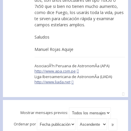
dos, son unos binoculares del tipo 10x50 ó
7x50 que si bien no tienen mucho aumento,
como dice Fuego, los usarás toda la vida, pues
te sirven para ubicación rápida y examinar
campos estelares amplios.
Saludos
Manuel Rojas Aquije
AsociaciÃ³n Peruana de AstronomÃ­a (APA)
http://www.apa.com.pe
Liga Iberoamericana de AstronomÃ­a (LIADA)
http://www.liada.net
Mostrar mensajes previos:
Ordenar por