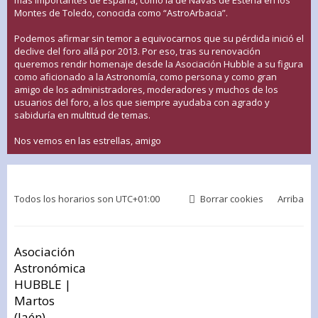
Montes de Toledo, conocida como “AstroArbacia”.
Podemos afirmar sin temor a equivocarnos que su pérdida inició el
declive del foro allá por 2013. Por eso, tras su renovación
queremos rendir homenaje desde la Asociación Hubble a su figura
como aficionado a la Astronomía, como persona y como gran
amigo de los administradores, moderadores y muchos de los
usuarios del foro, a los que siempre ayudaba con agrado y
sabiduría en multitud de temas.
Nos vemos en las estrellas, amigo
Todos los horarios son
UTC+01:00
Borrar cookies
Arriba
Asociación
Astronómica
HUBBLE |
Martos
(Jaén)