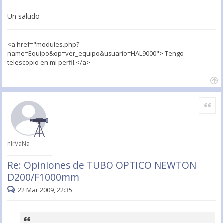
Un saludo
<a href="modules.php?
name=Equipo&op=ver_equipo&usuario=HAL9000"> Tengo
telescopio en mi perfil.</a>
Citar
nIrVaNa
Re: Opiniones de TUBO OPTICO NEWTON
D200/F1000mm
22 Mar 2009, 22:35