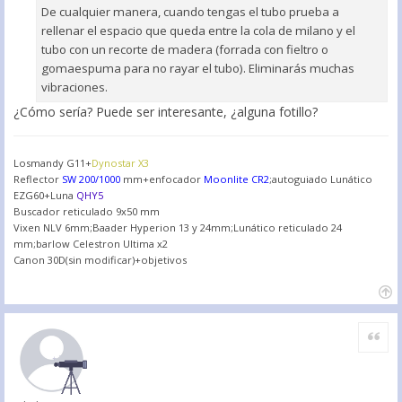
De cualquier manera, cuando tengas el tubo prueba a
rellenar el espacio que queda entre la cola de milano y el
tubo con un recorte de madera (forrada con fieltro o
gomaespuma para no rayar el tubo). Eliminarás muchas
vibraciones.
¿Cómo sería? Puede ser interesante, ¿alguna fotillo?
Losmandy G11+
Dynostar X3
Reflector
SW 200/1000
mm+enfocador
Moonlite CR2
;autoguiado Lunático
EZG60+Luna
QHY5
Buscador reticulado 9x50 mm
Vixen NLV 6mm;Baader Hyperion 13 y 24mm;Lunático reticulado 24
mm;barlow Celestron Ultima x2
Canon 30D(sin modificar)+objetivos
Citar