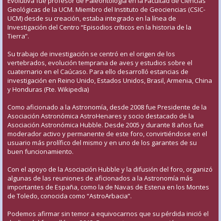
Evolutiva fue profesor de Paleontología en la Facultad de Ciencias
Geológicas de la UCM. Miembro del Instituto de Geociencias (CSIC-
UCM) desde su creación, estaba integrado en la línea de
Investigación del Centro “Episodios críticos en la historia de la
Tierra”.
Su trabajo de investigación se centró en el origen de los
vertebrados, evolución temprana de aves y estudios sobre el
cuaternario en el Caúcaso. Para ello desarrolló estancias de
investigación en Reino Unido, Estados Unidos, Brasil, Armenia, China
y Honduras (Fte. Wikipedia)
Como aficionado a la Astronomía, desde 2008 fue Presidente de la
Asociación Astronómica AstroHenares y socio destacado de la
Asociación Astronómica Hubble. Desde 2005 y durante 8 años fue
moderador activo y permanente de este foro, convirtiéndose en el
usuario más prolífico del mismo y en uno de los garantes de su
buen funcionamiento.
Con el apoyo de la Asociación Hubble y la difusión del foro, organizó
algunas de las reuniones de aficionados a la Astronomía más
importantes de España, como la de Navas de Estena en los Montes
de Toledo, conocida como “AstroArbacia”.
Podemos afirmar sin temor a equivocarnos que su pérdida inició el