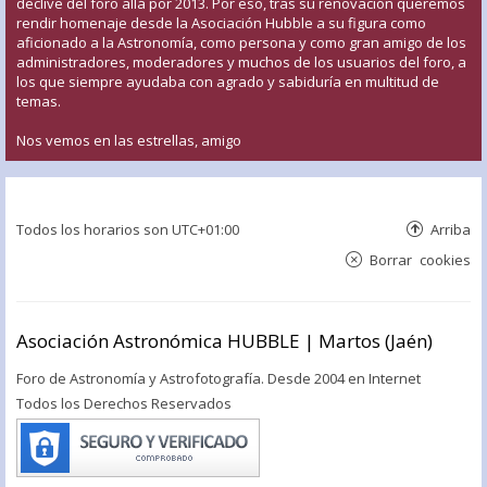
declive del foro allá por 2013. Por eso, tras su renovación queremos
rendir homenaje desde la Asociación Hubble a su figura como
aficionado a la Astronomía, como persona y como gran amigo de los
administradores, moderadores y muchos de los usuarios del foro, a
los que siempre ayudaba con agrado y sabiduría en multitud de
temas.
Nos vemos en las estrellas, amigo
Todos los horarios son
UTC+01:00
Arriba
Borrar cookies
Asociación Astronómica HUBBLE | Martos (Jaén)
Foro de Astronomía y Astrofotografía. Desde 2004 en Internet
Todos los Derechos Reservados