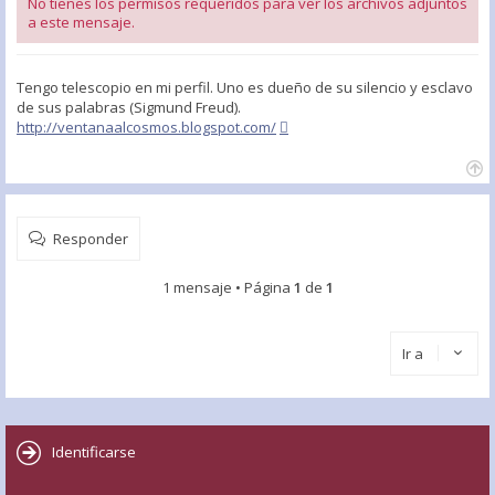
No tienes los permisos requeridos para ver los archivos adjuntos
a este mensaje.
Tengo telescopio en mi perfil. Uno es dueño de su silencio y esclavo
de sus palabras (Sigmund Freud).
http://ventanaalcosmos.blogspot.com/
Responder
1 mensaje • Página
1
de
1
Ir a
Identificarse