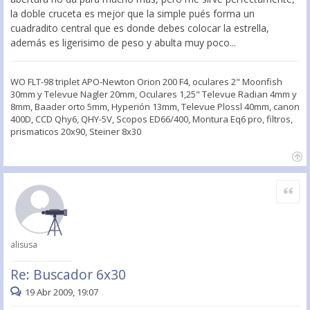
la doble cruceta es mejor que la simple pués forma un
cuadradito central que es donde debes colocar la estrella,
además es ligerisimo de peso y abulta muy poco...
WO FLT-98 triplet APO-Newton Orion 200 F4, oculares 2" Moonfish
30mm y Televue Nagler 20mm, Oculares 1,25" Televue Radian 4mm y
8mm, Baader orto 5mm, Hyperión 13mm, Televue Plossl 40mm, canon
400D, CCD Qhy6, QHY-5V, Scopos ED66/400, Montura Eq6 pro, filtros,
prismaticos 20x90, Steiner 8x30
Citar
alisusa
Re: Buscador 6x30
19 Abr 2009, 19:07