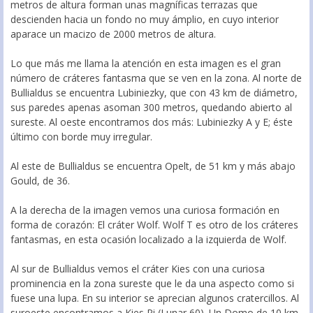
metros de altura forman unas magníficas terrazas que
descienden hacia un fondo no muy ámplio, en cuyo interior
aparace un macizo de 2000 metros de altura.
Lo que más me llama la atención en esta imagen es el gran
número de cráteres fantasma que se ven en la zona. Al norte de
Bullialdus se encuentra Lubiniezky, que con 43 km de diámetro,
sus paredes apenas asoman 300 metros, quedando abierto al
sureste. Al oeste encontramos dos más: Lubiniezky A y E; éste
último con borde muy irregular.
Al este de Bullialdus se encuentra Opelt, de 51 km y más abajo
Gould, de 36.
A la derecha de la imagen vemos una curiosa formación en
forma de corazón: El cráter Wolf. Wolf T es otro de los cráteres
fantasmas, en esta ocasión localizado a la izquierda de Wolf.
Al sur de Bullialdus vemos el cráter Kies con una curiosa
prominencia en la zona sureste que le da una aspecto como si
fuese una lupa. En su interior se aprecian algunos cratercillos. Al
suroeste encontramos a Kies Pi (Lunar 60). Un Domo de 10 km.