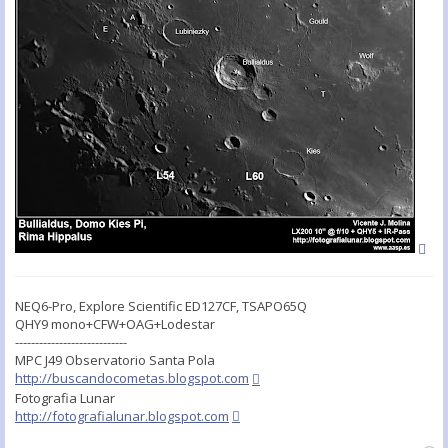
NEQ6-Pro, Explore Scientific ED127CF, TSAPO65Q
QHY9 mono+CFW+OAG+Lodestar
----------------------------
MPC J49 Observatorio Santa Pola
http://buscandocometas.blogspot.com
Fotografia Lunar
http://fotografialunar.blogspot.com