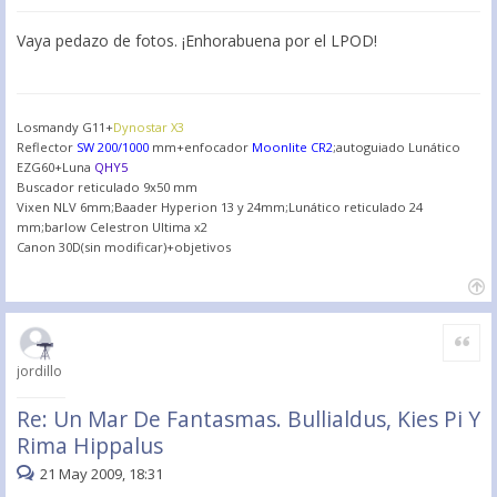
Vaya pedazo de fotos. ¡Enhorabuena por el LPOD!
Losmandy G11+
Dynostar X3
Reflector
SW 200/1000
mm+enfocador
Moonlite CR2
;autoguiado Lunático
EZG60+Luna
QHY5
Buscador reticulado 9x50 mm
Vixen NLV 6mm;Baader Hyperion 13 y 24mm;Lunático reticulado 24
mm;barlow Celestron Ultima x2
Canon 30D(sin modificar)+objetivos
Citar
jordillo
Re: Un Mar De Fantasmas. Bullialdus, Kies Pi Y
Rima Hippalus
21 May 2009, 18:31