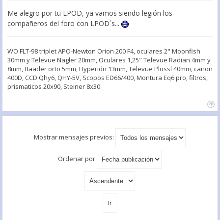
Me alegro por tu LPOD, ya vamos siendo legión los
compañeros del foro con LPOD´s...
WO FLT-98 triplet APO-Newton Orion 200 F4, oculares 2" Moonfish
30mm y Televue Nagler 20mm, Oculares 1,25" Televue Radian 4mm y
8mm, Baader orto 5mm, Hyperión 13mm, Televue Plossl 40mm, canon
400D, CCD Qhy6, QHY-5V, Scopos ED66/400, Montura Eq6 pro, filtros,
prismaticos 20x90, Steiner 8x30
Mostrar mensajes previos:
Ordenar por