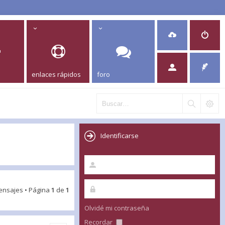
enlaces rápidos
foro
Identificarse
ensajes • Página
1
de
1
Olvidé mi contraseña
Recordar