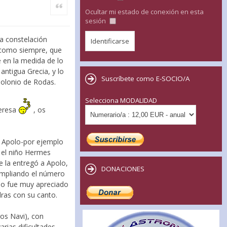
Citar
Ocultar mi estado de conexión en esta
sesión
sa constelación
, como siempre, que
 en la medida de lo
antigua Grecia, y lo
Suscríbete como E-SOCIO/A
polonio de Rodas.
Selecciona MODALIDAD
teresa
, os
 a Apolo-por ejemplo
 el niño Hermes
e la entregó a Apolo,
DONACIONES
 ampliando el número
feo fue muy apreciado
dras con su canto.
gos Navi), con
rias dificultades.