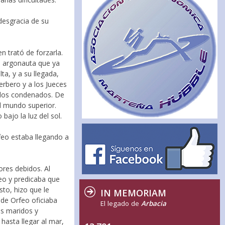
 desgracia de su
n trató de forzarla.
o argonauta que ya
ta, y a su llegada,
erbero y a los Jueces
e los condenados. De
l mundo superior.
ajo la luz del sol.
rfeo estaba llegando a
ores debidos. Al
eo y predicaba que
sto, hizo que le
IN MEMORIAM
de Orfeo oficiaba
El legado de
Arbacia
us maridos y
hasta llegar al mar,