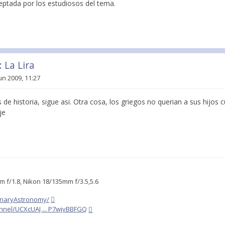
tada por los estudiosos del tema.
 La Lira
un 2009, 11:27
de historia, sigue asi. Otra cosa, los griegos no querian a sus hijos 
je
 f/1.8, Nikon 18/135mm f/3.5,5.6
anaryAstronomy/
nnel/UCXcUAJ ... P7wjvBBFGQ