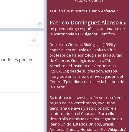
(Foto: Wikipedia)
¿ Quién fue nuestro usuario
Arbacia
?
Patricio Domínguez Alonso
fue
un paleontólogo español, gran amante de
la Astronomía y Divulgador Científico.
Citar
Doctor en Ciencias Biológicas (1999) y
especialista en Biología Evolutiva fue
profesor de Paleontología en la Facultad
cuando les ponian
de Ciencias Geológicas de la UCM.
Miembro del Instituto de Geociencias
(CSIC-UCM) desde su creación, estaba
integrado en la línea de Investigación del
Centro “Episodios críticos en la historia de
la Tierra”.
Su trabajo de investigación se centró en el
origen de los vertebrados, evolución
temprana de aves y estudios sobre el
cuaternario en el Caúcaso. Para ello
desarrolló estancias de investigación en
Reino Unido, Estados Unidos, Brasil,
Armenia, China y Honduras (Fte. Wikipedia)