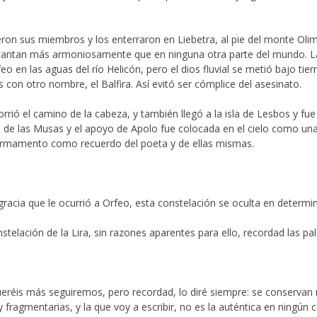
eron sus miembros y los enterraron en Liebetra, al pie del monte Oli
 cantan más armoniosamente que en ninguna otra parte del mundo. 
eo en las aguas del río Helicón, pero el dios fluvial se metió bajo tier
 con otro nombre, el Balfira. Así evitó ser cómplice del asesinato.
orrió el camino de la cabeza, y también llegó a la isla de Lesbos y f
n de las Musas y el apoyo de Apolo fue colocada en el cielo como una
firmamento como recuerdo del poeta y de ellas mismas.
racia que le ocurrió a Orfeo, esta constelación se oculta en deter
nstelación de la Lira, sin razones aparentes para ello, recordad las pa
y queréis más seguiremos, pero recordad, lo diré siempre: se conserva
agmentarias, y la que voy a escribir, no es la auténtica en ningún c