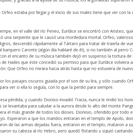
 Orfeo estaba por llegar,y el inicio de sus males tiene que ver con la
empe, en el valle del río Peneo, Eurídice se encontró con Aristeo, quie
pisó una serpiente que le causó una mordedura mortal. Orfeo, valeros
igros, descendió rápidamente al Tártaro para tratar de traerla de vuel
al barquero Caronte (algún día hablaré de él), si no también al perro C
 con el encanto de su música también dejó en suspenso la tortura d
 de Hades que éste concedió su permiso para que Eurídice volviera a
n: Que Orfeo no mirara hacia atrás hasta que no estuviera de nuevo b
por los pasajes oscuros guiada por el son de su lira, y sólo cuando O
a para ver si ella lo seguía, con lo que la perdió para siempre.
sa pérdida, y cuando Dioniso invadió Tracia, nunca le rindió los hon
s se levantaba para saludar a la aurora desde lo alto del monte Pang
 era el más grande de todos los dioses. Dionisio, ofendido por todo e
o. Esperaron a que los maridos entraran en el templo de Apolo, don
on de las armas dejadas fuera, entraron en el templo, mataron a s
aron su cabeza al río Hebro, pero quedó flotando y siguió cantando 