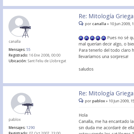
Re: Mitología Griega:
por
canalla
»
10 Jun 2009, 
Pues no sé qu
canalla
mal querían decir algo, o bien
Mensajes:
55
Para tenerlo del todo claro
Registrado:
16 Ene 2008, 00:00
llevaríamos una sorpresa!
Ubicación:
Sant Feliu de Llobregat
saludos
Re: Mitología Griega:
por
pablox
»
10 Jun 2009, 1
Hola
pablox
Canalla, me ha encantado la 
sin duda me acordaré de ella
Mensajes:
1290
Registrado:
07 Oct 2007, 23:00
estoy viendo los catálogos T