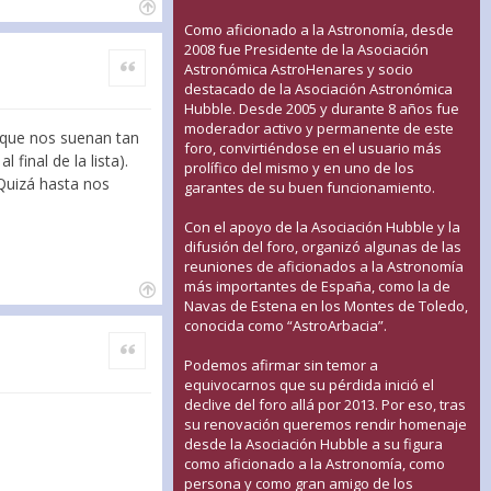
Como aficionado a la Astronomía, desde
2008 fue Presidente de la Asociación
Citar
Astronómica AstroHenares y socio
destacado de la Asociación Astronómica
Hubble. Desde 2005 y durante 8 años fue
moderador activo y permanente de este
 que nos suenan tan
foro, convirtiéndose en el usuario más
 final de la lista).
prolífico del mismo y en uno de los
 Quizá hasta nos
garantes de su buen funcionamiento.
Con el apoyo de la Asociación Hubble y la
difusión del foro, organizó algunas de las
reuniones de aficionados a la Astronomía
más importantes de España, como la de
Navas de Estena en los Montes de Toledo,
conocida como “AstroArbacia”.
Citar
Podemos afirmar sin temor a
equivocarnos que su pérdida inició el
declive del foro allá por 2013. Por eso, tras
su renovación queremos rendir homenaje
desde la Asociación Hubble a su figura
como aficionado a la Astronomía, como
persona y como gran amigo de los