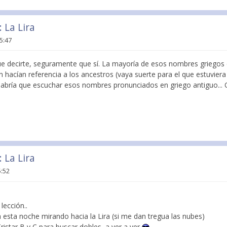
 La Lira
15:47
e decirte, seguramente que sí. La mayoría de esos nombres griegos
 hacían referencia a los ancestros (vaya suerte para el que estuviera al
 habría que escuchar esos nombres pronunciados en griego antiguo...
 La Lira
5:52
lección..
 esta noche mirando hacia la Lira (si me dan tregua las nubes)
ristar B y C para buscar dobles, a ver a ver