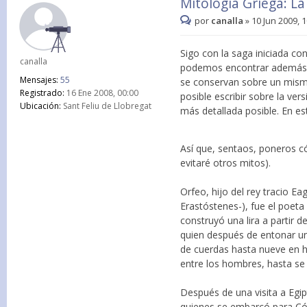
Mitología Griega: La
por
canalla
»
10 Jun 2009, 
Sigo con la saga iniciada con
canalla
podemos encontrar además de
Mensajes:
55
se conservan sobre un mismo
Registrado:
16 Ene 2008, 00:00
posible escribir sobre la ver
Ubicación:
Sant Feliu de Llobregat
más detallada posible. En es
Así que, sentaos, poneros có
evitaré otros mitos).
Orfeo, hijo del rey tracio E
Erastóstenes-), fue el poet
construyó una lira a partir 
quien después de entonar un
de cuerdas hasta nueve en h
entre los hombres, hasta se
Después de una visita a Egip
quienes se embarcó para Cólq