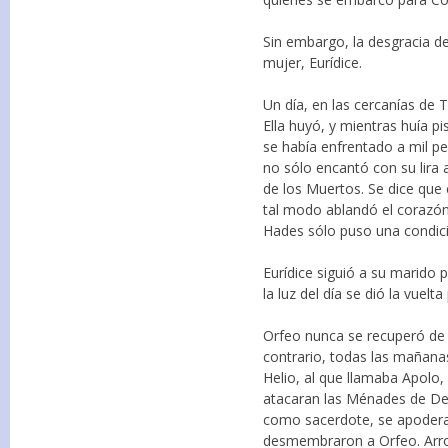
Sin embargo, la desgracia de
mujer, Eurídice.
Un día, en las cercanías de T
Ella huyó, y mientras huía 
se había enfrentado a mil pel
no sólo encantó con su lira 
de los Muertos. Se dice que
tal modo ablandó el corazón
Hades sólo puso una condició
Eurídice siguió a su marido 
la luz del día se dió la vuelt
Orfeo nunca se recuperó de e
contrario, todas las mañana
Helio, al que llamaba Apolo,
atacaran las Ménades de Dey
como sacerdote, se apoderar
desmembraron a Orfeo. Arroj