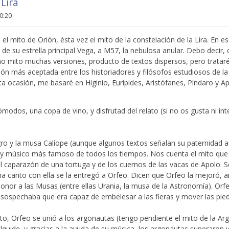
 Lira
10:20
 el mito de Orión, ésta vez el mito de la constelación de la Lira. En e
 su estrella principal Vega, a M57, la nebulosa anular. Debo decir
 mito muchas versiones, producto de textos dispersos, pero trataré
sión más aceptada entre los historiadores y filósofos estudiosos de la 
ta ocasión, me basaré en Higinio, Eurípides, Aristófanes, Píndaro y A
modos, una copa de vino, y disfrutad del relato (si no os gusta ni in
agro y la musa Calíope (aunque algunos textos señalan su paternidad
a y músico más famoso de todos los tiempos. Nos cuenta el mito que
del caparazón de una tortuga y de los cuernos de las vacas de Apolo. S
a canto con ella se la entregó a Orfeo. Dicen que Orfeo la mejoró,
onor a las Musas (entre ellas Urania, la musa de la Astronomía). Or
 sospechaba que era capaz de embelesar a las fieras y mover las pie
to, Orfeo se unió a los argonautas (tengo pendiente el mito de la Ar
uide, y gracias a la ayuda de su música, los argonautas superaron va