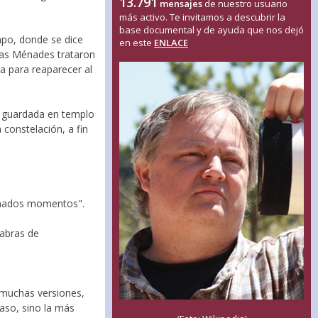
13.791
mensajes
de nuestro usuario
más activo. Te invitamos a descubrir la
base documental y de ayuda que nos dejó
mpo, donde se dice
en este
ENLACE
Las Ménades trataron
ra para reaparecer al
ue guardada en templo
 constelación, a fin
minados momentos".
labras de
n muchas versiones,
aso, sino la más