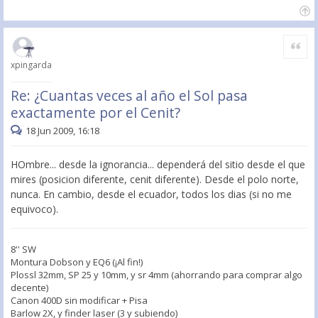
Citar
xpingarda
Re: ¿Cuantas veces al año el Sol pasa
exactamente por el Cenit?
18 Jun 2009, 16:18
HOmbre... desde la ignorancia... dependerá del sitio desde el que
mires (posicion diferente, cenit diferente). Desde el polo norte,
nunca. En cambio, desde el ecuador, todos los dias (si no me
equivoco).
8'' SW
Montura Dobson y EQ6 (¡Al fin!)
Plossl 32mm, SP 25 y 10mm, y sr 4mm (ahorrando para comprar algo
decente)
Canon 400D sin modificar + Pisa
Barlow 2X, y finder laser (3 y subiendo)