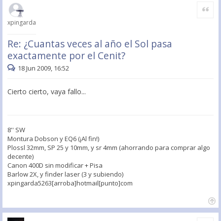
Citar
xpingarda
Re: ¿Cuantas veces al año el Sol pasa
exactamente por el Cenit?
18 Jun 2009, 16:52
Cierto cierto, vaya fallo...
8'' SW
Montura Dobson y EQ6 (¡Al fin!)
Plossl 32mm, SP 25 y 10mm, y sr 4mm (ahorrando para comprar algo
decente)
Canon 400D sin modificar + Pisa
Barlow 2X, y finder laser (3 y subiendo)
xpingarda5263[arroba]hotmail[punto]com