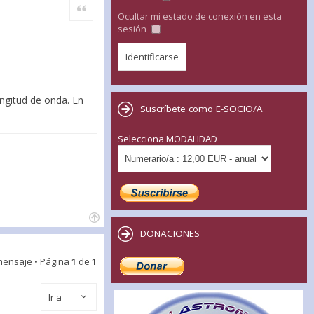
Citar
Ocultar mi estado de conexión en esta
sesión
ongitud de onda. En
Suscríbete como E-SOCIO/A
Selecciona MODALIDAD
DONACIONES
mensaje • Página
1
de
1
Ir a