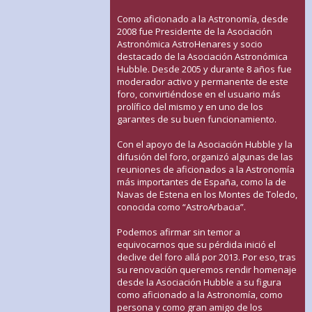
Como aficionado a la Astronomía, desde
2008 fue Presidente de la Asociación
Astronómica AstroHenares y socio
destacado de la Asociación Astronómica
Hubble. Desde 2005 y durante 8 años fue
moderador activo y permanente de este
foro, convirtiéndose en el usuario más
prolífico del mismo y en uno de los
garantes de su buen funcionamiento.
Con el apoyo de la Asociación Hubble y la
difusión del foro, organizó algunas de las
reuniones de aficionados a la Astronomía
más importantes de España, como la de
Navas de Estena en los Montes de Toledo,
conocida como “AstroArbacia”.
Podemos afirmar sin temor a
equivocarnos que su pérdida inició el
declive del foro allá por 2013. Por eso, tras
su renovación queremos rendir homenaje
desde la Asociación Hubble a su figura
como aficionado a la Astronomía, como
persona y como gran amigo de los