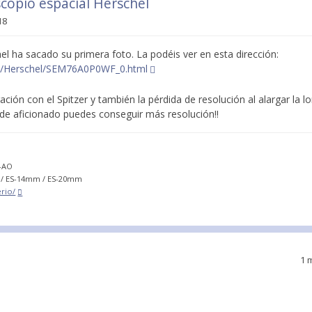
scopio espacial Herschel
18
hel ha sacado su primera foto. La podéis ver en esta dirección:
LS/Herschel/SEM76A0P0WF_0.html
ación con el Spitzer y también la pérdida de resolución al alargar la l
o de aficionado puedes conseguir más resolución!!
X-AO
 / ES-14mm / ES-20mm
rio/
1 