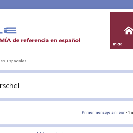
inicio
nes Espaciales
rschel
Primer mensaje sin leer
• 1 