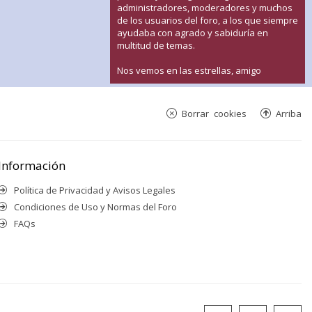
administradores, moderadores y muchos
de los usuarios del foro, a los que siempre
ayudaba con agrado y sabiduría en
multitud de temas.
Nos vemos en las estrellas, amigo
Borrar cookies
Arriba
Información
Política de Privacidad y Avisos Legales
Condiciones de Uso y Normas del Foro
FAQs