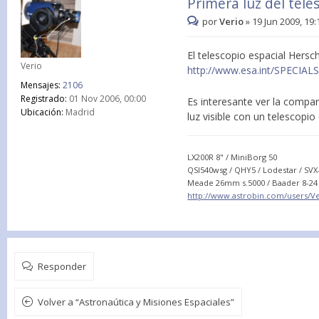
Primera luz del tele
por
Verio
»
19 Jun 2009, 19:
El telescopio espacial Hersc
Verio
http://www.esa.int/SPECIA
Mensajes:
2106
Registrado:
01 Nov 2006, 00:00
Es interesante ver la compar
Ubicación:
Madrid
luz visible con un telescopi
LX200R 8" / MiniBorg 50
QSI540wsg / QHY5 / Lodestar / SV
Meade 26mm s.5000 / Baader 8-24
http://www.astrobin.com/users/Ve
Responder
Volver a “Astronaútica y Misiones Espaciales”