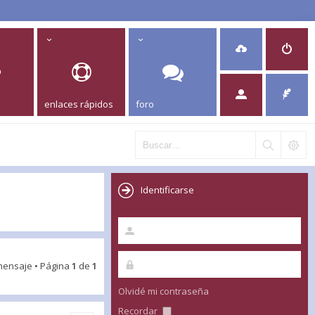
enlaces rápidos
foro
Identificarse
mensaje • Página
1
de
1
Olvidé mi contraseña
Recordar