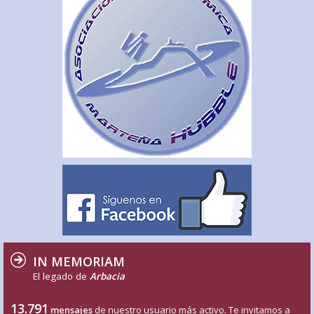
IN MEMORIAM
El legado de
Arbacia
13.791
mensajes
de nuestro usuario más activo. Te invitamos a