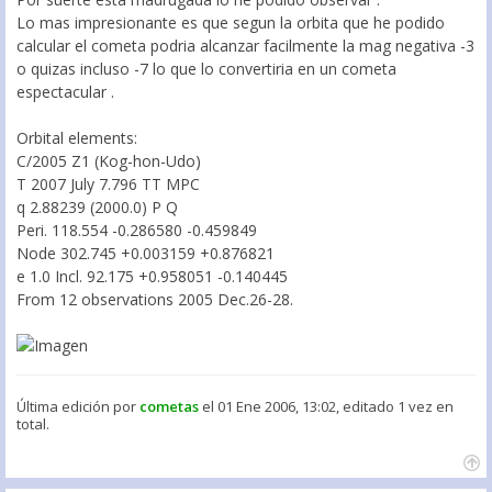
Lo mas impresionante es que segun la orbita que he podido
calcular el cometa podria alcanzar facilmente la mag negativa -3
o quizas incluso -7 lo que lo convertiria en un cometa
espectacular .
Orbital elements:
C/2005 Z1 (Kog-hon-Udo)
T 2007 July 7.796 TT MPC
q 2.88239 (2000.0) P Q
Peri. 118.554 -0.286580 -0.459849
Node 302.745 +0.003159 +0.876821
e 1.0 Incl. 92.175 +0.958051 -0.140445
From 12 observations 2005 Dec.26-28.
Última edición por
cometas
el 01 Ene 2006, 13:02, editado 1 vez en
total.