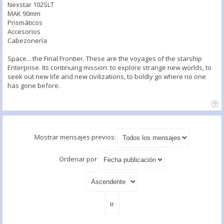
Nexstar 102SLT
MAK 90mm
Prismáticos
Accesorios
Cabezonería
Space... the Final Frontier. These are the voyages of the starship
Enterprise. Its continuing mission: to explore strange new worlds, to
seek out new life and new civilizations, to boldly go where no one
has gone before.
Mostrar mensajes previos:
Ordenar por