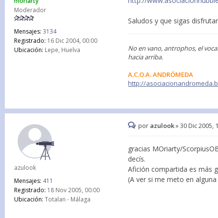
http://www.asociacionhubble.
moriarty
Moderador
Saludos y que sigas disfruta
Mensajes:
3134
Registrado:
16 Dic 2004, 00:00
No en vano, antrophos, el voca
Ubicación:
Lepe, Huelva
hacia arriba.
A.C.O.A. ANDRÓMEDA
http://asociacionandromeda.
por
azulook
»
30 Dic 2005, 
gracias MOriarty/ScorpiusOB
decís.
azulook
Afición compartida es más gr
(A ver si me meto en alguna
Mensajes:
411
Registrado:
18 Nov 2005, 00:00
Ubicación:
Totalan - Málaga