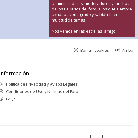
administradores, moderadores y muchos
de los usuarios del foro, a los que siempre
ayudaba con agrado y sabiduría en
multitud de temas.
Nos vemos en las estrellas, amigo
Borrar cookies
Arriba
Información
Política de Privacidad y Avisos Legales
Condiciones de Uso y Normas del Foro
FAQs