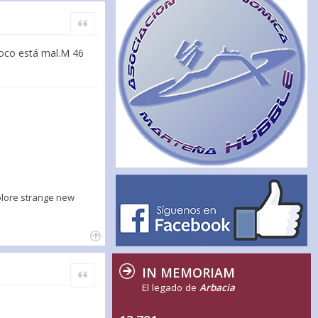
Citar
poco está mal.M 46
xplore strange new
IN MEMORIAM
Citar
El legado de
Arbacia