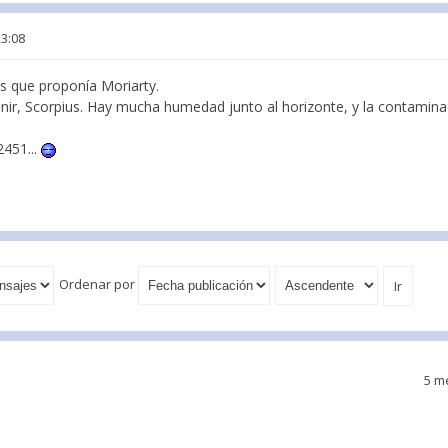
23:08
os que proponía Moriarty.
nir, Scorpius. Hay mucha humedad junto al horizonte, y la contamina
2451...
Ordenar por
5 m