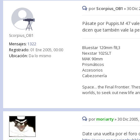
por
Scorpius_OB1
»
30 Dic 
Pásate por Puppis.M 47 vale
dicen que también vale la pe
Scorpius_OB1
Mensajes:
1322
Bluestar 120mm f8,3
Registrado:
01 Ene 2005, 00:00
Nexstar 102SLT
Ubicación:
Da lo mismo
MAK 90mm
Prismáticos
Accesorios
Cabezonería
Space... the Final Frontier. Th
worlds, to seek out new life a
por
moriarty
»
30 Dic 2005,
Date una vuelta por el foro