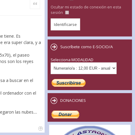
Citar
Ocultar mi estado de conexión en esta
sesión
e tiene. Es
 era super clara, y a
Suscríbete como E-SOCIO/A
15x70), el paseo
Selecciona MODALIDAD
enos son los reyes
sa a buscar en el
el ordenador con el
DONACIONES
egaron las nubes....