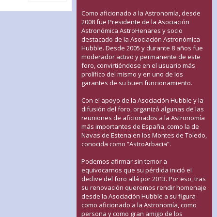
Como aficionado a la Astronomía, desde
2008 fue Presidente de la Asociación
Astronómica AstroHenares y socio
destacado de la Asociación Astronómica
Hubble. Desde 2005 y durante 8 años fue
moderador activo y permanente de este
foro, convirtiéndose en el usuario más
prolífico del mismo y en uno de los
garantes de su buen funcionamiento.
Con el apoyo de la Asociación Hubble y la
difusión del foro, organizó algunas de las
reuniones de aficionados a la Astronomía
más importantes de España, como la de
Navas de Estena en los Montes de Toledo,
conocida como “AstroArbacia”.
Podemos afirmar sin temor a
equivocarnos que su pérdida inició el
declive del foro allá por 2013. Por eso, tras
su renovación queremos rendir homenaje
desde la Asociación Hubble a su figura
como aficionado a la Astronomía, como
persona y como gran amigo de los