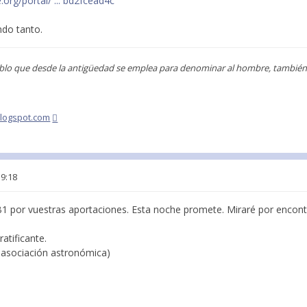
org/portal/ ... bd2fcead4c
ndo tanto.
blo que desde la antigüedad se emplea para denominar al hombre, también s
blogspot.com
19:18
1 por vuestras aportaciones. Esta noche promete. Miraré por encon
atificante.
 asociación astronómica)