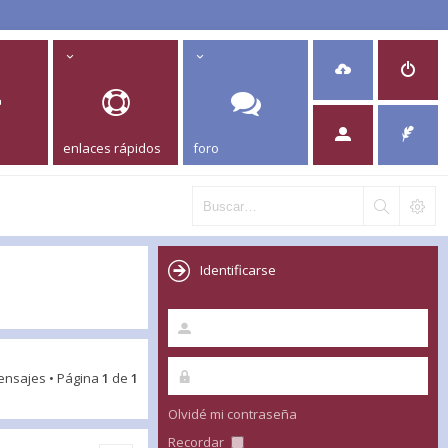
enlaces rápidos
foro
Identificarse
ensajes • Página
1
de
1
Olvidé mi contraseña
Recordar