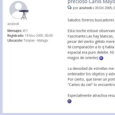
precioso Canis May
por
azulook
»
30 Dic 2005, 
Saludos foreros buscadores d
azulook
Esta noche estuve observando
Mensajes:
411
Registrado:
18 Nov 2005, 00:00
Fascinante.Las hay blancas, 
Ubicación:
Totalan - Málaga
pesar del viento gélido mere
Ni comparación a lo q había 
espacial era puro deleite. N
magos de oriente)
La densidad de estrellas me
ordenador los objetos y ast
Por cierto, que tener un por
"Cartes du ciel" lo encuentro
Especialmente atractiva resu