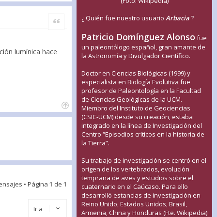
(Foto: Wikipedia)
¿ Quién fue nuestro usuario
Arbacia
?
Citar
Patricio Domínguez Alonso
fue
un paleontólogo español, gran amante de
ción lumínica hace
la Astronomía y Divulgador Científico.
Doctor en Ciencias Biológicas (1999) y
especialista en Biología Evolutiva fue
profesor de Paleontología en la Facultad
de Ciencias Geológicas de la UCM.
Miembro del Instituto de Geociencias
(CSIC-UCM) desde su creación, estaba
integrado en la línea de Investigación del
Centro “Episodios críticos en la historia de
la Tierra”.
Su trabajo de investigación se centró en el
origen de los vertebrados, evolución
temprana de aves y estudios sobre el
ensajes • Página
1
de
1
cuaternario en el Caúcaso. Para ello
desarrolló estancias de investigación en
Reino Unido, Estados Unidos, Brasil,
Ir a
Armenia, China y Honduras (Fte. Wikipedia)