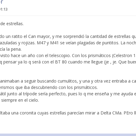
or
01:13
e estrellas.
 un ratito el Can mayor, y me sorprendió la cantidad de estrellas qu
azuladas y rojizas. M47 y M41 se veían plagadas de puntitos. La noche
cía la pena.
visto hace un año con el telescopio. Con los prismáticos (Celestron 
I q pensar ya lo q será con el BT 80 cuando me llegue (je , je. Que bu
 animaban a seguir buscando cumulitos, y una y otra vez entraba a ca
erismos que iba descubriendo con los prismáticos.
tátil junto al trípode sería perfecto, pues lo q me enseña y me ayuda 
 siempre en el cielo.
ltaba una coronita cuyas estrellas parecían mirar a Delta CMa. PEro ll