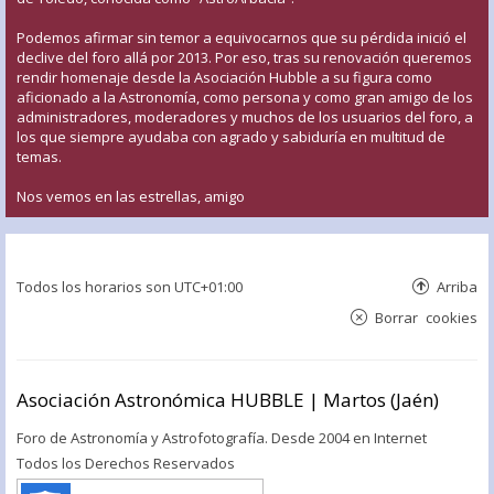
Podemos afirmar sin temor a equivocarnos que su pérdida inició el
declive del foro allá por 2013. Por eso, tras su renovación queremos
rendir homenaje desde la Asociación Hubble a su figura como
aficionado a la Astronomía, como persona y como gran amigo de los
administradores, moderadores y muchos de los usuarios del foro, a
los que siempre ayudaba con agrado y sabiduría en multitud de
temas.
Nos vemos en las estrellas, amigo
Todos los horarios son
UTC+01:00
Arriba
Borrar cookies
Asociación Astronómica HUBBLE | Martos (Jaén)
Foro de Astronomía y Astrofotografía. Desde 2004 en Internet
Todos los Derechos Reservados