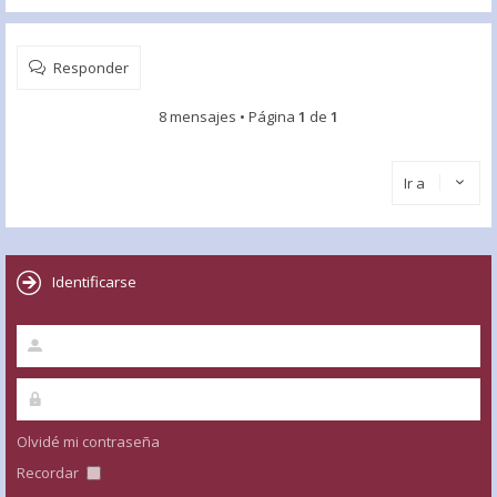
Responder
8 mensajes • Página
1
de
1
Ir a
Identificarse
Olvidé mi contraseña
Recordar