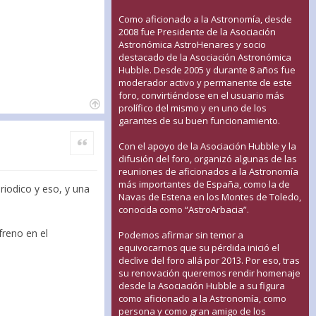
Como aficionado a la Astronomía, desde
2008 fue Presidente de la Asociación
Astronómica AstroHenares y socio
destacado de la Asociación Astronómica
Hubble. Desde 2005 y durante 8 años fue
moderador activo y permanente de este
foro, convirtiéndose en el usuario más
prolífico del mismo y en uno de los
garantes de su buen funcionamiento.
Citar
Con el apoyo de la Asociación Hubble y la
difusión del foro, organizó algunas de las
reuniones de aficionados a la Astronomía
más importantes de España, como la de
riodico y eso, y una
Navas de Estena en los Montes de Toledo,
conocida como “AstroArbacia”.
freno en el
Podemos afirmar sin temor a
equivocarnos que su pérdida inició el
declive del foro allá por 2013. Por eso, tras
su renovación queremos rendir homenaje
desde la Asociación Hubble a su figura
como aficionado a la Astronomía, como
persona y como gran amigo de los