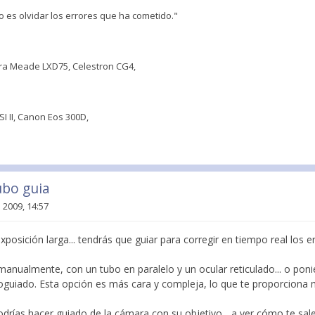
o es olvidar los errores que ha cometido."
a Meade LXD75, Celestron CG4,
 II, Canon Eos 300D,
ubo guia
 2009, 14:57
exposición larga... tendrás que guiar para corregir en tiempo real los e
 manualmente, con un tubo en paralelo y un ocular reticulado... o po
uiado. Esta opción es más cara y compleja, lo que te proporciona 
odrías hacer guiado de la cámara con su objetivo... a ver cómo te sale