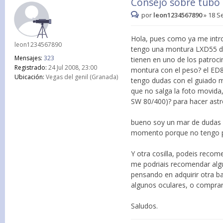
Consejo sobre tubo 
por
leon1234567890
»
18 S
Hola, pues como ya me intro
leon1234567890
tengo una montura LXD55 de
Mensajes:
323
tienen en uno de los patroc
Registrado:
24 Jul 2008, 23:00
montura con el peso? el ED8
Ubicación:
Vegas del genil (Granada)
tengo dudas con el guiado m
que no salga la foto movida
SW 80/400)? para hacer astr
bueno soy un mar de dudas a
momento porque no tengo p
Y otra cosilla, podeis recom
me podriais recomendar algun
pensando en adquirir otra ba
algunos oculares, o comprar
Saludos.