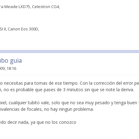
a Meade LXD75, Celestron CG4,
 II, Canon Eos 300D,
ubo guia
09, 18:16
 lo necesitas para tomas de ese tiempo. Con la corrección del error pe
, no es probable que pases de 3 minutos sin que se note la deriva.
ixel, cualquier tubito vale, solo que no sea muy pesado y tenga buen 
ivalencias de focales, no hay ningun problema.
uedo decir nada, ya que no los conozco