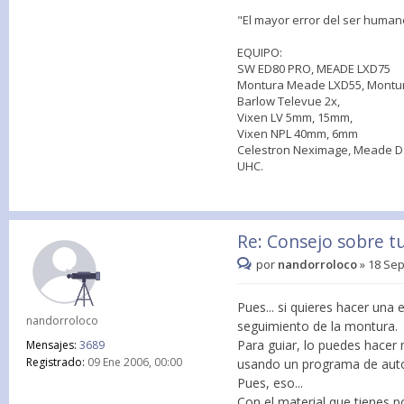
"El mayor error del ser human
EQUIPO:
SW ED80 PRO, MEADE LXD75
Montura Meade LXD55, Montur
Barlow Televue 2x,
Vixen LV 5mm, 15mm,
Vixen NPL 40mm, 6mm
Celestron Neximage, Meade DSI
UHC.
Re: Consejo sobre t
por
nandorroloco
»
18 Sep
Pues... si quieres hacer una 
nandorroloco
seguimiento de la montura.
Para guiar, lo puedes hacer
Mensajes:
3689
Registrado:
09 Ene 2006, 00:00
usando un programa de autog
Pues, eso...
Con el material que tienes p