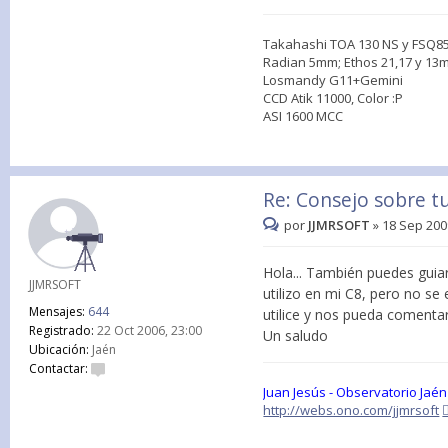
Takahashi TOA 130 NS y FSQ8
Radian 5mm; Ethos 21,17 y 1
Losmandy G11+Gemini
CCD Atik 11000, Color :P
ASI 1600 MCC
Re: Consejo sobre t
por
JJMRSOFT
»
18 Sep 200
Hola... También puedes guia
JJMRSOFT
utilizo en mi C8, pero no se
Mensajes:
644
utilice y nos pueda comentar
Registrado:
22 Oct 2006, 23:00
Un saludo
Ubicación:
Jaén
Contactar:
Juan Jesús - Observatorio Jaén
http://webs.ono.com/jjmrsoft