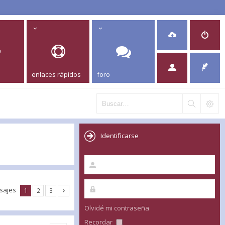
enlaces rápidos
foro
Identificarse
sajes
1
2
3
Olvidé mi contraseña
Recordar