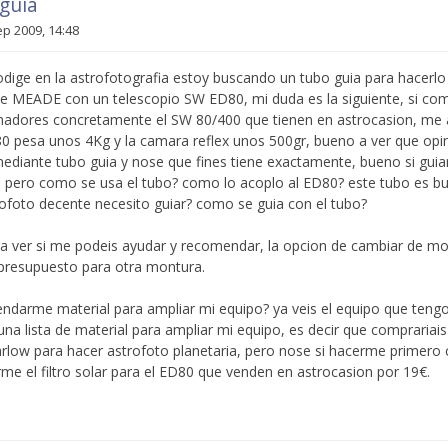
guia
ep 2009, 14:48
dige en la astrofotografia estoy buscando un tubo guia para hacerlo
 MEADE con un telescopio SW ED80, mi duda es la siguiente, si com
inadores concretamente el SW 80/400 que tienen en astrocasion, me 
0 pesa unos 4Kg y la camara reflex unos 500gr, bueno a ver que opin
ediante tubo guia y nose que fines tiene exactamente, bueno si guiar
, pero como se usa el tubo? como lo acoplo al ED80? este tubo es bu
ofoto decente necesito guiar? como se guia con el tubo?
 ver si me podeis ayudar y recomendar, la opcion de cambiar de mon
resupuesto para otra montura.
endarme material para ampliar mi equipo? ya veis el equipo que tengo
a lista de material para ampliar mi equipo, es decir que comprariai
rlow para hacer astrofoto planetaria, pero nose si hacerme primero c
me el filtro solar para el ED80 que venden en astrocasion por 19€.