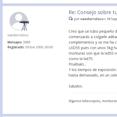
Re: Consejo sobre t
por
nandorroloco
»
18 Sep
Creo que un tubo pequeño de 
nandorroloco
comenzarás a colgarle adita
complementos y se me ha c
Mensajes:
3689
Registrado:
09 Ene 2006, 00:00
LXD55 pues con unos 5kg ha de
monturas son que la lxd55 no
como la lxd75.
Pruébalo...
Y los tiempos de exposición..
hasta demasiado, en un cielo 
Saludos.
Algunos telescopios, monturas,