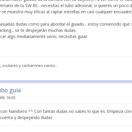
rimario de tu SW 80... necesitas el tubo adicional, si quieres un poco
 se muestra muy eficaz al captar estrellas en casi cualquier encuadre)
masiadas dudas como para abordar el guiado... estoy convencido que s
acking... se te despejarán muchas dudas.
acer algo medianamente serio, necesitas guiar.
 oculares y cacharrines varios...
ubo guia
09, 16:03
con Nandorro ^^ Con tantas dudas no sabes lo que es. Empieza co
e cuenta y despejando dudas