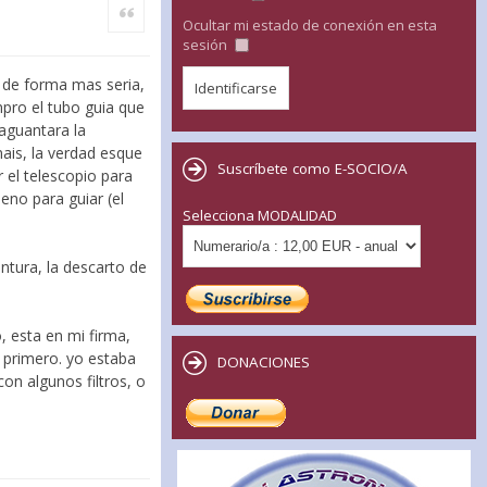
Citar
Ocultar mi estado de conexión en esta
sesión
 de forma mas seria,
pro el tubo guia que
aguantara la
ais, la verdad esque
Suscríbete como E-SOCIO/A
 el telescopio para
eno para guiar (el
Selecciona MODALIDAD
tura, la descarto de
, esta en mi firma,
s primero. yo estaba
DONACIONES
on algunos filtros, o