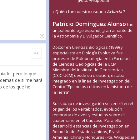
(Foto: Wikipedia)
¿ Quién fue nuestro usuario
Arbacia
?
Patricio Domínguez Alonso
fue
un paleontólogo español, gran amante de
la Astronomía y Divulgador Científico.
Doctor en Ciencias Biológicas (1999) y
Citar
especialista en Biología Evolutiva fue
profesor de Paleontología en la Facultad
de Ciencias Geológicas de la UCM.
Miembro del Instituto de Geociencias
guiado, pero lo que
(CSIC-UCM) desde su creación, estaba
 ademas de si me hará
integrado en la línea de Investigación del
Centro “Episodios críticos en la historia de
o de los que he
la Tierra”.
Su trabajo de investigación se centró en el
origen de los vertebrados, evolución
temprana de aves y estudios sobre el
cuaternario en el Caúcaso. Para ello
desarrolló estancias de investigación en
Reino Unido, Estados Unidos, Brasil,
Armenia, China y Honduras (Fte. Wikipedia)