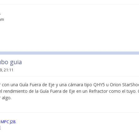
5
3mm
ubo guia
9, 21:11
r con una Guía Fuera de Eje y una cámara tipo QHY5 u Orion StarSho
 el rendimiento de la Guía Fuera de Eje en un Refractor como el tuyo. 
 algo.
 MPC J28.