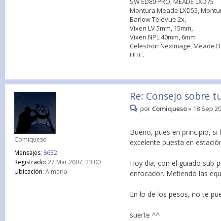
SW ED80 PRO, MEADE LXD75
Montura Meade LXD55, Montur
Barlow Televue 2x,
Vixen LV 5mm, 15mm,
Vixen NPL 40mm, 6mm
Celestron Neximage, Meade DSI
UHC.
Re: Consejo sobre t
por
Comiqueso
»
18 Sep 20
Bueno, pues en principio, si
Comiqueso
excelente puesta en estación
Mensajes:
8632
Registrado:
27 Mar 2007, 23:00
Hoy dia, con el guiado sub-p
Ubicación:
Almería
enfocador. Metiendo las equ
En lo de los pesos, no te p
suerte ^^