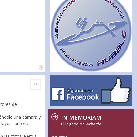
Citar
rrores de
IN MEMORIAM
niéndole una cámara y
mayor confort.
El legado de
Arbacia
n las fotos. Pero si