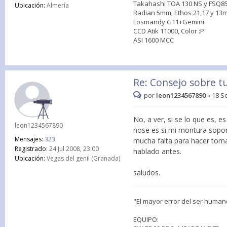
Takahashi TOA 130 NS y FSQ8
Ubicación:
Almería
Radian 5mm; Ethos 21,17 y 1
Losmandy G11+Gemini
CCD Atik 11000, Color :P
ASI 1600 MCC
Re: Consejo sobre t
por
leon1234567890
»
18 S
No, a ver, si se lo que es, e
leon1234567890
nose es si mi montura sopor
Mensajes:
323
mucha falta para hacer toma
Registrado:
24 Jul 2008, 23:00
hablado antes.
Ubicación:
Vegas del genil (Granada)
saludos.
"El mayor error del ser human
EQUIPO: