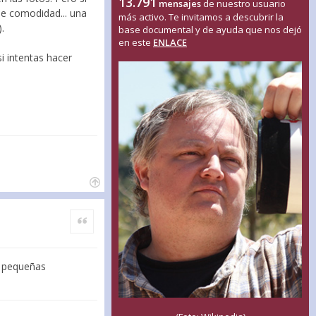
13.791
mensajes
de nuestro usuario
 de comodidad... una
más activo. Te invitamos a descubrir la
.
base documental y de ayuda que nos dejó
en este
ENLACE
i intentas hacer
Citar
n pequeñas