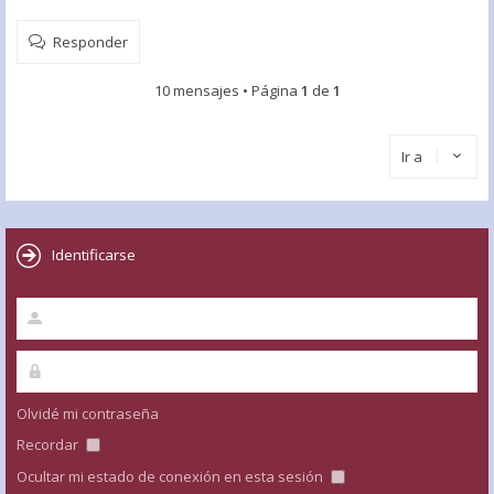
Responder
10 mensajes • Página
1
de
1
Ir a
Identificarse
Olvidé mi contraseña
Recordar
Ocultar mi estado de conexión en esta sesión