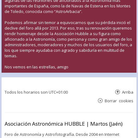
algunas de las reuniones de aficionados a la Astronomía más
importantes de España, como la de Navas de Estena en los Montes
de Toledo, conocida como “AstroArbacia”.
Podemos afirmar sin temor a equivocarnos que su pérdida inició el
declive del foro allá por 2013. Por eso, tras su renovación queremos
rendir homenaje desde la Asociación Hubble a su figura como
aficionado a la Astronomía, como persona y como gran amigo de los
administradores, moderadores y muchos de los usuarios del foro, a
los que siempre ayudaba con agrado y sabiduría en multitud de
temas.
Nos vemos en las estrellas, amigo
Todos los horarios son
UTC+01:00
Arriba
Borrar cookies
Asociación Astronómica HUBBLE | Martos (Jaén)
Foro de Astronomía y Astrofotografía. Desde 2004 en Internet