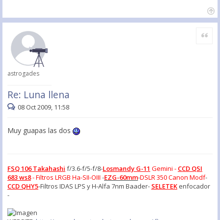
Citar
astrogades
Re: Luna llena
08 Oct 2009, 11:58
Muy guapas las dos
FSQ 106 Takahashi
f/3.6-f/5-f/8-
Losmandy G-11
Gemini -
CCD QSI
683 ws8
- Filtros LRGB Ha-SII-OIII
-
EZG-60mm
-
DSLR 350 Canon Modf
-
CCD QHY5
-Filtros IDAS LPS y H-Alfa 7nm Baader-
SELETEK
enfocador
-