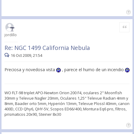
Citar
jordillo
Re: NGC 1499 California Nebula
16 Oct 2009, 21:54
Preciosa y novedosa vista
, parece el humo de un incendio
WO FLT-98 triplet APO-Newton Orion 200 F4, oculares 2" Moonfish
30mm y Televue Nagler 20mm, Oculares 1,25" Televue Radian 4mm y
8mm, Baader orto 5mm, Hyperión 13mm, Televue Plossl 40mm, canon
400D, CCD Qhy6, QHY-5V, Scopos ED66/400, Montura Eq6 pro, filtros,
prismaticos 20x90, Steiner 8x30