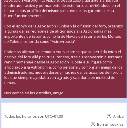
Asociación Astronómica Hubble. Desde 2005 y durante 8 años fue
moderador activo y permanente de este foro, convirtiéndose en el
usuario más prolífico del mismo y en uno de los garantes de su
buen funcionamiento.
Con el apoyo de la Asociación Hubble y la difusión del foro, organizó
algunas de las reuniones de aficionados a la Astronomía más
importantes de España, como la de Navas de Estena en los Montes
de Toledo, conocida como “AstroArbacia”.
Podemos afirmar sin temor a equivocarnos que su pérdida inició el
declive del foro allá por 2013. Por eso, tras su renovación queremos
rendir homenaje desde la Asociación Hubble a su figura como
aficionado a la Astronomía, como persona y como gran amigo de los
administradores, moderadores y muchos de los usuarios del foro, a
los que siempre ayudaba con agrado y sabiduría en multitud de
temas.
Nos vemos en las estrellas, amigo
Todos los horarios son
UTC+01:00
Arriba
Borrar cookies