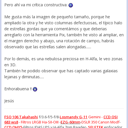
Pero ahí va mi crítica constructiva:
Me gusta más la imagen de pequeño tamaño, porque he
ampliado la otra y he visto columnas defectuosas, el típico halo
de estrellas gordas que ya comentámos y que deberias
arreglarlo con la herramienta Pix, también he visto al ampliar, en
el margen derecho y abajo, una rotación de campo, habrás
observado que las estrellas salen alongadas......
Por lo demás, es una nebulosa preciosa en H-Alfa, le veo zonas
en 3D.
También he podido observar que has captado varias galaxias
lejanas y diminutas.....
Enhorabuena !!
Jesús
FSQ 106 Takahashi
f/3.6-f/5-f/8-
Losmandy G-11
Gemini -
CCD QSI
683 ws8
- Filtros LRGB Ha-SII-OIII
-
EZG-60mm
-
DSLR 350 Canon Modf
-
CCD QHY5
-Filtros IDAS LPS y H-Alfa 7nm Baader-
SELETEK
enfocador