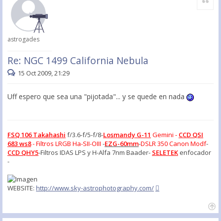
astrogades
Re: NGC 1499 California Nebula
15 Oct 2009, 21:29
Uff espero que sea una "pijotada"... y se quede en nada
FSQ 106 Takahashi
f/3.6-f/5-f/8-
Losmandy G-11
Gemini -
CCD QSI
683 ws8
- Filtros LRGB Ha-SII-OIII
-
EZG-60mm
-
DSLR 350 Canon Modf
-
CCD QHY5
-Filtros IDAS LPS y H-Alfa 7nm Baader-
SELETEK
enfocador
-
WEBSITE:
http://www.sky-astrophotography.com/