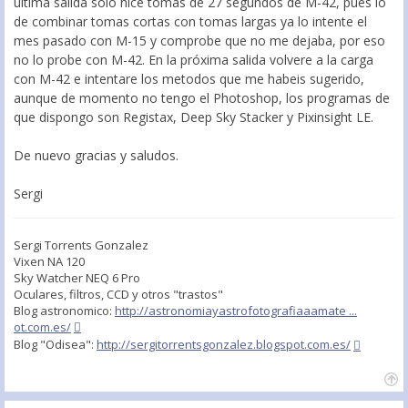
última salida solo hice tomas de 27 segundos de M-42, pues lo
de combinar tomas cortas con tomas largas ya lo intente el
mes pasado con M-15 y comprobe que no me dejaba, por eso
no lo probe con M-42. En la próxima salida volvere a la carga
con M-42 e intentare los metodos que me habeis sugerido,
aunque de momento no tengo el Photoshop, los programas de
que dispongo son Registax, Deep Sky Stacker y Pixinsight LE.
De nuevo gracias y saludos.
Sergi
Sergi Torrents Gonzalez
Vixen NA 120
Sky Watcher NEQ 6 Pro
Oculares, filtros, CCD y otros "trastos"
Blog astronomico:
http://astronomiayastrofotografiaaamate ...
ot.com.es/
Blog "Odisea":
http://sergitorrentsgonzalez.blogspot.com.es/