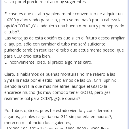
salvo por el precio resultan muy sugerentes.
El caso es que estaba ya plenamente convencido de adquirir un
LX200 y ahorrando para ello, pero se me pasó por la cabeza la
opción "OTA" ¿Y si adquiero una buena montura y por separado
el tubo?.
Las ventajas de esta opción es que si en el futuro deseo ampliar
el aquipo, sólo con cambiar el tubo me será suficiente,
pudiendo también reutilizar el tubo que actualmente poseo, que
para CCD creo está bien.
El inconveniente, creo, el precio algo más caro.
Claro, si hablamos de buenas monturas no me refiero a las
Synta ni nada por el estilo, hablamos de las G8, G11, Sphinx...,
siendo la G11 la que más me atrae, aunque el GOTO la
encarece mucho (Es muy cómodo tener GOTO, pero ¿es
realmente útil para CCD?). ¿Qué opinais?
Por tubos ópticos, pues he estado viendo y considerando
algunos, ¿cuales cargaría una G11 sin ponerla en apuros?,
merecen mi atención los siguientes;
- LX 200 10", 12" y 14" por unos 1600, 3000 y 4000 Euros