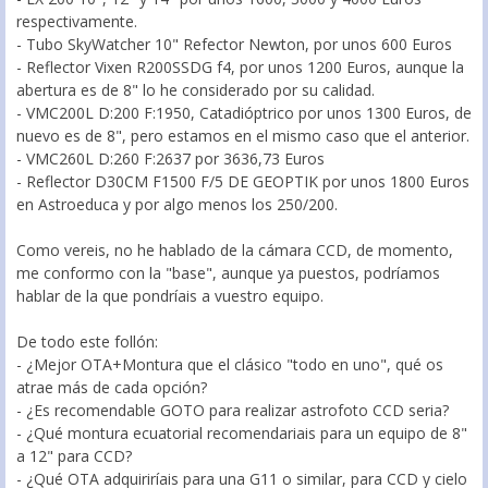
respectivamente.
- Tubo SkyWatcher 10" Refector Newton, por unos 600 Euros
- Reflector Vixen R200SSDG f4, por unos 1200 Euros, aunque la
abertura es de 8" lo he considerado por su calidad.
- VMC200L D:200 F:1950, Catadióptrico por unos 1300 Euros, de
nuevo es de 8", pero estamos en el mismo caso que el anterior.
- VMC260L D:260 F:2637 por 3636,73 Euros
- Reflector D30CM F1500 F/5 DE GEOPTIK por unos 1800 Euros
en Astroeduca y por algo menos los 250/200.
Como vereis, no he hablado de la cámara CCD, de momento,
me conformo con la "base", aunque ya puestos, podríamos
hablar de la que pondríais a vuestro equipo.
De todo este follón:
- ¿Mejor OTA+Montura que el clásico "todo en uno", qué os
atrae más de cada opción?
- ¿Es recomendable GOTO para realizar astrofoto CCD seria?
- ¿Qué montura ecuatorial recomendariais para un equipo de 8"
a 12" para CCD?
- ¿Qué OTA adquiriríais para una G11 o similar, para CCD y cielo