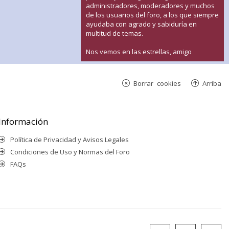
administradores, moderadores y muchos
de los usuarios del foro, a los que siempre
ayudaba con agrado y sabiduría en
multitud de temas.
Nos vemos en las estrellas, amigo
Borrar cookies
Arriba
Información
Política de Privacidad y Avisos Legales
Condiciones de Uso y Normas del Foro
FAQs