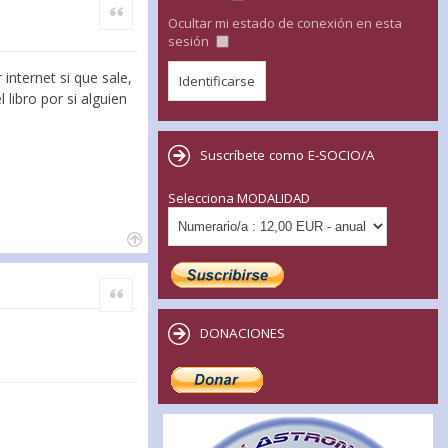
Citar
Ocultar mi estado de conexión en esta
sesión
internet si que sale,
 libro por si alguien
Suscríbete como E-SOCIO/A
Selecciona MODALIDAD
Citar
DONACIONES