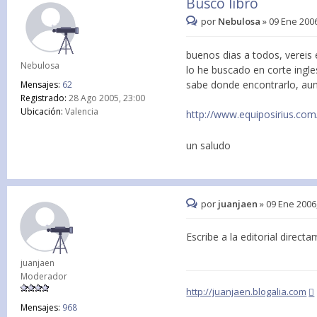
Busco libro
por
Nebulosa
»
09 Ene 2006
buenos dias a todos, vereis 
Nebulosa
lo he buscado en corte ingles
sabe donde encontrarlo, aunq
Mensajes:
62
Registrado:
28 Ago 2005, 23:00
Ubicación:
Valencia
http://www.equiposirius.com/
un saludo
por
juanjaen
»
09 Ene 2006
Escribe a la editorial direct
juanjaen
Moderador
http://juanjaen.blogalia.com
Mensajes:
968