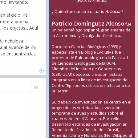
(Foto: Wikipedia)
rmo, invitando.
¿ Quién fue nuestro usuario
Arbacia
?
 el cielo. Irá
rretera que ha
Patricio Domínguez Alonso
fue
 los objetos... Aquí
un paleontólogo español, gran amante de
la Astronomía y Divulgador Científico.
ada nebulosa
Doctor en Ciencias Biológicas (1999) y
á al alcance de mi
especialista en Biología Evolutiva fue
 se encuentran las
profesor de Paleontología en la Facultad
de Ciencias Geológicas de la UCM.
Miembro del Instituto de Geociencias
(CSIC-UCM) desde su creación, estaba
integrado en la línea de Investigación del
Centro “Episodios críticos en la historia de
Citar
la Tierra”.
Su trabajo de investigación se centró en el
origen de los vertebrados, evolución
temprana de aves y estudios sobre el
cuaternario en el Caúcaso. Para ello
desarrolló estancias de investigación en
Reino Unido, Estados Unidos, Brasil,
Armenia, China y Honduras (Fte. Wikipedia)