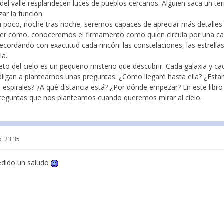
o del valle resplandecen luces de pueblos cercanos. Alguien saca un te
ar la función.
oco, noche tras noche, seremos capaces de apreciar más detalles en
aber cómo, conoceremos el firmamento como quien circula por una ca
ecordando con exactitud cada rincón: las constelaciones, las estrellas,
ia.
eto del cielo es un pequeño misterio que descubrir. Cada galaxia y c
ligan a plantearnos unas preguntas: ¿Cómo llegaré hasta ella? ¿Estar
 espirales? ¿A qué distancia está? ¿Por dónde empezar? En este libro
preguntas que nos planteamos cuando queremos mirar al cielo.
, 23:35
edido un saludo