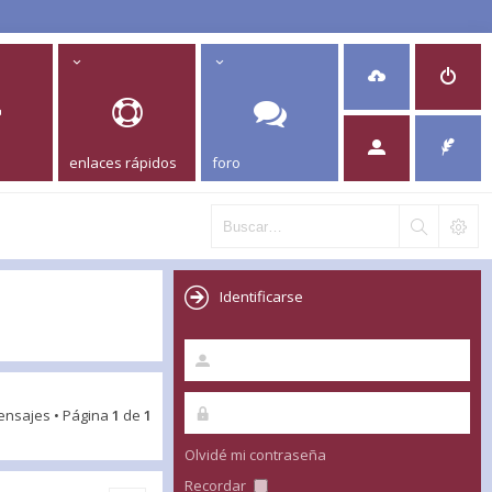
enlaces rápidos
foro
Identificarse
ensajes • Página
1
de
1
Olvidé mi contraseña
Recordar