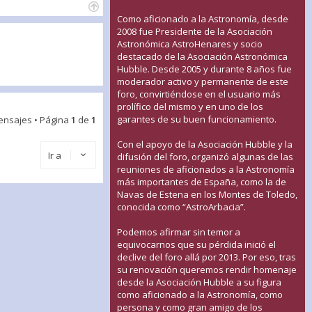
Como aficionado a la Astronomía, desde
2008 fue Presidente de la Asociación
Astronómica AstroHenares y socio
destacado de la Asociación Astronómica
Hubble. Desde 2005 y durante 8 años fue
moderador activo y permanente de este
foro, convirtiéndose en el usuario más
prolífico del mismo y en uno de los
garantes de su buen funcionamiento.
ensajes • Página
1
de
1
Con el apoyo de la Asociación Hubble y la
Ir a
difusión del foro, organizó algunas de las
reuniones de aficionados a la Astronomía
más importantes de España, como la de
Navas de Estena en los Montes de Toledo,
conocida como “AstroArbacia”.
Podemos afirmar sin temor a
equivocarnos que su pérdida inició el
declive del foro allá por 2013. Por eso, tras
su renovación queremos rendir homenaje
desde la Asociación Hubble a su figura
como aficionado a la Astronomía, como
persona y como gran amigo de los