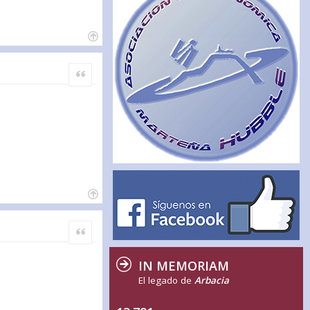
Citar
Citar
IN MEMORIAM
El legado de
Arbacia