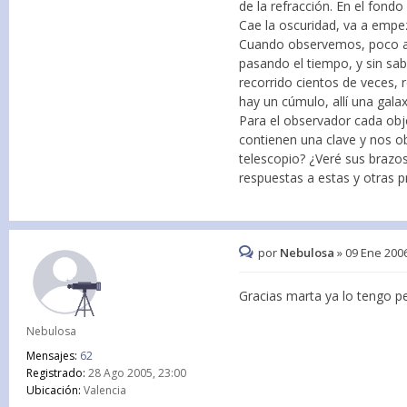
de la refracción. En el fond
Cae la oscuridad, va a empez
Cuando observemos, poco a p
pasando el tiempo, y sin s
recorrido cientos de veces, r
hay un cúmulo, allí una galax
Para el observador cada obj
contienen una clave y nos ob
telescopio? ¿Veré sus brazos
respuestas a estas y otras 
por
Nebulosa
»
09 Ene 2006
Gracias marta ya lo tengo p
Nebulosa
Mensajes:
62
Registrado:
28 Ago 2005, 23:00
Ubicación:
Valencia