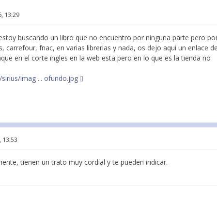
, 13:29
estoy buscando un libro que no encuentro por ninguna parte pero por 
, carrefour, fnac, en varias librerias y nada, os dejo aqui un enlace del
ue en el corte ingles en la web esta pero en lo que es la tienda no
sirius/imag ... ofundo.jpg
, 13:53
amente, tienen un trato muy cordial y te pueden indicar.