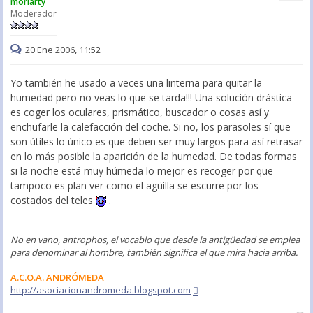
moriarty
Moderador
20 Ene 2006, 11:52
Yo también he usado a veces una linterna para quitar la
humedad pero no veas lo que se tarda!!! Una solución drástica
es coger los oculares, prismático, buscador o cosas así y
enchufarle la calefacción del coche. Si no, los parasoles sí que
son útiles lo único es que deben ser muy largos para así retrasar
en lo más posible la aparición de la humedad. De todas formas
si la noche está muy húmeda lo mejor es recoger por que
tampoco es plan ver como el agüilla se escurre por los
costados del teles
.
No en vano, antrophos, el vocablo que desde la antigüedad se emplea
para denominar al hombre, también significa el que mira hacia arriba.
A.C.O.A. ANDRÓMEDA
http://asociacionandromeda.blogspot.com