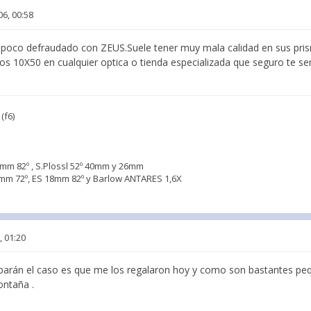
06, 00:58
poco defraudado con ZEUS.Suele tener muy mala calidad en sus pris
os 10X50 en cualquier optica o tienda especializada que seguro te se
(f6)
mm 82º , S.Plossl 52º 40mm y 26mm
 72º, ES 18mm 82º y Barlow ANTARES 1,6X
, 01:20
ebarán el caso es que me los regalaron hoy y como son bastantes p
ontaña .