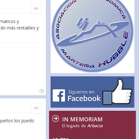
Citar
maticos y
rán más rentables y
Citar
IN MEMORIAM
equeños los puedo
El legado de
Arbacia