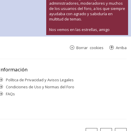
administradores, moderadores y muchos
de los usuarios del foro, a los que siempre
ayudaba con agrado y sabiduría en
multitud de temas.
Nos vemos en las estrellas, amigo
Borrar cookies
Arriba
Información
Política de Privacidad y Avisos Legales
Condiciones de Uso y Normas del Foro
FAQs