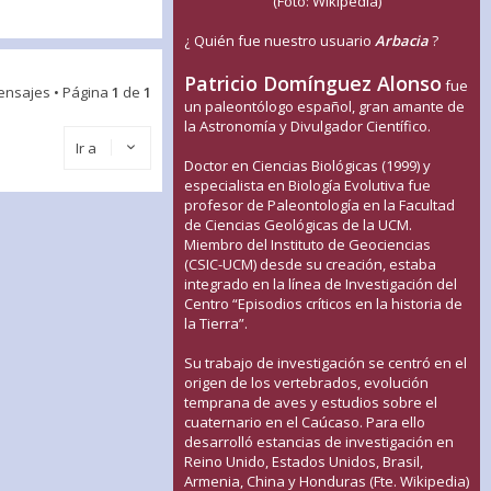
(Foto: Wikipedia)
¿ Quién fue nuestro usuario
Arbacia
?
Patricio Domínguez Alonso
fue
ensajes • Página
1
de
1
un paleontólogo español, gran amante de
la Astronomía y Divulgador Científico.
Ir a
Doctor en Ciencias Biológicas (1999) y
especialista en Biología Evolutiva fue
profesor de Paleontología en la Facultad
de Ciencias Geológicas de la UCM.
Miembro del Instituto de Geociencias
(CSIC-UCM) desde su creación, estaba
integrado en la línea de Investigación del
Centro “Episodios críticos en la historia de
la Tierra”.
Su trabajo de investigación se centró en el
origen de los vertebrados, evolución
temprana de aves y estudios sobre el
cuaternario en el Caúcaso. Para ello
desarrolló estancias de investigación en
Reino Unido, Estados Unidos, Brasil,
Armenia, China y Honduras (Fte. Wikipedia)