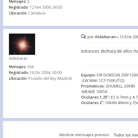
Mensajes:
3
Registrado:
12 Ene 2006, 00:00
Ubicación:
Cantabria
por
Aldebaran
»
13 Ene 20
entonces disfruta de ellos 
Aldebaran
Mensajes:
344
Registrado:
18 Dic 2004, 00:00
Equipo:
SW DOBSON 200/1200 
Ubicación:
Pozuelo del Rey (Madrid)
-SW MAK 127/1500 (f12)
Prismaticos:
ZHUMELL 20X80
-MEADE 10X50
Oculares 1,25'':
ES 6.7mm y 4.7
Oculares 2'':
SWAN 40mm y 25mm
Mostrar mensajes previos: