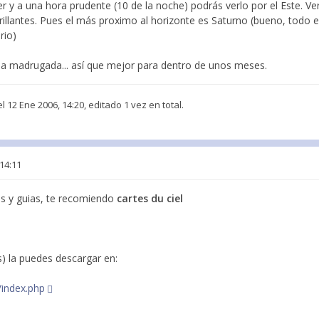
 y a una hora prudente (10 de la noche) podrás verlo por el Este. Ve
brillantes. Pues el más proximo al horizonte es Saturno (bueno, todo e
rio)
e la madrugada... así que mejor para dentro de unos meses.
l 12 Ene 2006, 14:20, editado 1 vez en total.
 14:11
s y guias, te recomiendo
cartes du ciel
s) la puedes descargar en:
/index.php