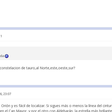
51
vida
constelacion de tauro,al Norte,este,oeste,sur?
6, 23:07
Orión y es fácil de localizar. Si sigues más o menos la línea del cintu
en el Can Mayor, y por el otro con Aldebarán, la estrella más brillant