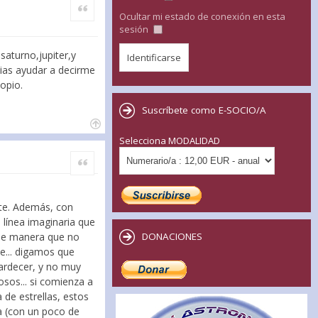
Citar
Ocultar mi estado de conexión en esta
sesión
saturno,jupiter,y
ias ayudar a decirme
copio.
Suscríbete como E-SOCIO/A
Selecciona MODALIDAD
Citar
ente. Además, con
a línea imaginaria que
. De manera que no
DONACIONES
he... digamos que
tardecer, y no muy
osos... si comienza a
 de estrellas, estos
a (con un poco de