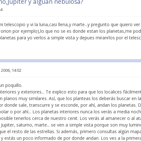
o,Jupiter y alguan nebulosa?
44
telescopio y vi la luna,casi llena,y marte...y pregunto que quiero ver 
orion por ejemplo),lo que no se es donde estan los planetas,me pod
lanetas para yo verlos a simple vista y depues miranrlos por el teles
 2006, 14:02
un poquillo.
teriores y exteriores... Te explico esto para que los localices fácilm
en planos muy similares. Así, que los planteas los deberás buscar en l
 por donde sale, transcurre y se esconde, por ahí, andan los planetas
olar o por ahí... Los planetas interiores nunca los verás a media noc
sible tenerlos cerca de nuestro cenit. Los verás al amanecer o al a
 Jupiter, saturno, marte... se ven a simple vista porque son muy lumin
e el resto de las estrellas. Si además, primero consultas algún mapa
o y estás un poco informado de por donde andan. Los ves a la primer