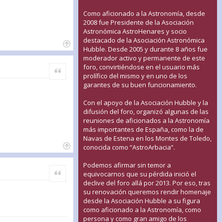
Como aficionado a la Astronomía, desde
2008 fue Presidente de la Asociación
Astronómica AstroHenares y socio
destacado de la Asociación Astronómica
Hubble. Desde 2005 y durante 8 años fue
moderador activo y permanente de este
foro, convirtiéndose en el usuario más
Citar
prolífico del mismo y en uno de los
garantes de su buen funcionamiento.
Con el apoyo de la Asociación Hubble y la
difusión del foro, organizó algunas de las
reuniones de aficionados a la Astronomía
más importantes de España, como la de
Navas de Estena en los Montes de Toledo,
conocida como “AstroArbacia”.
Podemos afirmar sin temor a
Citar
equivocarnos que su pérdida inició el
declive del foro allá por 2013. Por eso, tras
su renovación queremos rendir homenaje
desde la Asociación Hubble a su figura
como aficionado a la Astronomía, como
persona y como gran amigo de los