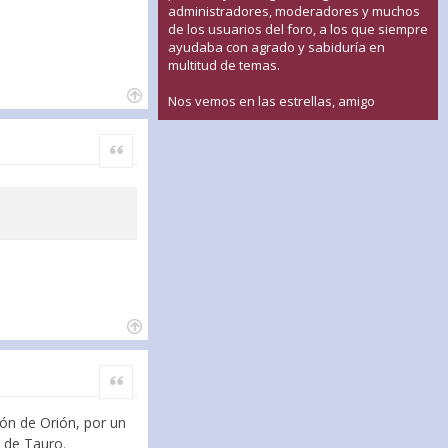
administradores, moderadores y muchos
de los usuarios del foro, a los que siempre
ayudaba con agrado y sabiduría en
multitud de temas.
Nos vemos en las estrellas, amigo
Citar
Citar
rón de Orión, por un
e de Tauro.