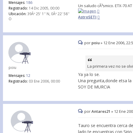
Mensajes:
186
Un saludo cÃ³smico. ETX-70 AT
Registrado:
14 Dic 2005, 00:00
Ubicación:
39Âº 25' 1'' N, 0Âº 22' 58''
AstroSETI
O
por
poiu
»
12 Ene 2006, 22:
La primera vez no se ol
poiu
Ya ya lo se.
Mensajes:
12
Una pregunta,donde etsa la 
Registrado:
03 Ene 2006, 00:00
SOY DE MURCIA
por
Antares21
»
12 Ene 200
Tauro se encuentra cerca de 
lado te encuentras con Sirio 