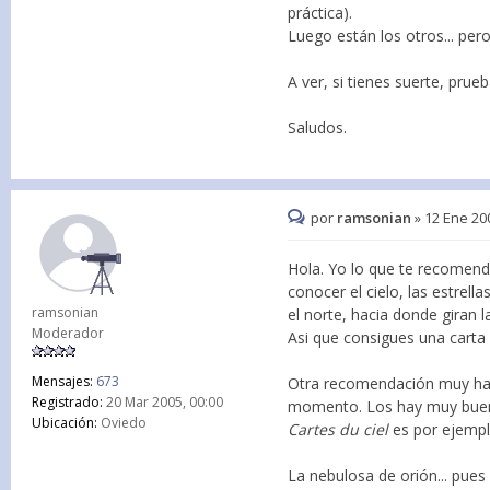
práctica).
Luego están los otros... pero 
A ver, si tienes suerte, prue
Saludos.
por
ramsonian
»
12 Ene 20
Hola. Yo lo que te recomenda
conocer el cielo, las estrel
ramsonian
el norte, hacia donde giran l
Moderador
Asi que consigues una carta
Mensajes:
673
Otra recomendación muy habi
Registrado:
20 Mar 2005, 00:00
momento. Los hay muy buenos,
Ubicación:
Oviedo
Cartes du ciel
es por ejempl
La nebulosa de orión... pues 