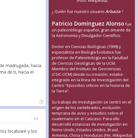
(Foto: Wikipedia)
¿ Quién fue nuestro usuario
Arbacia
?
Patricio Domínguez Alonso
fue
un paleontólogo español, gran amante de
la Astronomía y Divulgador Científico.
Doctor en Ciencias Biológicas (1999) y
especialista en Biología Evolutiva fue
profesor de Paleontología en la Facultad
de Ciencias Geológicas de la UCM.
er de madrugada, hacia
Miembro del Instituto de Geociencias
a de ti, hacia el
(CSIC-UCM) desde su creación, estaba
integrado en la línea de Investigación del
Centro “Episodios críticos en la historia de
la Tierra”.
Su trabajo de investigación se centró en el
origen de los vertebrados, evolución
temprana de aves y estudios sobre el
Citar
cuaternario en el Caúcaso. Para ello
desarrolló estancias de investigación en
Reino Unido, Estados Unidos, Brasil,
os localizaré y los
Armenia, China y Honduras (Fte. Wikipedia)