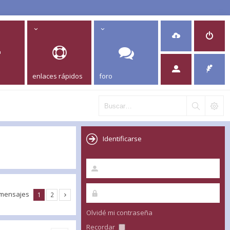
enlaces rápidos
foro
Identificarse
 mensajes
1
2
Olvidé mi contraseña
Recordar