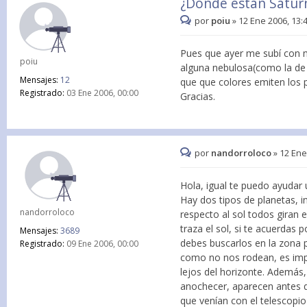
¿Donde estan Saturn
por
poiu
»
12 Ene 2006, 13:
Pues que ayer me subí con mi 
poiu
alguna nebulosa(como la de 
Mensajes:
12
que que colores emiten los p
Registrado:
03 Ene 2006, 00:00
Gracias.
por
nandorroloco
»
12 Ene
Hola, igual te puedo ayudar 
Hay dos tipos de planetas, in
nandorroloco
respecto al sol todos giran 
traza el sol, si te acuerdas
Mensajes:
3689
debes buscarlos en la zona p
Registrado:
09 Ene 2006, 00:00
como no nos rodean, es impo
lejos del horizonte. Además,
anochecer, aparecen antes qu
que venían con el telescopi