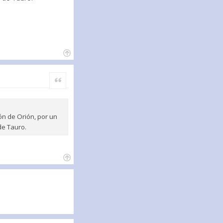
Citar
rón de Orión, por un
de Tauro.