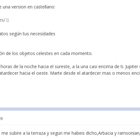
ne una version en castellano:
es/
atos según tus necesidades
ción de los objetos celestes en cada momento.
 horas de la noche hacia el sureste, a la una casi encima de ti. Jupit
l atardecer hacia el oeste. Marte desde el atardecer mas o menos encim
49
me subire a la terraza y segun me habeis dicho,Arbacia y ramsonian,l