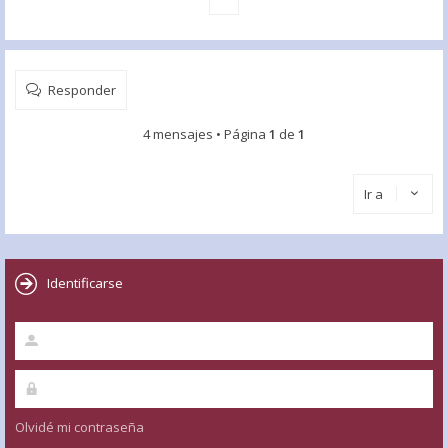
Responder
4 mensajes • Página
1
de
1
Ir a
Identificarse
Olvidé mi contraseña