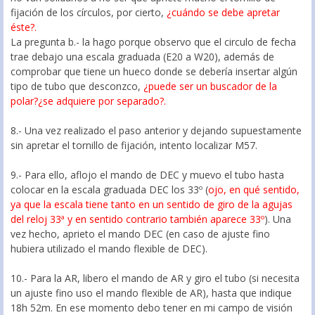
fijación de los círculos, por cierto,
¿cuándo se debe apretar
éste?.
La pregunta b.- la hago porque observo que el circulo de fecha
trae debajo una escala graduada (E20 a W20), además de
comprobar que tiene un hueco donde se debería insertar algún
tipo de tubo que desconzco,
¿puede ser un buscador de la
polar?¿se adquiere por separado?.
8.- Una vez realizado el paso anterior y dejando supuestamente
sin apretar el tornillo de fijación, intento localizar M57.
9.- Para ello, aflojo el mando de DEC y muevo el tubo hasta
colocar en la escala graduada DEC los 33º (
ojo, en qué sentido,
ya que la escala tiene tanto en un sentido de giro de la agujas
del reloj 33ª y en sentido contrario también aparece 33º
). Una
vez hecho, aprieto el mando DEC (en caso de ajuste fino
hubiera utilizado el mando flexible de DEC).
10.- Para la AR, libero el mando de AR y giro el tubo (si necesita
un ajuste fino uso el mando flexible de AR), hasta que indique
18h 52m. En ese momento debo tener en mi campo de visión