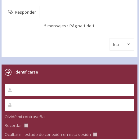
Responder
5 mensajes • Página
1
de
1
Ir a
Identificarse
Olvidé mi contraseña
Recordar
Ocultar mi estado de conexión en esta sesión