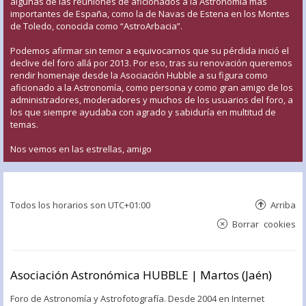
algunas de las reuniones de aficionados a la Astronomía más
importantes de España, como la de Navas de Estena en los Montes
de Toledo, conocida como “AstroArbacia”.
Podemos afirmar sin temor a equivocarnos que su pérdida inició el
declive del foro allá por 2013. Por eso, tras su renovación queremos
rendir homenaje desde la Asociación Hubble a su figura como
aficionado a la Astronomía, como persona y como gran amigo de los
administradores, moderadores y muchos de los usuarios del foro, a
los que siempre ayudaba con agrado y sabiduría en multitud de
temas.
Nos vemos en las estrellas, amigo
Todos los horarios son
UTC+01:00
Arriba
Borrar cookies
Asociación Astronómica HUBBLE | Martos (Jaén)
Foro de Astronomía y Astrofotografía. Desde 2004 en Internet