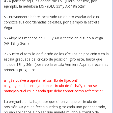
4.- A partir de aquí, es donde me lio. Quiero localizar, por
ejemplo, la nebulosa M57 (DEC 33º y AR 18h 52m).
5.- Previamente habré localizado un objeto estelar del cual
conozca sus coordenadas celestes, por ejemplo la estrella
Vega.
6.- Alojo los mandos de DEC y AR y centro en el tubo a Vega
(AR 18h y 36m).
7.- Suelto el tornillo de fijación de los círculos de posición y en la
escala graduada del círculo de posición, giro éste, hasta que
indique 18h y 36m (observo la escala Vernier). Aquí aparecen las
primeras preguntas:
a.- ¿Se vuelve a apretar el tornillo de fijación?.
b.- ¿hay que hacer algo con el círculo de fecha?¿como se
maneja?¿cual es la escala que debo tomar como referencia?.
La pregunta a.- la hago por que observo que el círculo de
posición AR y el de fecha pueden girar cada uno por separado,
no van solidarios a no ser que apriete mucho el tornillo de