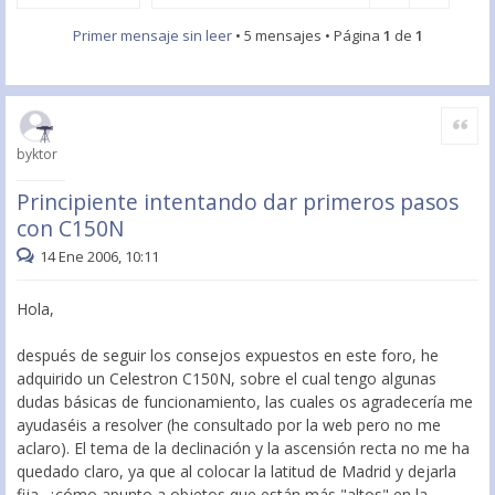
Primer mensaje sin leer
• 5 mensajes • Página
1
de
1
Citar
byktor
Principiente intentando dar primeros pasos
con C150N
14 Ene 2006, 10:11
Hola,
después de seguir los consejos expuestos en este foro, he
adquirido un Celestron C150N, sobre el cual tengo algunas
dudas básicas de funcionamiento, las cuales os agradecería me
ayudaséis a resolver (he consultado por la web pero no me
aclaro). El tema de la declinación y la ascensión recta no me ha
quedado claro, ya que al colocar la latitud de Madrid y dejarla
fija, ¿cómo apunto a objetos que están más "altos" en la