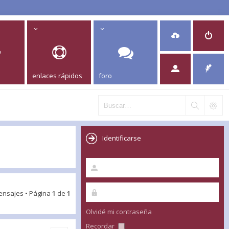
enlaces rápidos
foro
Identificarse
ensajes • Página
1
de
1
Olvidé mi contraseña
Recordar