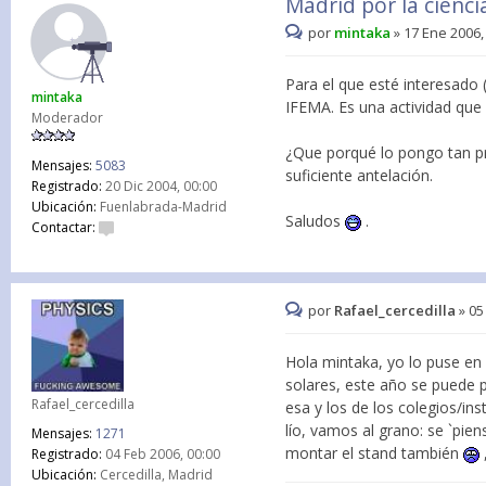
Madrid por la cienci
por
mintaka
»
17 Ene 2006,
Para el que esté interesado (
mintaka
IFEMA. Es una actividad qu
Moderador
¿Que porqué lo pongo tan pro
Mensajes:
5083
suficiente antelación.
Registrado:
20 Dic 2004, 00:00
Ubicación:
Fuenlabrada-Madrid
Saludos
.
Contactar:
por
Rafael_cercedilla
»
05
Hola mintaka, yo lo puse en 
solares, este año se puede p
Rafael_cercedilla
esa y los de los colegios/in
lío, vamos al grano: se `pien
Mensajes:
1271
montar el stand también
Registrado:
04 Feb 2006, 00:00
Ubicación:
Cercedilla, Madrid