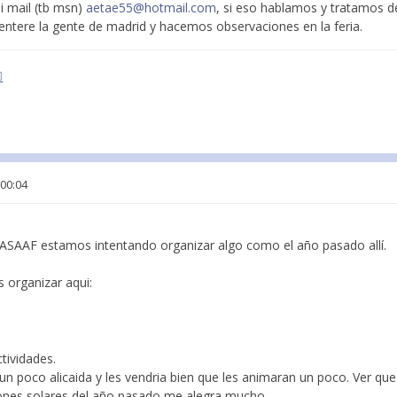
mi mail (tb msn)
aetae55@hotmail.com
, si eso hablamos y tratamos d
 entere la gente de madrid y hacemos observaciones en la feria.
 00:04
 ASAAF estamos intentando organizar algo como el año pasado allí.
 organizar aqui:
tividades.
un poco alicaida y les vendria bien que les animaran un poco. Ver qu
iones solares del año pasado me alegra mucho.