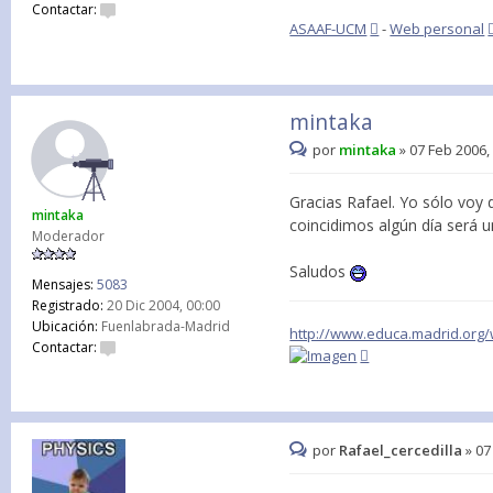
Contactar:
ASAAF-UCM
-
Web personal
mintaka
por
mintaka
»
07 Feb 2006,
Gracias Rafael. Yo sólo voy 
mintaka
coincidimos algún día será u
Moderador
Saludos
Mensajes:
5083
Registrado:
20 Dic 2004, 00:00
Ubicación:
Fuenlabrada-Madrid
http://www.educa.madrid.org/
Contactar:
por
Rafael_cercedilla
»
07