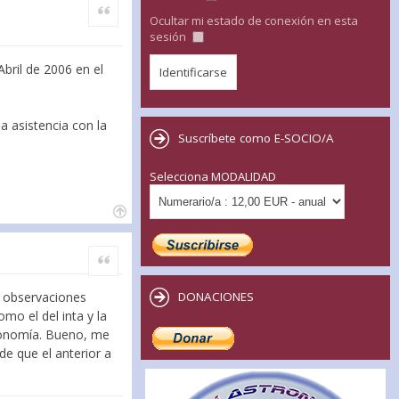
Citar
Ocultar mi estado de conexión en esta
sesión
Abril de 2006 en el
a asistencia con la
Suscríbete como E-SOCIO/A
Selecciona MODALIDAD
Citar
o observaciones
DONACIONES
mo el del inta y la
tronomía. Bueno, me
de que el anterior a