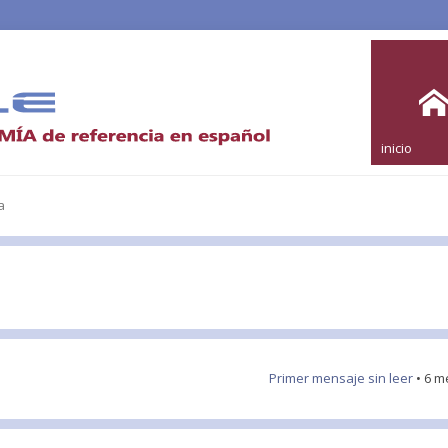
inicio
a
Primer mensaje sin leer
• 6 m