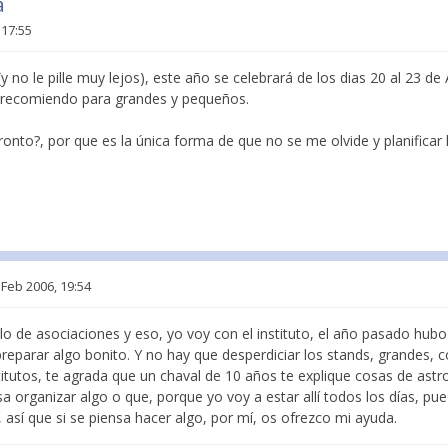
a
 17:55
y no le pille muy lejos), este año se celebrará de los dias 20 al 23 de 
e recomiendo para grandes y pequeños.
nto?, por que es la única forma de que no se me olvide y planificar l
 Feb 2006, 19:54
lo de asociaciones y eso, yo voy con el instituto, el año pasado hub
reparar algo bonito. Y no hay que desperdiciar los stands, grandes, co
stitutos, te agrada que un chaval de 10 años te explique cosas de as
sa organizar algo o que, porque yo voy a estar allí todos los días, pue
, así que si se piensa hacer algo, por mí, os ofrezco mi ayuda.