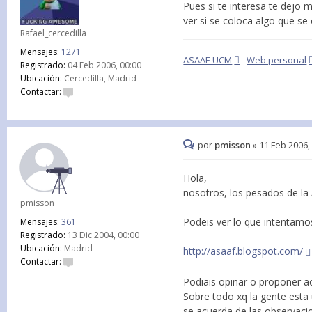
Pues si te interesa te dejo 
ver si se coloca algo que se
Rafael_cercedilla
Mensajes:
1271
ASAAF-UCM
-
Web personal
Registrado:
04 Feb 2006, 00:00
Ubicación:
Cercedilla, Madrid
Contactar:
por
pmisson
»
11 Feb 2006,
Hola,
nosotros, los pesados de la
pmisson
Podeis ver lo que intentamos
Mensajes:
361
Registrado:
13 Dic 2004, 00:00
Ubicación:
Madrid
http://asaaf.blogspot.com/
Contactar:
Podiais opinar o proponer ac
Sobre todo xq la gente esta 
se acuerda de las observac