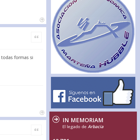
Citar
e todas formas si
IN MEMORIAM
El legado de
Arbacia
Citar