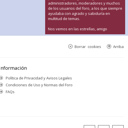
administradores, moderadores y muchos
de los usuarios del foro, a los que siempre
ayudaba con agrado y sabiduría en
multitud de temas.
Nos vemos en las estrellas, amigo
Borrar cookies
Arriba
Información
Política de Privacidad y Avisos Legales
Condiciones de Uso y Normas del Foro
FAQs