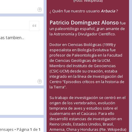
(Foto: Wikipedia)
¿ Quién fue nuestro usuario
Arbacia
?
Patricio Domínguez Alonso
fue
Citar
un paleontólogo español, gran amante de
la Astronomía y Divulgador Científico.
as tambien...
Doctor en Ciencias Biológicas (1999) y
especialista en Biología Evolutiva fue
profesor de Paleontología en la Facultad
de Ciencias Geológicas de la UCM.
Miembro del Instituto de Geociencias
(CSIC-UCM) desde su creación, estaba
integrado en la línea de Investigación del
Centro “Episodios críticos en la historia de
la Tierra”.
Su trabajo de investigación se centró en el
origen de los vertebrados, evolución
temprana de aves y estudios sobre el
cuaternario en el Caúcaso. Para ello
desarrolló estancias de investigación en
Reino Unido, Estados Unidos, Brasil,
ensajes • Página
1
de
1
Armenia, China y Honduras (Fte. Wikipedia)