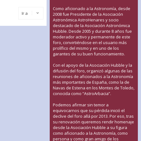
Como aficionado a la Astronomía, desde
Ir a
2008 fue Presidente de la Asociación
Astronómica AstroHenares y socio
destacado de la Asociación Astronómica
Hubble. Desde 2005 y durante 8 años fue
moderador activo y permanente de este
foro, convirtiéndose en el usuario más
prolífico del mismo y en uno de los
garantes de su buen funcionamiento.
Con el apoyo de la Asociación Hubble y la
difusión del foro, organizó algunas de las
reuniones de aficionados a la Astronomía
más importantes de España, como la de
Navas de Estena en los Montes de Toledo,
conocida como “AstroArbacia”.
Podemos afirmar sin temor a
equivocarnos que su pérdida inició el
declive del foro allá por 2013. Por eso, tras
su renovación queremos rendir homenaje
desde la Asociación Hubble a su figura
como aficionado a la Astronomía, como
persona y como gran amigo de los