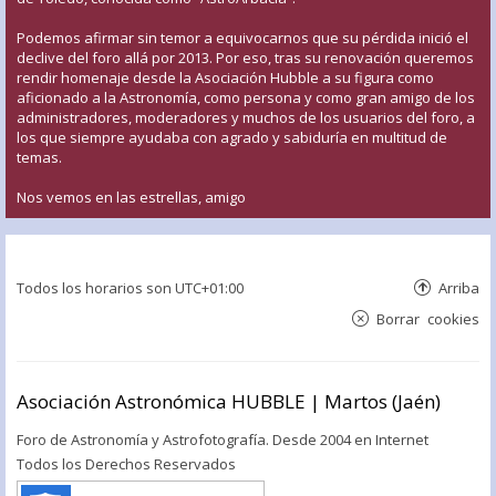
Podemos afirmar sin temor a equivocarnos que su pérdida inició el
declive del foro allá por 2013. Por eso, tras su renovación queremos
rendir homenaje desde la Asociación Hubble a su figura como
aficionado a la Astronomía, como persona y como gran amigo de los
administradores, moderadores y muchos de los usuarios del foro, a
los que siempre ayudaba con agrado y sabiduría en multitud de
temas.
Nos vemos en las estrellas, amigo
Todos los horarios son
UTC+01:00
Arriba
Borrar cookies
Asociación Astronómica HUBBLE | Martos (Jaén)
Foro de Astronomía y Astrofotografía. Desde 2004 en Internet
Todos los Derechos Reservados