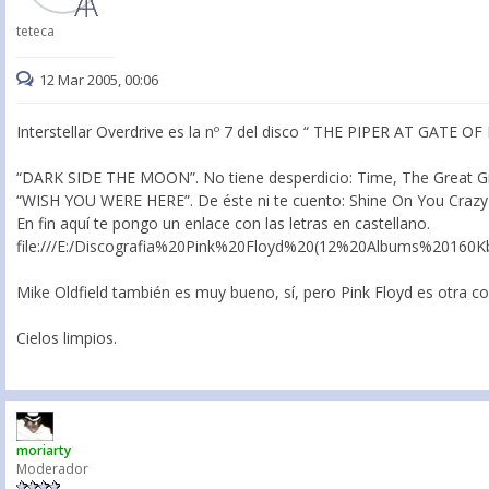
teteca
12 Mar 2005, 00:06
Interstellar Overdrive es la nº 7 del disco “ THE PIPER AT GATE O
“DARK SIDE THE MOON”. No tiene desperdicio: Time, The Great Gig 
“WISH YOU WERE HERE”. De éste ni te cuento: Shine On You Crazy 
En fin aquí te pongo un enlace con las letras en castellano.
file:///E:/Discografia%20Pink%20Floyd%20(12%20Albums%20160
Mike Oldfield también es muy bueno, sí, pero Pink Floyd es otra cos
Cielos limpios.
moriarty
Moderador