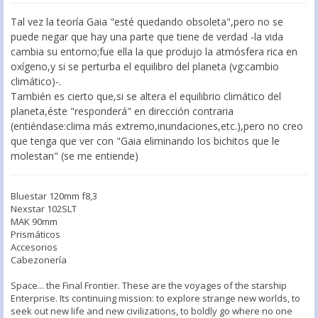
Tal vez la teoría Gaia "esté quedando obsoleta",pero no se
puede negar que hay una parte que tiene de verdad -la vida
cambia su entorno;fue ella la que produjo la atmósfera rica en
oxígeno,y si se perturba el equilibro del planeta (vg:cambio
climático)-.
También es cierto que,si se altera el equilibrio climático del
planeta,éste "responderá" en dirección contraria
(entiéndase:clima más extremo,inundaciones,etc.),pero no creo
que tenga que ver con "Gaia eliminando los bichitos que le
molestan" (se me entiende)
Bluestar 120mm f8,3
Nexstar 102SLT
MAK 90mm
Prismáticos
Accesorios
Cabezonería
Space... the Final Frontier. These are the voyages of the starship
Enterprise. Its continuing mission: to explore strange new worlds, to
seek out new life and new civilizations, to boldly go where no one