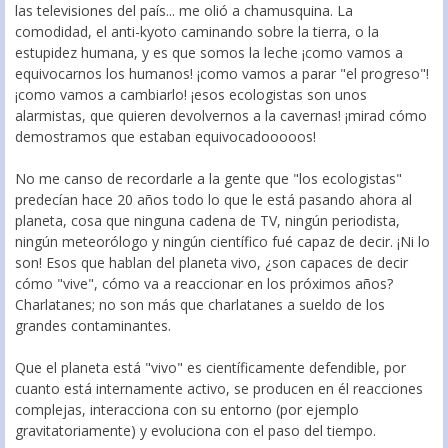
las televisiones del país... me olió a chamusquina. La
comodidad, el anti-kyoto caminando sobre la tierra, o la
estupidez humana, y es que somos la leche ¡como vamos a
equivocarnos los humanos! ¡como vamos a parar "el progreso"!
¡como vamos a cambiarlo! ¡esos ecologistas son unos
alarmistas, que quieren devolvernos a la cavernas! ¡mirad cómo
demostramos que estaban equivocadooooos!
No me canso de recordarle a la gente que "los ecologistas"
predecían hace 20 años todo lo que le está pasando ahora al
planeta, cosa que ninguna cadena de TV, ningún periodista,
ningún meteorólogo y ningún científico fué capaz de decir. ¡Ni lo
son! Esos que hablan del planeta vivo, ¿son capaces de decir
cómo "vive", cómo va a reaccionar en los próximos años?
Charlatanes; no son más que charlatanes a sueldo de los
grandes contaminantes.
Que el planeta está "vivo" es científicamente defendible, por
cuanto está internamente activo, se producen en él reacciones
complejas, interacciona con su entorno (por ejemplo
gravitatoriamente) y evoluciona con el paso del tiempo.