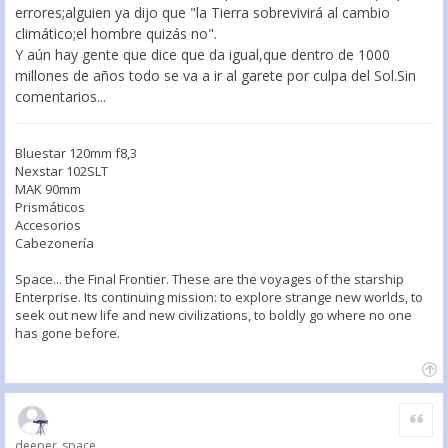
errores;alguien ya dijo que "la Tierra sobrevivirá al cambio
climático;el hombre quizás no".
Y aún hay gente que dice que da igual,que dentro de 1000
millones de años todo se va a ir al garete por culpa del Sol.Sin
comentarios...
Bluestar 120mm f8,3
Nexstar 102SLT
MAK 90mm
Prismáticos
Accesorios
Cabezonería
Space... the Final Frontier. These are the voyages of the starship
Enterprise. Its continuing mission: to explore strange new worlds, to
seek out new life and new civilizations, to boldly go where no one
has gone before.
Citar
deeper_space