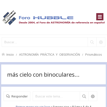
Inicio
ASTRONOMÍA PRÁCTICA Y OBSERVACIÓN
Prismáticos
más cielo con binoculares...
Responder
Primer mensaje sin leer
• 9 mensajes • Página
1
de
1