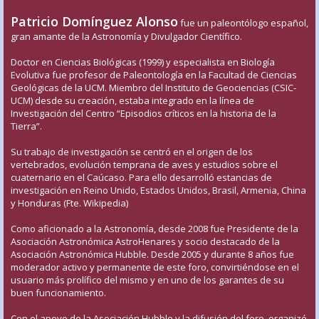
Patricio Domínguez Alonso
fue un paleontólogo español,
gran amante de la Astronomía y Divulgador Científico.
Doctor en Ciencias Biológicas (1999) y especialista en Biología
Evolutiva fue profesor de Paleontología en la Facultad de Ciencias
Geológicas de la UCM. Miembro del Instituto de Geociencias (CSIC-
UCM) desde su creación, estaba integrado en la línea de
Investigación del Centro “Episodios críticos en la historia de la
Tierra”.
Su trabajo de investigación se centró en el origen de los
vertebrados, evolución temprana de aves y estudios sobre el
cuaternario en el Caúcaso. Para ello desarrolló estancias de
investigación en Reino Unido, Estados Unidos, Brasil, Armenia, China
y Honduras (Fte. Wikipedia)
Como aficionado a la Astronomía, desde 2008 fue Presidente de la
Asociación Astronómica AstroHenares y socio destacado de la
Asociación Astronómica Hubble. Desde 2005 y durante 8 años fue
moderador activo y permanente de este foro, convirtiéndose en el
usuario más prolífico del mismo y en uno de los garantes de su
buen funcionamiento.
Con el apoyo de la Asociación Hubble y la difusión del foro, organizó