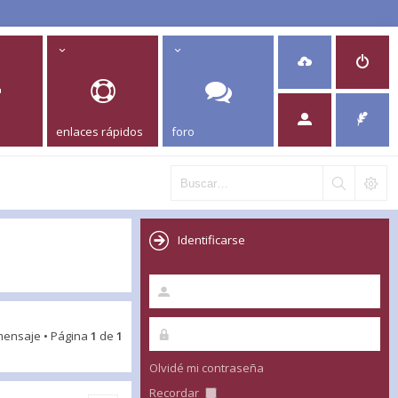
enlaces rápidos
foro
Identificarse
mensaje • Página
1
de
1
Olvidé mi contraseña
Recordar