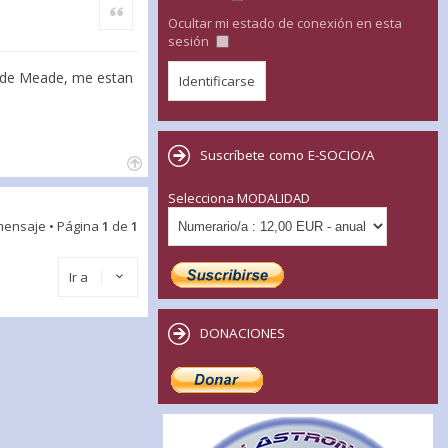
Citar
Ocultar mi estado de conexión en esta
sesión
0 de Meade, me estan
Suscríbete como E-SOCIO/A
Selecciona MODALIDAD
mensaje • Página
1
de
1
Ir a
DONACIONES