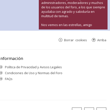
administradores, moderadores y muchos
de los usuarios del foro, a los que siempre
ayudaba con agrado y sabiduría en
multitud de temas.
Nos vemos en las estrellas, amigo
Borrar cookies
Arriba
Información
Política de Privacidad y Avisos Legales
Condiciones de Uso y Normas del Foro
FAQs