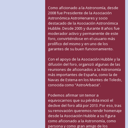
Como aficionado a la Astronomía, desde
2008 fue Presidente de la Asociación
Astronómica AstroHenares y socio
destacado de la Asociación Astronómica
Hubble. Desde 2005 y durante 8 años fue
moderador activo y permanente de este
foro, convirtiéndose en el usuario más
prolífico del mismo y en uno de los
garantes de su buen funcionamiento.
Con el apoyo de la Asociación Hubble y la
difusión del foro, organizó algunas de las
reuniones de aficionados a la Astronomía
más importantes de España, como la de
Navas de Estena en los Montes de Toledo,
conocida como “AstroArbacia”.
Podemos afirmar sin temor a
equivocarnos que su pérdida inició el
declive del foro allá por 2013. Por eso, tras
su renovación queremos rendir homenaje
desde la Asociación Hubble a su figura
como aficionado a la Astronomía, como
persona y como gran amigo de los