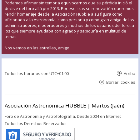
Podemos afirmar sin temor a equivocarnos que su pérdida inició el
declive del foro allá por 2013. Por eso, tras su renovación queremos
rendir homenaje desde la Asociación Hubble a su figura como
aficionado a la Astronomía, como persona y como gran amigo de los
administradores, moderadores y muchos de los usuarios del foro, a
los que siempre ayudaba con agrado y sabiduría en multitud de
temas.
Nos vemos en las estrellas, amigo
Todos los horarios son
UTC+01:00
Arriba
Borrar cookies
Asociación Astronómica HUBBLE | Martos (Jaén)
Foro de Astronomía y Astrofotografía. Desde 2004 en Internet
Todos los Derechos Reservados