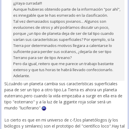
¡¡¡Vaya currada!!!
Aunque hubieras obtenido parte de la información "por ahí",
es innegable que te has esmerado en la clasificación.
Tal vez demasiados suptipos jovianos... Algunos son
evoluciones de otros y ahí podríamos discutir un poco,
porque ¿un tipo de planeta deja de ser de tal tipo cuando
varían sus características superficiales? Por ejemplo, si la
Tierra por determinados motivos llegara a calentarse lo
suficiente para perder sus océanos, ¿dejaría de ser tipo
Terrano para ser de tipo Areano?
Pero da igual, reitero que me parece un trabajo bastante
extenso y que tus horas te habrá llevado confeccionarlo.
Adelante.
Sí,cuándo un planeta cambia sus características superficiales
pasa de ser un tipo a otro tipo.La Tierra es ahora un planeta
euterrano,pero cuando la vida empezaba a surgir en ella era de
tipo "eoterrano" y a la luz de la gigante roja solar será un
mundo "luciferano"
Lo cierto es que en mi universo de c-f,los planetólogos (y los
biólogos y similares) son el prototipo del "científico loco".Hay tal