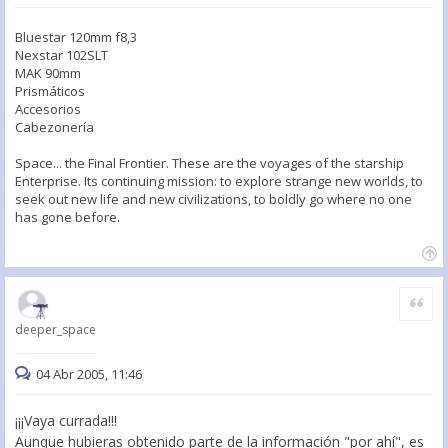
Bluestar 120mm f8,3
Nexstar 102SLT
MAK 90mm
Prismáticos
Accesorios
Cabezonería
Space... the Final Frontier. These are the voyages of the starship
Enterprise. Its continuing mission: to explore strange new worlds, to
seek out new life and new civilizations, to boldly go where no one
has gone before.
Citar
deeper_space
04 Abr 2005, 11:46
¡¡¡Vaya currada!!!
Aunque hubieras obtenido parte de la información "por ahí", es