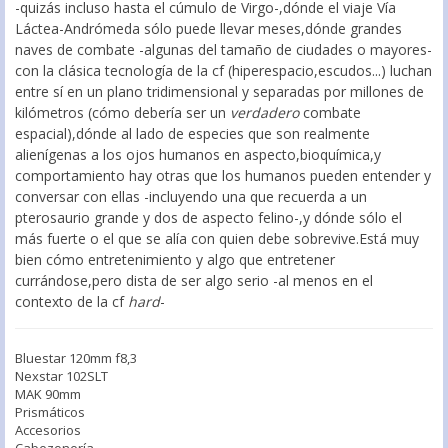
-quizás incluso hasta el cúmulo de Virgo-,dónde el viaje Vía
Láctea-Andrómeda sólo puede llevar meses,dónde grandes
naves de combate -algunas del tamaño de ciudades o mayores-
con la clásica tecnología de la cf (hiperespacio,escudos...) luchan
entre sí en un plano tridimensional y separadas por millones de
kilómetros (cómo debería ser un
verdadero
combate
espacial),dónde al lado de especies que son realmente
alienígenas a los ojos humanos en aspecto,bioquímica,y
comportamiento hay otras que los humanos pueden entender y
conversar con ellas -incluyendo una que recuerda a un
pterosaurio grande y dos de aspecto felino-,y dónde sólo el
más fuerte o el que se alía con quien debe sobrevive.Está muy
bien cómo entretenimiento y algo que entretener
currándose,pero dista de ser algo serio -al menos en el
contexto de la cf
hard
-
Bluestar 120mm f8,3
Nexstar 102SLT
MAK 90mm
Prismáticos
Accesorios