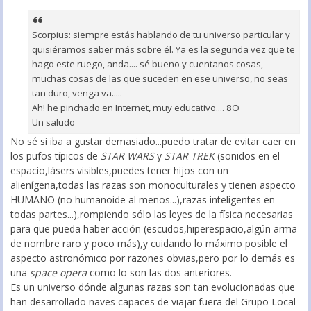
Scorpius: siempre estás hablando de tu universo particular y
quisiéramos saber más sobre él. Ya es la segunda vez que te
hago este ruego, anda.... sé bueno y cuentanos cosas,
muchas cosas de las que suceden en ese universo, no seas
tan duro, venga va.....
Ah! he pinchado en Internet, muy educativo.... 8O
Un saludo
No sé si iba a gustar demasiado...puedo tratar de evitar caer en
los pufos típicos de
STAR WARS
y
STAR TREK
(sonidos en el
espacio,lásers visibles,puedes tener hijos con un
alienígena,todas las razas son monoculturales y tienen aspecto
HUMANO (no humanoide al menos...),razas inteligentes en
todas partes...),rompiendo sólo las leyes de la física necesarias
para que pueda haber acción (escudos,hiperespacio,algún arma
de nombre raro y poco más),y cuidando lo máximo posible el
aspecto astronómico por razones obvias,pero por lo demás es
una
space opera
como lo son las dos anteriores.
Es un universo dónde algunas razas son tan evolucionadas que
han desarrollado naves capaces de viajar fuera del Grupo Local