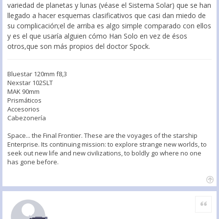
variedad de planetas y lunas (véase el Sistema Solar) que se han
llegado a hacer esquemas clasificativos que casi dan miedo de
su complicación;el de arriba es algo simple comparado con ellos
y es el que usaría alguien cómo Han Solo en vez de ésos
otros,que son más propios del doctor Spock.
Bluestar 120mm f8,3
Nexstar 102SLT
MAK 90mm
Prismáticos
Accesorios
Cabezonería
Space... the Final Frontier. These are the voyages of the starship
Enterprise. Its continuing mission: to explore strange new worlds, to
seek out new life and new civilizations, to boldly go where no one
has gone before.
Citar