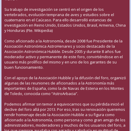
Su trabajo de investigación se centró en el origen de los
vertebrados, evolución temprana de aves y estudios sobre el
cuaternario en el Caúcaso. Para ello desarrolló estancias de
investigación en Reino Unido, Estados Unidos, Brasil, Armenia, China
y Honduras (Fte. Wikipedia)
Como aficionado a la Astronomía, desde 2008 fue Presidente de la
Asociación Astronómica AstroHenares y socio destacado de la
Asociación Astronómica Hubble. Desde 2005 y durante 8 años fue
moderador activo y permanente de este foro, convirtiéndose en el
usuario más prolífico del mismo y en uno de los garantes de su
buen funcionamiento.
Con el apoyo de la Asociación Hubble y la difusión del foro, organizó
algunas de las reuniones de aficionados a la Astronomía más
importantes de España, como la de Navas de Estena en los Montes
de Toledo, conocida como “AstroArbacia”.
Podemos afirmar sin temor a equivocarnos que su pérdida inició el
declive del foro allá por 2013. Por eso, tras su renovación queremos
rendir homenaje desde la Asociación Hubble a su figura como
aficionado a la Astronomía, como persona y como gran amigo de los
administradores, moderadores y muchos de los usuarios del foro, a
los que siempre ayudaba con agrado y sabiduría en multitud de