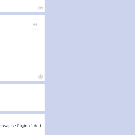
Citar
ensajes • Página
1
de
1