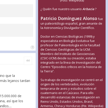
(Foto: Wikipedia)
¿ Quién fue nuestro usuario
Arbacia
?
Patricio Domínguez Alonso
fue
un paleontólogo español, gran amante de
la Astronomía y Divulgador Científico.
Doctor en Ciencias Biológicas (1999) y
especialista en Biología Evolutiva fue
profesor de Paleontología en la Facultad
de Ciencias Geológicas de la UCM.
Miembro del Instituto de Geociencias
(CSIC-UCM) desde su creación, estaba
Citar
integrado en la línea de Investigación del
Centro “Episodios críticos en la historia de
la Tierra”.
ino que la
Su trabajo de investigación se centró en el
s más lejanos tardan
origen de los vertebrados, evolución
temprana de aves y estudios sobre el
cuaternario en el Caúcaso. Para ello
 15.000.000 de
desarrolló estancias de investigación en
na, así que los
Reino Unido, Estados Unidos, Brasil,
llos....
Armenia, China y Honduras (Fte. Wikipedia)