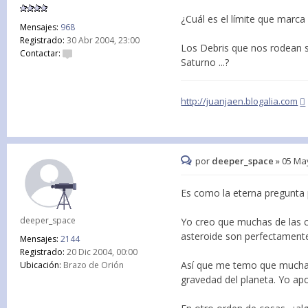
¿Cuál es el límite que marca 
Mensajes:
968
Registrado:
30 Abr 2004, 23:00
Los Debris que nos rodean so
Contactar:
Saturno ...?
http://juanjaen.blogalia.com
por
deeper_space
»
05 May
Es como la eterna pregunta 
deeper_space
Yo creo que muchas de las c
asteroide son perfectamente 
Mensajes:
2144
Registrado:
20 Dic 2004, 00:00
Así que me temo que muchas
Ubicación:
Brazo de Orión
gravedad del planeta. Yo apo