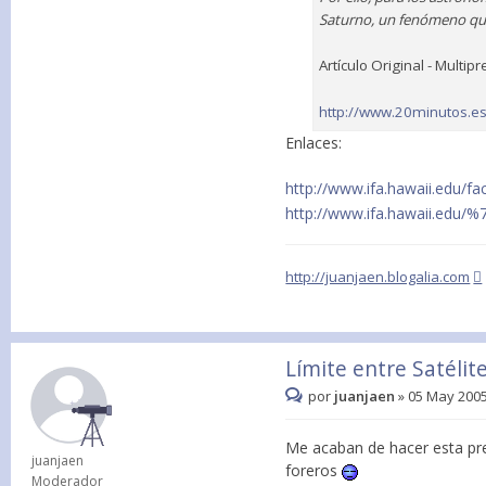
Saturno, un fenómeno que
Artículo Original - Multipr
http://www.20minutos.es/
Enlaces:
http://www.ifa.hawaii.edu/facu
http://www.ifa.hawaii.edu/%
http://juanjaen.blogalia.com
Límite entre Satélit
por
juanjaen
»
05 May 2005
Me acaban de hacer esta preg
juanjaen
foreros
Moderador