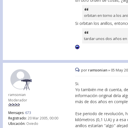
En otro orden de cosas, ¿alg
orbitan en torno a los ani
Si orbitan los anillos, ento
tardar unos dos años en 
por
ramsonian
»
05 May 20
Si.
Yo también me di cuenta, dee
ramsonian
información original diría a
Moderador
más de dos años en completa
Mensajes:
673
Ese periodo de revolución, h
Registrado:
20 Mar 2005, 00:00
kilómetros (0,1 U.A) y a es
Ubicación:
Oviedo
anillos estarían "algo" aleja