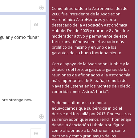
Como aficionado a la Astronomía, desde
2008 fue Presidente de la Asociación
Astronómica AstroHenares y socio
Citar
destacado de la Asociación Astronómica
Hubble. Desde 2005 y durante 8 años fue
moderador activo y permanente de este
egular y cómo "luna"
foro, convirtiéndose en el usuario más
prolífico del mismo y en uno de los
garantes de su buen funcionamiento.
Con el apoyo de la Asociación Hubble y la
difusión del foro, organizó algunas de las
reuniones de aficionados a la Astronomía
más importantes de España, como la de
Navas de Estena en los Montes de Toledo,
conocida como “AstroArbacia”.
xplore strange new
Podemos afirmar sin temor a
equivocarnos que su pérdida inició el
declive del foro allá por 2013. Por eso, tras
su renovación queremos rendir homenaje
desde la Asociación Hubble a su figura
como aficionado a la Astronomía, como
Citar
persona y como gran amigo de los