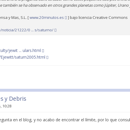
 también se ha observado en otros grandes planetas como Júpiter, Urano
ensa y Mas, S.L. [
www.20minutos.es
] bajo licencia Creative Commons
noticia/21222/0 ... s/saturno/
lty/jewit ... ulars.html
7Ejewitt/saturn2005.html
es y Debris
, 10:28
unta en el blog, y no acabo de encontrar el límite, por lo que consu