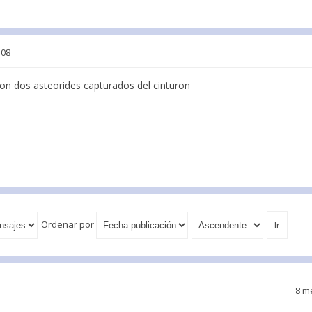
:08
son dos asteorides capturados del cinturon
Ordenar por
8 m