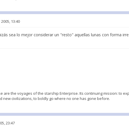
 2005, 13:40
izás sea lo mejor considerar un "resto" aquellas lunas con forma irr
ese are the voyages of the starship Enterprise. Its continuing mission: to e
nd new civilizations, to boldly go where no one has gone before.
05, 23:47