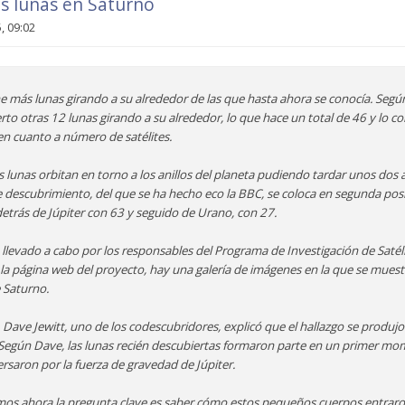
s lunas en Saturno
, 09:02
ene más lunas girando a su alrededor de las que hasta ahora se conocía. Segú
o otras 12 lunas girando a su alrededor, lo que hace un total de 46 y lo c
 en cuanto a número de satélites.
s lunas orbitan en torno a los anillos del planeta pudiendo tardar unos dos
e descubrimiento, del que se ha hecho eco la BBC, se coloca en segunda pos
detrás de Júpiter con 63 y seguido de Urano, con 27.
llevado a cabo por los responsables del Programa de Investigación de Satélit
la página web del proyecto, hay una galería de imágenes en la que se mues
e Saturno.
, Dave Jewitt, uno de los codescubridores, explicó que el hallazgo se produj
. Según Dave, las lunas recién descubiertas formaron parte en un primer m
ersaron por la fuerza de gravedad de Júpiter.
omos ahora la pregunta clave es saber cómo estos pequeños cuerpos entraron