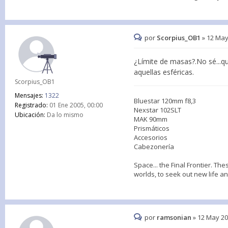
por
Scorpius_OB1
»
12 May
¿Límite de masas?.No sé...qu
aquellas esféricas.
Scorpius_OB1
Mensajes:
1322
Bluestar 120mm f8,3
Registrado:
01 Ene 2005, 00:00
Nexstar 102SLT
Ubicación:
Da lo mismo
MAK 90mm
Prismáticos
Accesorios
Cabezonería
Space... the Final Frontier. Th
worlds, to seek out new life a
por
ramsonian
»
12 May 20