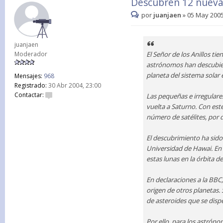
Descubren 12 nueva
por
juanjaen
»
05 May 2005
juanjaen
Moderador
El Señor de los Anillos ti
astrónomos han descubiert
planeta del sistema solar
Mensajes:
968
Registrado:
30 Abr 2004, 23:00
Contactar:
Las pequeñas e irregulare
vuelta a Saturno. Con est
número de satélites, por 
El descubrimiento ha sido 
Universidad de Hawai. En 
estas lunas en la órbita d
En declaraciones a la BBC
origen de otros planetas
de asteroides que se disp
Por ello, para los astrón