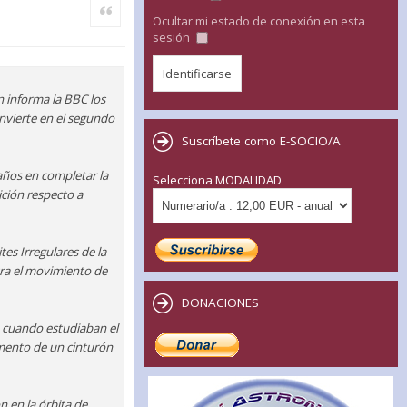
Citar
Ocultar mi estado de conexión en esta
sesión
n informa la BBC los
onvierte en el segundo
Suscríbete como E-SOCIO/A
 años en completar la
Selecciona MODALIDAD
ición respecto a
es Irregulares de la
tra el movimiento de
DONACIONES
o cuando estudiaban el
omento de un cinturón
 en la órbita de