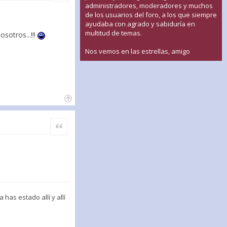
administradores, moderadores y muchos
de los usuarios del foro, a los que siempre
ayudaba con agrado y sabiduría en
multitud de temas.
sotros...!!!
Nos vemos en las estrellas, amigo
Citar
has estado allí y allí