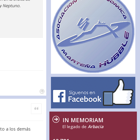
 y Neptuno.
Citar
IN MEMORIAM
El legado de
Arbacia
lto a los demás