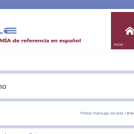
inicio
no
Primer mensaje sin leer
• 8 m