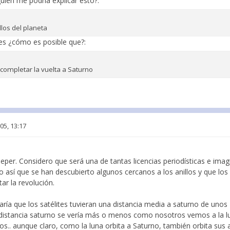
uien me podría explicar esto?:
llos del planeta
nces ¿cómo es posible que?:
completar la vuelta a Saturno
05, 13:17
per. Considero que será una de tantas licencias periodísticas e imag
lgo así que se han descubierto algunos cercanos a los anillos y que lo
r la revolución.
aría que los satélites tuvieran una distancia media a saturno de unos
a distancia saturno se vería más o menos como nosotros vemos a la lu
dos.. aunque claro, como la luna orbita a Saturno, también orbita sus ani