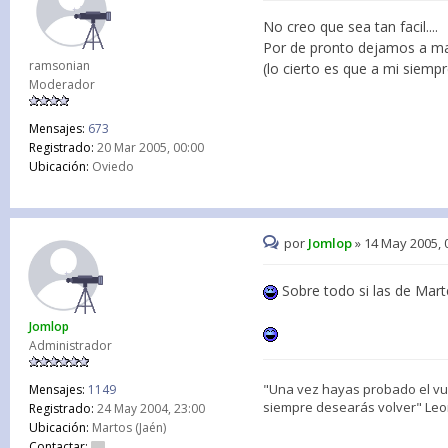
No creo que sea tan facil....
Por de pronto dejamos a mart
ramsonian
(lo cierto es que a mi siemp
Moderador
Mensajes:
673
Registrado:
20 Mar 2005, 00:00
Ubicación:
Oviedo
por
Jomlop
»
14 May 2005, 
Sobre todo si las de Marte
Jomlop
Administrador
"Una vez hayas probado el vuel
Mensajes:
1149
siempre desearás volver" Leon
Registrado:
24 May 2004, 23:00
Ubicación:
Martos (Jaén)
Contactar: