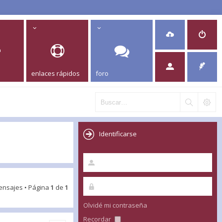
enlaces rápidos
foro
Identificarse
ensajes • Página
1
de
1
Olvidé mi contraseña
Recordar