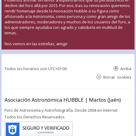
declive del foro allá por 2013. Por eso, tras su renovación queremos
rendir homenaje desde la Asociación Hubble a su figura como
aficionado a la Astronomía, como persona y como gran amigo de los
administradores, moderadores y muchos de los usuarios del foro, a
los que siempre ayudaba con agrado y sabiduría en multitud de
temas.
Nos vemos en las estrellas, amigo
Todos los horarios son
UTC+01:00
Arriba
Borrar cookies
Asociación Astronómica HUBBLE | Martos (Jaén)
Foro de Astronomía y Astrofotografía. Desde 2004 en Internet
Todos los Derechos Reservados