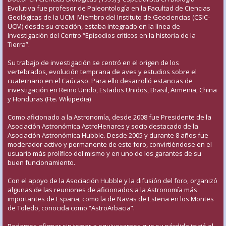
Evolutiva fue profesor de Paleontología en la Facultad de Ciencias
Geológicas de la UCM. Miembro del Instituto de Geociencias (CSIC-
UCM) desde su creación, estaba integrado en la línea de
Investigación del Centro “Episodios críticos en la historia de la
Tierra”.
Su trabajo de investigación se centró en el origen de los
vertebrados, evolución temprana de aves y estudios sobre el
cuaternario en el Caúcaso. Para ello desarrolló estancias de
investigación en Reino Unido, Estados Unidos, Brasil, Armenia, China
y Honduras (Fte. Wikipedia)
Como aficionado a la Astronomía, desde 2008 fue Presidente de la
Asociación Astronómica AstroHenares y socio destacado de la
Asociación Astronómica Hubble. Desde 2005 y durante 8 años fue
moderador activo y permanente de este foro, convirtiéndose en el
usuario más prolífico del mismo y en uno de los garantes de su
buen funcionamiento.
Con el apoyo de la Asociación Hubble y la difusión del foro, organizó
algunas de las reuniones de aficionados a la Astronomía más
importantes de España, como la de Navas de Estena en los Montes
de Toledo, conocida como “AstroArbacia”.
Podemos afirmar sin temor a equivocarnos que su pérdida inició el