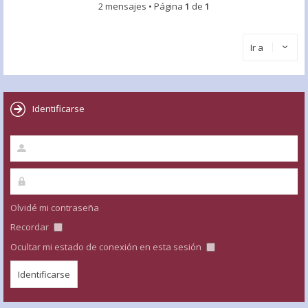
2 mensajes • Página
1
de
1
Ir a
Identificarse
Olvidé mi contraseña
Recordar
Ocultar mi estado de conexión en esta sesión