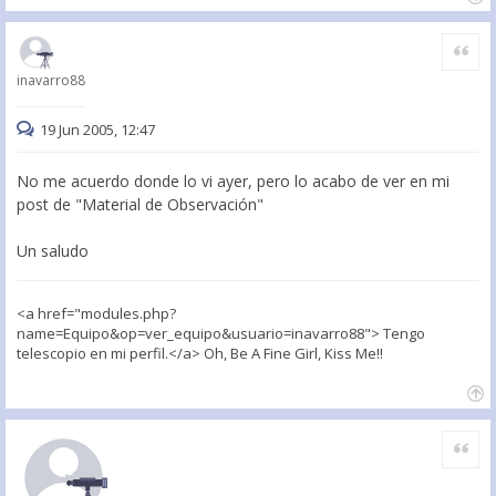
Citar
inavarro88
19 Jun 2005, 12:47
No me acuerdo donde lo vi ayer, pero lo acabo de ver en mi
post de "Material de Observación"
Un saludo
<a href="modules.php?
name=Equipo&op=ver_equipo&usuario=inavarro88"> Tengo
telescopio en mi perfil.</a> Oh, Be A Fine Girl, Kiss Me!!
Citar