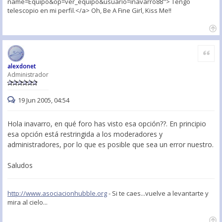
name=Equipo&op=ver_equipo&usuario=inavarro88"> Tengo
telescopio en mi perfil.</a> Oh, Be A Fine Girl, Kiss Me!!
Citar
alexdonet
Administrador
19 Jun 2005, 04:54
Hola inavarro, en qué foro has visto esa opción??. En principio
esa opción está restringida a los moderadores y
administradores, por lo que es posible que sea un error nuestro.
Saludos
http://www.asociacionhubble.org
- Si te caes...vuelve a levantarte y
mira al cielo...