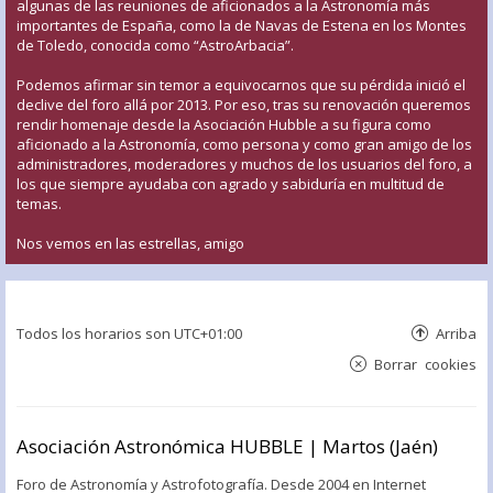
algunas de las reuniones de aficionados a la Astronomía más
importantes de España, como la de Navas de Estena en los Montes
de Toledo, conocida como “AstroArbacia”.
Podemos afirmar sin temor a equivocarnos que su pérdida inició el
declive del foro allá por 2013. Por eso, tras su renovación queremos
rendir homenaje desde la Asociación Hubble a su figura como
aficionado a la Astronomía, como persona y como gran amigo de los
administradores, moderadores y muchos de los usuarios del foro, a
los que siempre ayudaba con agrado y sabiduría en multitud de
temas.
Nos vemos en las estrellas, amigo
Todos los horarios son
UTC+01:00
Arriba
Borrar cookies
Asociación Astronómica HUBBLE | Martos (Jaén)
Foro de Astronomía y Astrofotografía. Desde 2004 en Internet