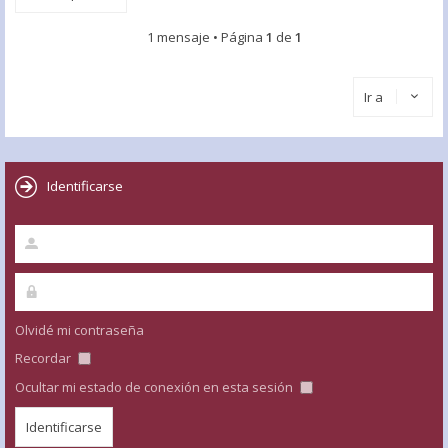
1 mensaje • Página
1
de
1
Ir a
Identificarse
Olvidé mi contraseña
Recordar
Ocultar mi estado de conexión en esta sesión