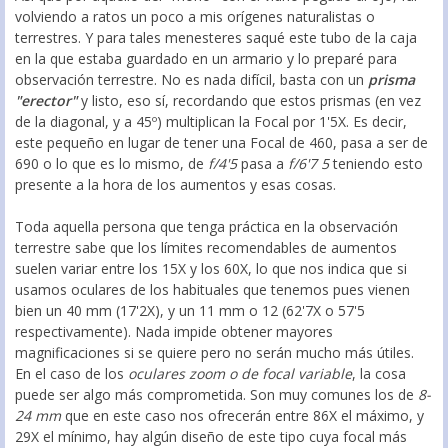
volviendo a ratos un poco a mis orígenes naturalistas o
terrestres. Y para tales menesteres saqué este tubo de la caja
en la que estaba guardado en un armario y lo preparé para
observación terrestre. No es nada difícil, basta con un
prisma
"erector"
y listo, eso sí, recordando que estos prismas (en vez
de la diagonal, y a 45º) multiplican la Focal por 1'5X. Es decir,
este pequeño en lugar de tener una Focal de 460, pasa a ser de
690 o lo que es lo mismo, de
f/4'5
pasa a
f/6'7 5
teniendo esto
presente a la hora de los aumentos y esas cosas.
Toda aquella persona que tenga práctica en la observación
terrestre sabe que los límites recomendables de aumentos
suelen variar entre los 15X y los 60X, lo que nos indica que si
usamos oculares de los habituales que tenemos pues vienen
bien un 40 mm (17'2X), y un 11 mm o 12 (62'7X o 57'5
respectivamente). Nada impide obtener mayores
magnificaciones si se quiere pero no serán mucho más útiles.
En el caso de los
oculares zoom o de focal variable
, la cosa
puede ser algo más comprometida. Son muy comunes los de
8-
24 mm
que en este caso nos ofrecerán entre 86X el máximo, y
29X el mínimo, hay algún diseño de este tipo cuya focal más