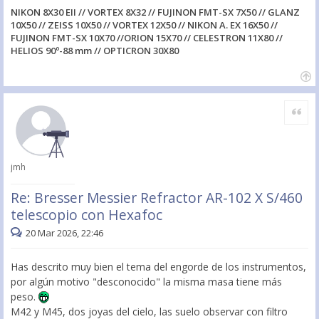
NIKON 8X30 EII // VORTEX 8X32 // FUJINON FMT-SX 7X50 // GLANZ
10X50 // ZEISS 10X50 // VORTEX 12X50 // NIKON A. EX 16X50 //
FUJINON FMT-SX 10X70 //ORION 15X70 // CELESTRON 11X80 //
HELIOS 90º-88 mm // OPTICRON 30X80
Citar
jmh
Re: Bresser Messier Refractor AR-102 X S/460
telescopio con Hexafoc
20 Mar 2026, 22:46
Has descrito muy bien el tema del engorde de los instrumentos,
por algún motivo "desconocido" la misma masa tiene más
peso.
M42 y M45, dos joyas del cielo, las suelo observar con filtro