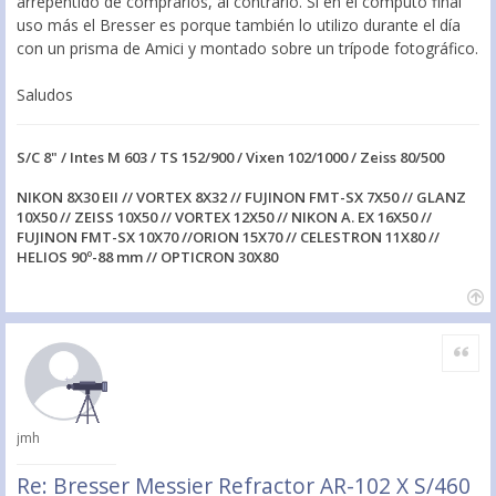
arrepentido de comprarlos, al contrario. Si en el cómputo final
uso más el Bresser es porque también lo utilizo durante el día
con un prisma de Amici y montado sobre un trípode fotográfico.
Saludos
S/C 8" / Intes M 603 / TS 152/900 / Vixen 102/1000 / Zeiss 80/500
NIKON 8X30 EII // VORTEX 8X32 // FUJINON FMT-SX 7X50 // GLANZ
10X50 // ZEISS 10X50 // VORTEX 12X50 // NIKON A. EX 16X50 //
FUJINON FMT-SX 10X70 //ORION 15X70 // CELESTRON 11X80 //
HELIOS 90º-88 mm // OPTICRON 30X80
Citar
jmh
Re: Bresser Messier Refractor AR-102 X S/460