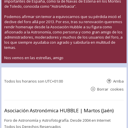
importantes de España, como la de Navas de Estena en los Montes
de Toledo, conocida como “AstroArbacia”.
Podemos afirmar sin temor a equivocarnos que su pérdida inició el
declive del foro allá por 2013. Por eso, tras su renovación queremos
rendir homenaje desde la Asociación Hubble a su figura como
aficionado a la Astronomía, como persona y como gran amigo de los
administradores, moderadores y muchos de los usuarios del foro, a
los que siempre ayudaba con agrado y sabiduría en multitud de
temas.
Nos vemos en las estrellas, amigo
Todos los horarios son
UTC+01:00
Arriba
Borrar cookies
Asociación Astronómica HUBBLE | Martos (Jaén)
Foro de Astronomía y Astrofotografía. Desde 2004 en Internet
Todos los Derechos Reservados