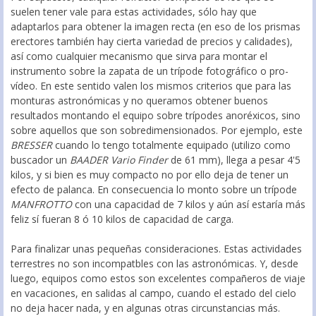
suelen tener vale para estas actividades, sólo hay que
adaptarlos para obtener la imagen recta (en eso de los prismas
erectores también hay cierta variedad de precios y calidades),
así como cualquier mecanismo que sirva para montar el
instrumento sobre la zapata de un trípode fotográfico o pro-
vídeo. En este sentido valen los mismos criterios que para las
monturas astronómicas y no queramos obtener buenos
resultados montando el equipo sobre trípodes anoréxicos, sino
sobre aquellos que son sobredimensionados. Por ejemplo, este
BRESSER
cuando lo tengo totalmente equipado (utilizo como
buscador un
BAADER Vario Finder
de 61 mm), llega a pesar 4'5
kilos, y si bien es muy compacto no por ello deja de tener un
efecto de palanca. En consecuencia lo monto sobre un trípode
MANFROTTO
con una capacidad de 7 kilos y aún así estaría más
feliz sí fueran 8 ó 10 kilos de capacidad de carga.
Para finalizar unas pequeñas consideraciones. Estas actividades
terrestres no son incompatbles con las astronómicas. Y, desde
luego, equipos como estos son excelentes compañeros de viaje
en vacaciones, en salidas al campo, cuando el estado del cielo
no deja hacer nada, y en algunas otras circunstancias más.