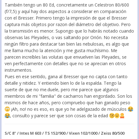
También tengo un 80 Ed, concretamente un Celestron 80/600
(f/7,5) y aquí hay dos aspectos a considerar en comparación
con el Bresser. Primero tengo la impresión de que el Bresser
captura más objetos por razon del diámetro del objetivo. Pero
la transmisión es menor. Supongo que lo habrás notado cuando
observas las Pleyades, o vas saltando por Orión. No necesita
ningún filtro para destacar tan bien las nebulosas, es algo que
me llama mucho la atención y me gusta muchísimo. Me
parecen increíbles las volutas que envuelven las Pleyades, se
ven perfectamente con detalles que no se aprecian en otros
instrumentos.
Pues en ese sentido, gana al Bresser que no capta con tanto
detalle y nitidez. Y entiendo bien lo de la espalda. Tengo la
suerte de que no me.duele, pero me parece que algunos
miembros de mi "familia" de cacharros han engordado. Son los
mismos de hace años, pero compruebo que han ganado peso
¡Ah, no! no es eso, es que yo he adelgazado de músculos
, consulto y parece ser que son cosas de la edad
S/C 8" / Intes M 603 / TS 152/900 / Vixen 102/1000 / Zeiss 80/500