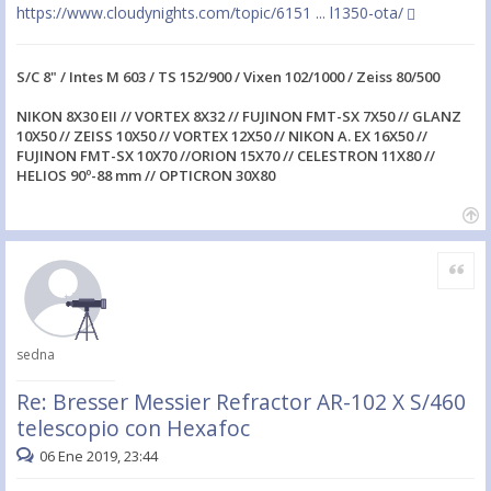
https://www.cloudynights.com/topic/6151 ... l1350-ota/
S/C 8" / Intes M 603 / TS 152/900 / Vixen 102/1000 / Zeiss 80/500
NIKON 8X30 EII // VORTEX 8X32 // FUJINON FMT-SX 7X50 // GLANZ
10X50 // ZEISS 10X50 // VORTEX 12X50 // NIKON A. EX 16X50 //
FUJINON FMT-SX 10X70 //ORION 15X70 // CELESTRON 11X80 //
HELIOS 90º-88 mm // OPTICRON 30X80
Citar
sedna
Re: Bresser Messier Refractor AR-102 X S/460
telescopio con Hexafoc
06 Ene 2019, 23:44