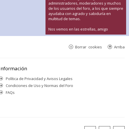
administradores, moderadores y muchos
de los usuarios del foro, a los que siempre
ayudaba con agrado y sabiduría en
multitud de temas.
Nos vemos en las estrellas, amigo
Borrar cookies
Arriba
Información
Política de Privacidad y Avisos Legales
Condiciones de Uso y Normas del Foro
FAQs