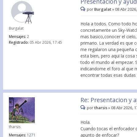
Presentacion y ayu
por
Burgalat
»
08 Abr 2026,
Hola a todos. Como todo hob
Burgalat
concretamente un Sky-Watc
mas basico,conocer el cielo
Mensajes:
2
Registrado:
05 Abr 2026, 17:45
primario. La verdad es que 
me regalaron una pequeña c
esta bien, pero aqui la cosa
todo el mundo al empezar. 
indicandome el foro al que 
encontrar todas esas dudas 
Re: Presentacion y 
por
tharsis
»
08 Abr 2026, 1
Hola.
tharsis
Cuando tocas el enfocador d
apunto de enfocar?
Mensajes:
1271