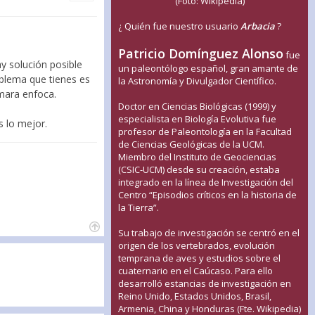
(Foto: Wikipedia)
¿ Quién fue nuestro usuario
Arbacia
?
Patricio Domínguez Alonso
fue
y solución posible
un paleontólogo español, gran amante de
roblema que tienes es
la Astronomía y Divulgador Científico.
ámara enfoca.
Doctor en Ciencias Biológicas (1999) y
especialista en Biología Evolutiva fue
s lo mejor.
profesor de Paleontología en la Facultad
de Ciencias Geológicas de la UCM.
Miembro del Instituto de Geociencias
(CSIC-UCM) desde su creación, estaba
integrado en la línea de Investigación del
Centro “Episodios críticos en la historia de
la Tierra”.
Su trabajo de investigación se centró en el
origen de los vertebrados, evolución
temprana de aves y estudios sobre el
cuaternario en el Caúcaso. Para ello
desarrolló estancias de investigación en
Reino Unido, Estados Unidos, Brasil,
Armenia, China y Honduras (Fte. Wikipedia)