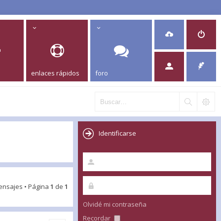
enlaces rápidos
foro
Identificarse
ensajes • Página
1
de
1
Olvidé mi contraseña
Recordar