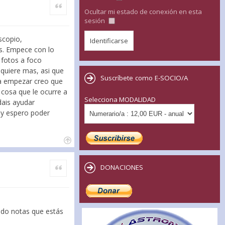
Citar
Ocultar mi estado de conexión en esta
sesión
scopio,
s. Empece con lo
 fotos a foco
quiere mas, asi que
Suscríbete como E-SOCIO/A
a empezar creo que
 cosa que le ocurre a
Selecciona MODALIDAD
dais ayudar
a y espero poder
Citar
DONACIONES
ndo notas que estás