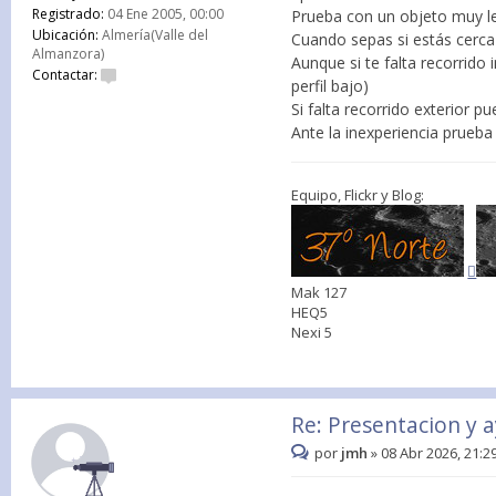
Registrado:
04 Ene 2005, 00:00
Prueba con un objeto muy le
Ubicación:
Almería(Valle del
Cuando sepas si estás cerca 
Almanzora)
Aunque si te falta recorrido
Contactar:
perfil bajo)
Si falta recorrido exterior 
Ante la inexperiencia prueba
Equipo, Flickr y Blog:
Mak 127
HEQ5
Nexi 5
Re: Presentacion y 
por
jmh
»
08 Abr 2026, 21:2