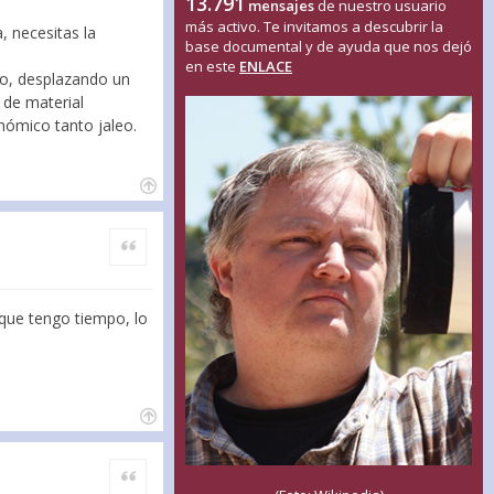
13.791
mensajes
de nuestro usuario
más activo. Te invitamos a descubrir la
, necesitas la
base documental y de ayuda que nos dejó
en este
ENLACE
ubo, desplazando un
 de material
nómico tanto jaleo.
Citar
 que tengo tiempo, lo
Citar