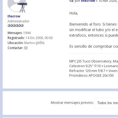
por
thecrow
»
10 Abr 2026,
Hola,
thecrow
Administrador
Bienvenido al foro. Si tien
sin modificar el tubo y/o el 
Mensajes:
1944
extrafoco, entonces si pued
Registrado:
14 Dic 2006, 00:00
Ubicación:
Martos (JAÉN)
Es sencillo de comprobar con
Contactar:
MPC J35 Tucci Observatory, Mar
Celestron 9.25'' f/10 + Losman
Refractor 120 mm f/8.7 + Vixe
Prismáticos APOGEE 20x100
Mostrar mensajes previos: