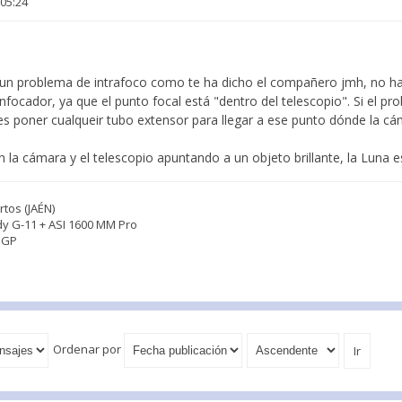
 05:24
es un problema de intrafoco como te ha dicho el compañero jmh, no ha
enfocador, ya que el punto focal está "dentro del telescopio". Si el p
es poner cualqueir tubo extensor para llegar a ese punto dónde la c
 la cámara y el telescopio apuntando a un objeto brillante, la Luna e
tos (JAÉN)
dy G-11 + ASI 1600 MM Pro
n GP
Ordenar por