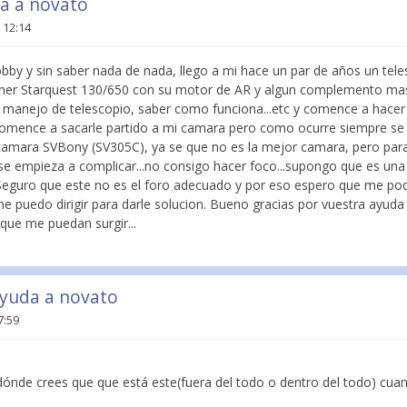
da a novato
 12:14
by y sin saber nada de nada, llego a mi hace un par de años un tele
her Starquest 130/650 con su motor de AR y algun complemento ma
, manejo de telescopio, saber como funciona...etc y comence a hacer
comence a sacarle partido a mi camara pero como ocurre siempre se 
amara SVBony (SV305C), ya se que no es la mejor camara, pero par
 se empieza a complicar...no consigo hacer foco...supongo que es una
Seguro que este no es el foro adecuado y por eso espero que me po
me puedo dirigir para darle solucion. Bueno gracias por vuestra ayud
que me puedan surgir...
ayuda a novato
7:59
ónde crees que que está este(fuera del todo o dentro del todo) cua