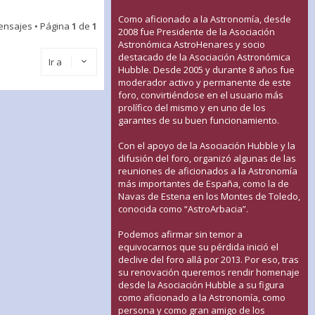
Como aficionado a la Astronomía, desde
ensajes • Página
1
de
1
2008 fue Presidente de la Asociación
Astronómica AstroHenares y socio
destacado de la Asociación Astronómica
Ir a
Hubble. Desde 2005 y durante 8 años fue
moderador activo y permanente de este
foro, convirtiéndose en el usuario más
prolífico del mismo y en uno de los
garantes de su buen funcionamiento.
Con el apoyo de la Asociación Hubble y la
difusión del foro, organizó algunas de las
reuniones de aficionados a la Astronomía
más importantes de España, como la de
Navas de Estena en los Montes de Toledo,
conocida como “AstroArbacia”.
Podemos afirmar sin temor a
equivocarnos que su pérdida inició el
declive del foro allá por 2013. Por eso, tras
su renovación queremos rendir homenaje
desde la Asociación Hubble a su figura
como aficionado a la Astronomía, como
persona y como gran amigo de los