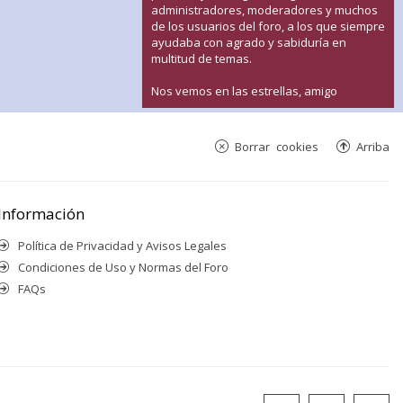
administradores, moderadores y muchos
de los usuarios del foro, a los que siempre
ayudaba con agrado y sabiduría en
multitud de temas.
Nos vemos en las estrellas, amigo
Borrar cookies
Arriba
Información
Política de Privacidad y Avisos Legales
Condiciones de Uso y Normas del Foro
FAQs