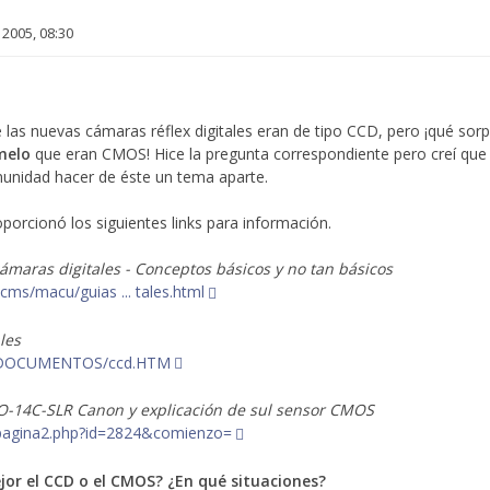
 2005, 08:30
e las nuevas cámaras réflex digitales eran de tipo CCD, pero ¡qué sor
melo
que eran CMOS! Hice la pregunta correspondiente pero creí que
munidad hacer de éste un tema aparte.
oporcionó los siguientes links para información.
cámaras digitales - Conceptos básicos y no tan básicos
ms/macu/guias ... tales.html
les
om/DOCUMENTOS/ccd.HTM
O-14C-SLR Canon y explicación de sul sensor CMOS
pagina2.php?id=2824&comienzo=
jor el CCD o el CMOS? ¿En qué situaciones?