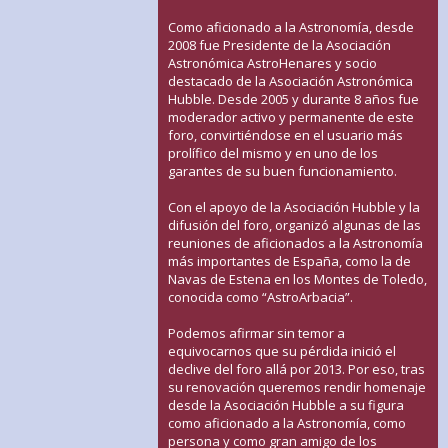
Como aficionado a la Astronomía, desde
2008 fue Presidente de la Asociación
Astronómica AstroHenares y socio
destacado de la Asociación Astronómica
Hubble. Desde 2005 y durante 8 años fue
moderador activo y permanente de este
foro, convirtiéndose en el usuario más
prolífico del mismo y en uno de los
garantes de su buen funcionamiento.
Con el apoyo de la Asociación Hubble y la
difusión del foro, organizó algunas de las
reuniones de aficionados a la Astronomía
más importantes de España, como la de
Navas de Estena en los Montes de Toledo,
conocida como “AstroArbacia”.
Podemos afirmar sin temor a
equivocarnos que su pérdida inició el
declive del foro allá por 2013. Por eso, tras
su renovación queremos rendir homenaje
desde la Asociación Hubble a su figura
como aficionado a la Astronomía, como
persona y como gran amigo de los