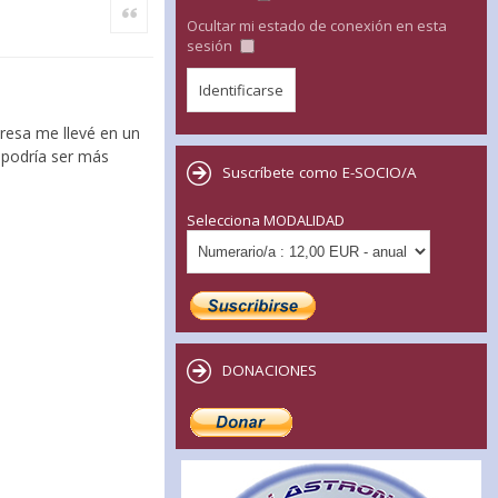
Citar
Ocultar mi estado de conexión en esta
sesión
presa me llevé en un
 podría ser más
Suscríbete como E-SOCIO/A
Selecciona MODALIDAD
DONACIONES