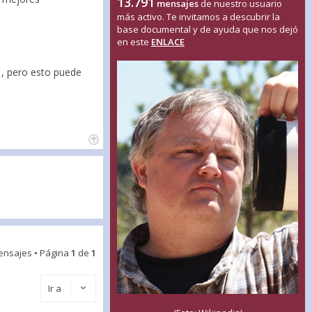
13.791
mensajes
de nuestro usuario
más activo. Te invitamos a descubrir la
base documental y de ayuda que nos dejó
en este
ENLACE
, pero esto puede
ensajes • Página
1
de
1
Ir a