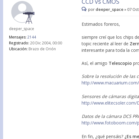
CCD vs CMOS
por
deeper_space
»
07 Oct
Estimados foreros,
deeper_space
siempre creí que los chips d
Mensajes:
2144
Registrado:
20 Dic 2004, 00:00
topic reciente al leer de
Zer
Ubicación:
Brazo de Orión
interesante para toda la co
Así, el amigo
Telescopio
pr
Sobre la resolución de las 
http://www.macuarium.com/c
Sensores de cámaras digita
http://www.elitecsoler.c
Datos de la cámara DCS PR
http://www.fotoboom.com/
En fin, ¿qué pensáis?
¿Es me