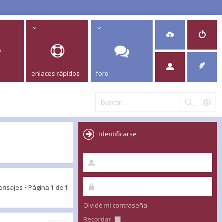
enlaces rápidos
foro
Identificarse
ensajes • Página
1
de
1
Olvidé mi contraseña
Recordar