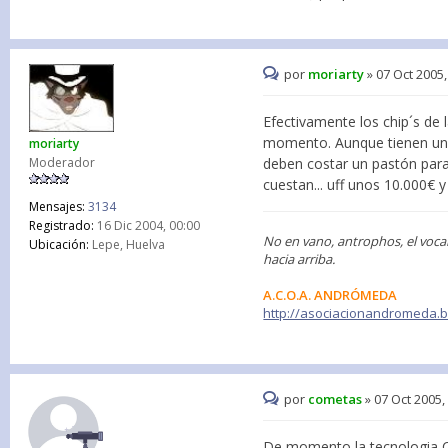
por
moriarty
»
07 Oct 2005,
Efectivamente los chip´s de 
momento. Aunque tienen un
moriarty
Moderador
deben costar un pastón para
cuestan... uff unos 10.000€ 
Mensajes:
3134
Registrado:
16 Dic 2004, 00:00
No en vano, antrophos, el voca
Ubicación:
Lepe, Huelva
hacia arriba.
A.C.O.A. ANDRÓMEDA
http://asociacionandromeda.
por
cometas
»
07 Oct 2005,
De momento la tecnologia C