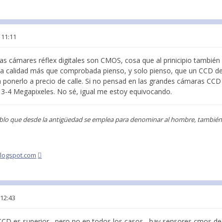
 11:11
las cámares réflex digitales son CMOS, cosa que al prinicipio tambié
a calidad más que comprobada pienso, y solo pienso, que un CCD d
 ponerlo a precio de calle. Si no pensad en las grandes cámaras CCD 
y 3-4 Megapixeles. No sé, igual me estoy equivocando.
blo que desde la antigüedad se emplea para denominar al hombre, también s
blogspot.com
 12:43
CD es superior , pero no en todos los casos , hay sensores cmos d