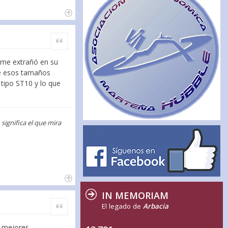
Citar
n me extrañó en su
e esos tamaños
tipo ST10 y lo que
ignifica el que mira
IN MEMORIAM
Citar
El legado de
Arbacia
e mejores