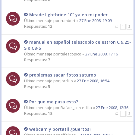
Meade lightbride 10" ya en mi poder
Último mensaje por
rumbert
«
27 Ene 2008, 19:09
Respuestas:
12
1
2
manual en español telescopio celestron C 9.25-
S o C8-S
Último mensaje por
telescopico
«
27 Ene 2008, 17:16
Respuestas:
7
problemas sacar fotos saturno
Último mensaje por
jordillo
«
27 Ene 2008, 16:54
Respuestas:
5
Por que me pasa esto?
Último mensaje por
Rafael_cercedilla
«
27 Ene 2008, 12:36
Respuestas:
18
1
2
webcam y portatil ¿puertos?