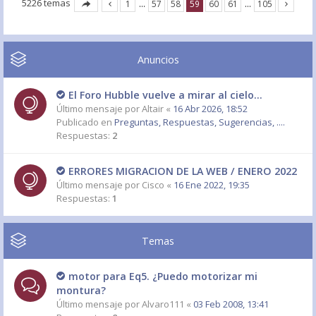
5226 temas
1
…
57
58
59
60
61
…
105
Anuncios
El Foro Hubble vuelve a mirar al cielo...
Último mensaje por
Altair
«
16 Abr 2026, 18:52
Publicado en
Preguntas, Respuestas, Sugerencias, ....
Respuestas:
2
ERRORES MIGRACION DE LA WEB / ENERO 2022
Último mensaje por
Cisco
«
16 Ene 2022, 19:35
Respuestas:
1
Temas
motor para Eq5. ¿Puedo motorizar mi
montura?
Último mensaje por
Alvaro111
«
03 Feb 2008, 13:41