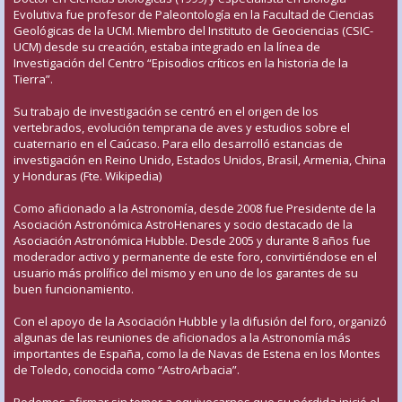
Evolutiva fue profesor de Paleontología en la Facultad de Ciencias
Geológicas de la UCM. Miembro del Instituto de Geociencias (CSIC-
UCM) desde su creación, estaba integrado en la línea de
Investigación del Centro “Episodios críticos en la historia de la
Tierra”.
Su trabajo de investigación se centró en el origen de los
vertebrados, evolución temprana de aves y estudios sobre el
cuaternario en el Caúcaso. Para ello desarrolló estancias de
investigación en Reino Unido, Estados Unidos, Brasil, Armenia, China
y Honduras (Fte. Wikipedia)
Como aficionado a la Astronomía, desde 2008 fue Presidente de la
Asociación Astronómica AstroHenares y socio destacado de la
Asociación Astronómica Hubble. Desde 2005 y durante 8 años fue
moderador activo y permanente de este foro, convirtiéndose en el
usuario más prolífico del mismo y en uno de los garantes de su
buen funcionamiento.
Con el apoyo de la Asociación Hubble y la difusión del foro, organizó
algunas de las reuniones de aficionados a la Astronomía más
importantes de España, como la de Navas de Estena en los Montes
de Toledo, conocida como “AstroArbacia”.
Podemos afirmar sin temor a equivocarnos que su pérdida inició el