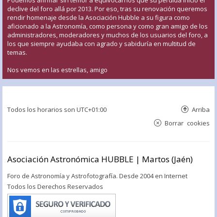
declive del foro allá por 2013. Por eso, tras su renovación queremos
rendir homenaje desde la Asociación Hubble a su figura como
aficionado a la Astronomía, como persona y como gran amigo de los
administradores, moderadores y muchos de los usuarios del foro, a
los que siempre ayudaba con agrado y sabiduría en multitud de
temas.
Nos vemos en las estrellas, amigo
Todos los horarios son
UTC+01:00
Arriba
Borrar cookies
Asociación Astronómica HUBBLE | Martos (Jaén)
Foro de Astronomía y Astrofotografía. Desde 2004 en Internet
Todos los Derechos Reservados