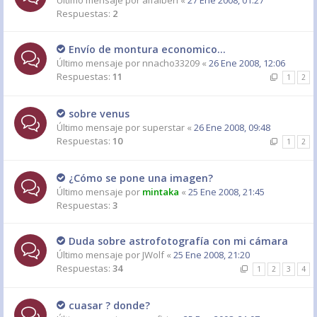
Último mensaje por
alfalben
«
27 Ene 2008, 01:27
Respuestas:
2
Envío de montura economico...
Último mensaje por
nnacho33209
«
26 Ene 2008, 12:06
Respuestas:
11
1
2
sobre venus
Último mensaje por
superstar
«
26 Ene 2008, 09:48
Respuestas:
10
1
2
¿Cómo se pone una imagen?
Último mensaje por
mintaka
«
25 Ene 2008, 21:45
Respuestas:
3
Duda sobre astrofotografía con mi cámara
Último mensaje por
JWolf
«
25 Ene 2008, 21:20
Respuestas:
34
1
2
3
4
cuasar ? donde?