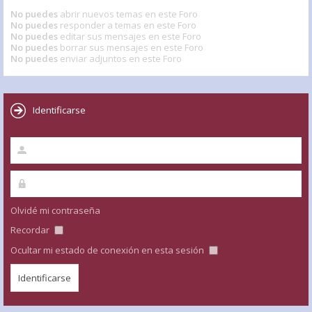
No puedes
abrir nuevos temas en este Foro
No puedes
responder a temas en este Foro
No puedes
editar sus mensajes en este Foro
No puedes
borrar sus mensajes en este Foro
No puedes
enviar adjuntos en este Foro
Identificarse
Olvidé mi contraseña
Recordar
Ocultar mi estado de conexión en esta sesión