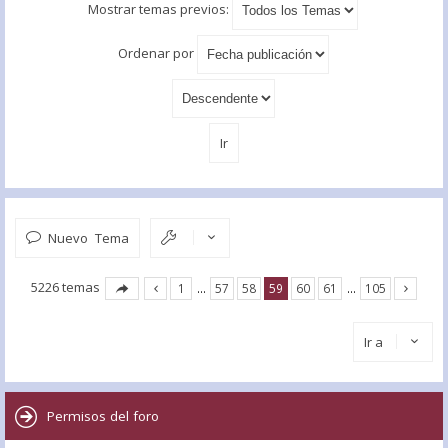
Mostrar temas previos:
Ordenar por
Nuevo Tema
5226 temas
1
…
57
58
59
60
61
…
105
Ir a
Permisos del foro