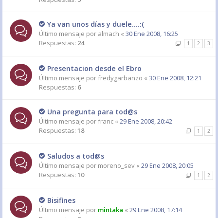
Ya van unos días y duele....:(
Último mensaje por
almach
«
30 Ene 2008, 16:25
Respuestas:
24
1
2
3
Presentacion desde el Ebro
Último mensaje por
fredygarbanzo
«
30 Ene 2008, 12:21
Respuestas:
6
Una pregunta para tod@s
Último mensaje por
franc
«
29 Ene 2008, 20:42
Respuestas:
18
1
2
Saludos a tod@s
Último mensaje por
moreno_sev
«
29 Ene 2008, 20:05
Respuestas:
10
1
2
Bisifines
Último mensaje por
mintaka
«
29 Ene 2008, 17:14