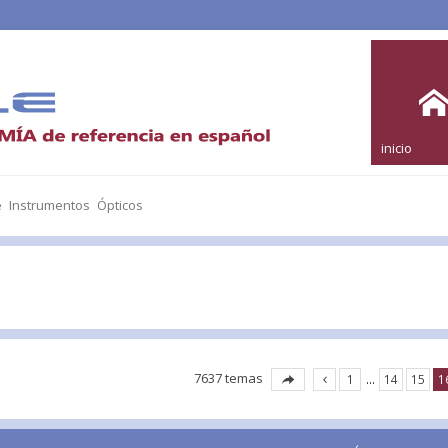
inicio
e Instrumentos Ópticos
7637 temas
1
…
14
15
1