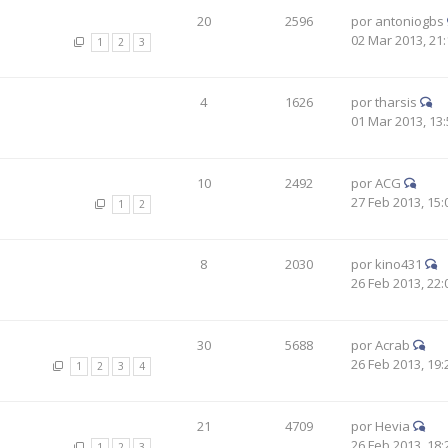
20
2596
por
antoniogbs
02 Mar 2013, 21:
1
2
3
4
1626
por
tharsis
01 Mar 2013, 13:
10
2492
por
ACG
27 Feb 2013, 15:
1
2
8
2030
por
kino431
26 Feb 2013, 22:
30
5688
por
Acrab
26 Feb 2013, 19:
1
2
3
4
21
4709
por
Hevia
26 Feb 2013, 18:
1
2
3