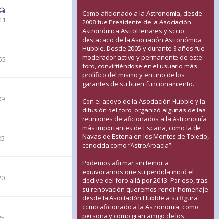
Como aficionado a la Astronomía, desde
11
2008 fue Presidente de la Asociación
Astronómica AstroHenares y socio
destacado de la Asociación Astronómica
Hubble. Desde 2005 y durante 8 años fue
moderador activo y permanente de este
55
foro, convirtiéndose en el usuario más
prolífico del mismo y en uno de los
garantes de su buen funcionamiento.
09
Con el apoyo de la Asociación Hubble y la
difusión del foro, organizó algunas de las
reuniones de aficionados a la Astronomía
más importantes de España, como la de
Navas de Estena en los Montes de Toledo,
05
conocida como “AstroArbacia”.
Podemos afirmar sin temor a
equivocarnos que su pérdida inició el
20
declive del foro allá por 2013. Por eso, tras
su renovación queremos rendir homenaje
desde la Asociación Hubble a su figura
como aficionado a la Astronomía, como
persona y como gran amigo de los
25