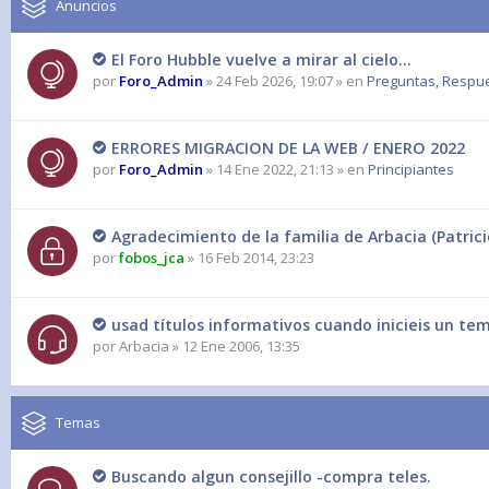
Anuncios
El Foro Hubble vuelve a mirar al cielo...
por
Foro_Admin
» 24 Feb 2026, 19:07 » en
Preguntas, Respues
ERRORES MIGRACION DE LA WEB / ENERO 2022
por
Foro_Admin
» 14 Ene 2022, 21:13 » en
Principiantes
Agradecimiento de la familia de Arbacia (Patrici
por
fobos_jca
» 16 Feb 2014, 23:23
usad títulos informativos cuando inicieis un te
por
Arbacia
» 12 Ene 2006, 13:35
Temas
Buscando algun consejillo -compra teles.