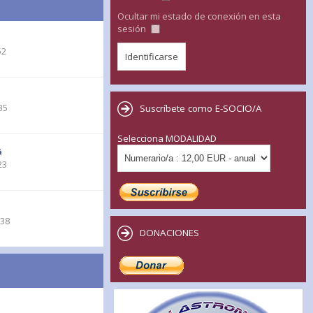
Ocultar mi estado de conexión en esta
sesión
52
35
Suscríbete como E-SOCIO/A
Selecciona MODALIDAD
23
:38
DONACIONES