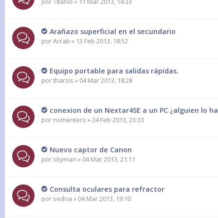
por
Titanio
» 11 Mar 2013, 14:33
Arañazo superficial en el secundario
por
Acrab
» 13 Feb 2013, 18:52
Equipo portable para salidas rápidas.
por
tharsis
» 04 Mar 2013, 18:28
conexion de un Nextar4SE a un PC ¿alguien lo h
por
nomentero
» 24 Feb 2013, 23:33
Nuevo captor de Canon
por
skyman
» 04 Mar 2013, 21:11
Consulta oculares para refractor
por
sedna
» 04 Mar 2013, 19:10