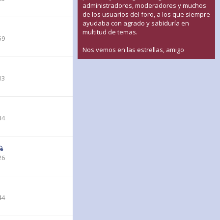
administradores, moderadores y muchos
de los usuarios del foro, a los que siempre
ayudaba con agrado y sabiduría en
multitud de temas.
59
Nos vemos en las estrellas, amigo
13
34
26
44