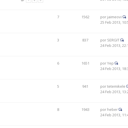
7
1562
por
jaimeovi
25 Feb 2013, 10:
3
837
por
SERGIT
24 Feb 2013, 22:
6
1651
por
Yep
24 Feb 2013, 18:
5
941
por
tetemikele
24 Feb 2013, 13:
8
1943
por
heber
24 Feb 2013, 11: