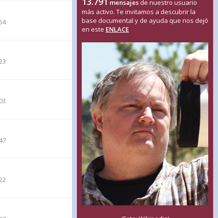
13.791
mensajes
de nuestro usuario
más activo. Te invitamos a descubrir la
base documental y de ayuda que nos dejó
54
en este
ENLACE
23
03
47
22