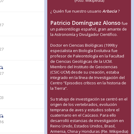
(Foto: Wikipedia)
07
¿ Quién fue nuestro usuario
Arbacia
?
Patricio Domínguez Alonso
fue
17
un paleontólogo español, gran amante de
la Astronomía y Divulgador Científico.
Doctor en Ciencias Biológicas (1999) y
27
especialista en Biología Evolutiva fue
profesor de Paleontología en la Facultad
de Ciencias Geológicas de la UCM.
Miembro del Instituto de Geociencias
(CSIC-UCM) desde su creación, estaba
27
integrado en la línea de Investigación del
Centro “Episodios críticos en la historia de
la Tierra”.
03
Su trabajo de investigación se centró en el
origen de los vertebrados, evolución
temprana de aves y estudios sobre el
cuaternario en el Caúcaso. Para ello
desarrolló estancias de investigación en
16
Reino Unido, Estados Unidos, Brasil,
Armenia, China y Honduras (Fte. Wikipedia)