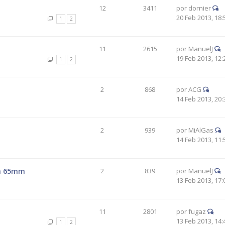
12
3411
por
dornier
20 Feb 2013, 18:
1
2
11
2615
por
ManuelJ
19 Feb 2013, 12:
1
2
2
868
por
ACG
14 Feb 2013, 20:
2
939
por
MiAlGas
14 Feb 2013, 11:
ph 65mm
2
839
por
ManuelJ
13 Feb 2013, 17:
11
2801
por
fugaz
13 Feb 2013, 14:
1
2