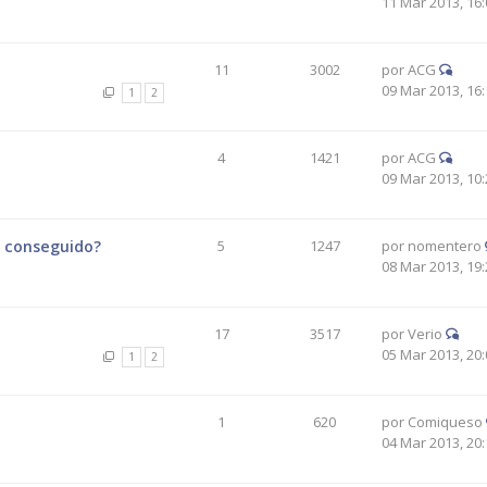
11 Mar 2013, 16:
11
3002
por
ACG
09 Mar 2013, 16:
1
2
4
1421
por
ACG
09 Mar 2013, 10:
a conseguido?
5
1247
por
nomentero
08 Mar 2013, 19:
17
3517
por
Verio
05 Mar 2013, 20:
1
2
1
620
por
Comiqueso
04 Mar 2013, 20: