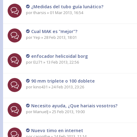
¿Medidas del tubo guía lunático?
por
tharsis
» 01 Mar 2013, 16:54
Cual MAK es "mejor"?
por
Yep
» 28 Feb 2013, 18:01
enfocador helicoidal borg
por
ELI71
» 13 Feb 2013, 22:56
90 mm triplete o 100 doblete
por
kino431
» 24 Feb 2013, 23:26
Necesito ayuda, ¿Que hariais vosotros?
por
ManuelJ
» 25 Feb 2013, 19:00
Nuevo timo en internet
por
caronthe
» 24 Feb 2013, 11:14