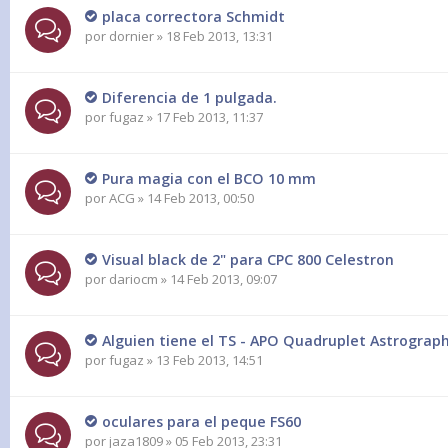
placa correctora Schmidt
por
dornier
» 18 Feb 2013, 13:31
Diferencia de 1 pulgada.
por
fugaz
» 17 Feb 2013, 11:37
Pura magia con el BCO 10 mm
por
ACG
» 14 Feb 2013, 00:50
Visual black de 2" para CPC 800 Celestron
por
dariocm
» 14 Feb 2013, 09:07
Alguien tiene el TS - APO Quadruplet Astrogra
por
fugaz
» 13 Feb 2013, 14:51
oculares para el peque FS60
por
jaza1809
» 05 Feb 2013, 23:31