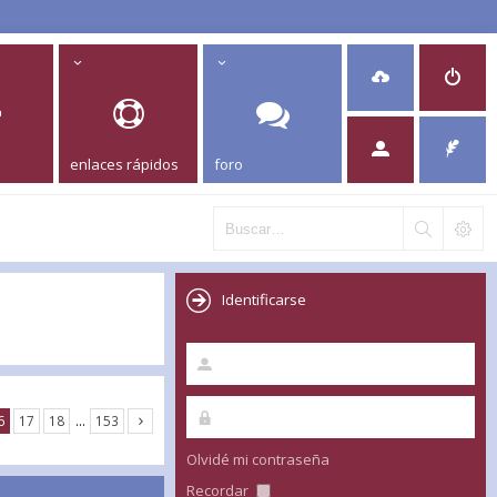
enlaces rápidos
foro
Identificarse
6
17
18
…
153
Olvidé mi contraseña
Recordar