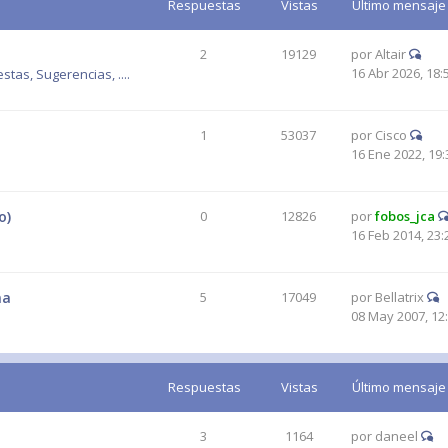
Respuestas
Vistas
Último mensaje
2
19129
por
Altair
16 Abr 2026, 18:
tas, Sugerencias, ....
1
53037
por
Cisco
16 Ene 2022, 19:
o)
0
12826
por
fobos_jca
16 Feb 2014, 23:
ma
5
17049
por
Bellatrix
08 May 2007, 12
Respuestas
Vistas
Último mensaje
3
1164
por
daneel