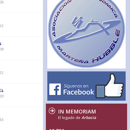
00
52
09
12
20
IN MEMORIAM
El legado de
Arbacia
33